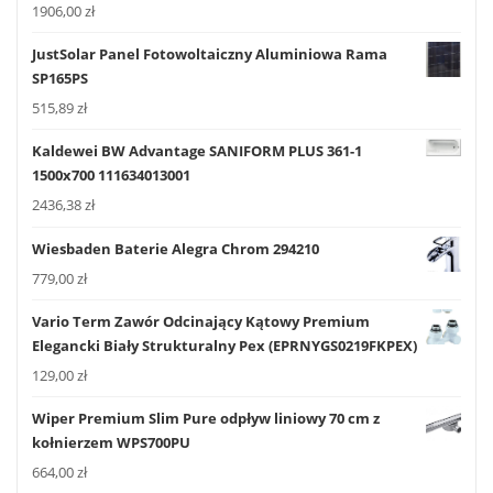
1906,00
zł
JustSolar Panel Fotowoltaiczny Aluminiowa Rama
SP165PS
515,89
zł
Kaldewei BW Advantage SANIFORM PLUS 361-1
1500x700 111634013001
2436,38
zł
Wiesbaden Baterie Alegra Chrom 294210
779,00
zł
Vario Term Zawór Odcinający Kątowy Premium
Elegancki Biały Strukturalny Pex (EPRNYGS0219FKPEX)
129,00
zł
Wiper Premium Slim Pure odpływ liniowy 70 cm z
kołnierzem WPS700PU
664,00
zł