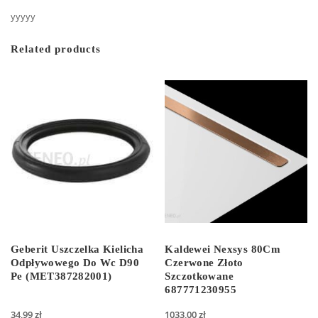
yyyyy
Related products
Geberit Uszczelka Kielicha
Kaldewei Nexsys 80Cm
Odpływowego Do Wc D90
Czerwone Złoto
Pe (MET387282001)
Szczotkowane
687771230955
34,99
zł
1033,00
zł