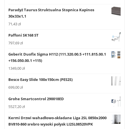
Paradyż Taurus Struktualna Stopnica Kapinos
30x33x1,1
71,43
zł
Paffoni SK168 ST
797,69
zł
Geberit Duofix Sigma H112 (111.320.00.5 +111.815.00.1
+156.050.00.1 +115)
1349,00
zł
Besco Easy Slide 100x150cm (PES2S)
699,00
zł
Grohe Smartcontrol 290018ED
5527,20
zł
Kermi Drzwi wahadłowo-składane Liga 2SL 0850x2000
BV810-860 srebro wysoki połysk LI2SL08520VPK