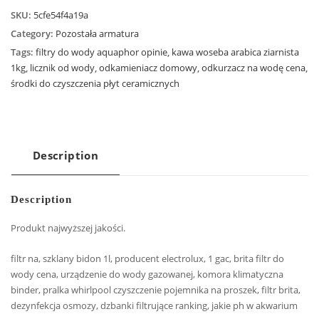
SKU:
5cfe54f4a19a
Category:
Pozostała armatura
Tags:
filtry do wody aquaphor opinie
,
kawa woseba arabica ziarnista
1kg
,
licznik od wody
,
odkamieniacz domowy
,
odkurzacz na wodę cena
,
środki do czyszczenia płyt ceramicznych
Description
Description
Produkt najwyższej jakości.
filtr na, szklany bidon 1l, producent electrolux, 1 gac, brita filtr do
wody cena, urządzenie do wody gazowanej, komora klimatyczna
binder, pralka whirlpool czyszczenie pojemnika na proszek, filtr brita,
dezynfekcja osmozy, dzbanki filtrujące ranking, jakie ph w akwarium