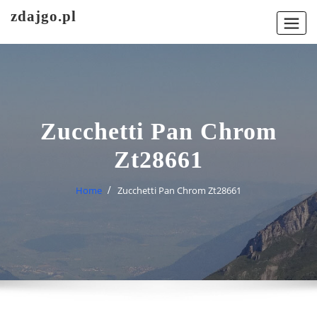
Skip
zdajgo.pl
to
content
Zucchetti Pan Chrom
Zt28661
Home
Zucchetti Pan Chrom Zt28661