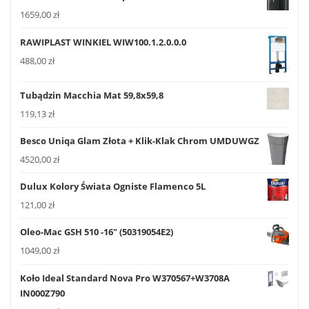
1659,00
zł
RAWIPLAST WINKIEL WIW100.1.2.0.0.0
488,00
zł
Tubądzin Macchia Mat 59,8x59,8
119,13
zł
Besco Uniqa Glam Złota + Klik-Klak Chrom UMDUWGZ
4520,00
zł
Dulux Kolory Świata Ogniste Flamenco 5L
121,00
zł
Oleo-Mac GSH 510 -16" (50319054E2)
1049,00
zł
Koło Ideal Standard Nova Pro W370567+W3708A
IN000Z790