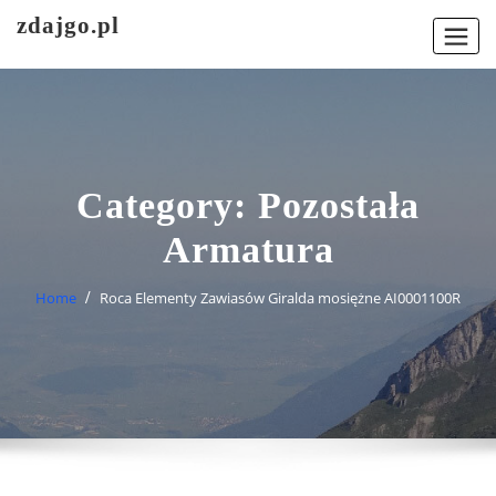
Skip
zdajgo.pl
to
content
Category:
Pozostała
Armatura
Home
Roca Elementy Zawiasów Giralda mosiężne AI0001100R