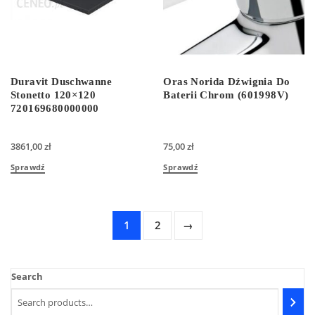
Duravit Duschwanne
Oras Norida Dźwignia Do
Stonetto 120×120
Baterii Chrom (601998V)
720169680000000
3861,00
zł
75,00
zł
Sprawdź
Sprawdź
1
2
→
Search