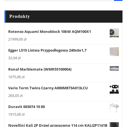
Produkty
Rotenso Aquami Monoblock 10kW AQM100X1
21999,00
zł
Egger L515 Listwa Przypodłogowa 240x6x1,7
32,94
zł
Ronal Marblemate (WMR55100004)
1075,00
zł
Vario Term Twins Czarny A000M873A013LCU
265,05
zł
Duravit 003074 10 00
1915,00
zł
Novellini Kali 2P Drzwi przesuwne 114 cm KALI2P1141B