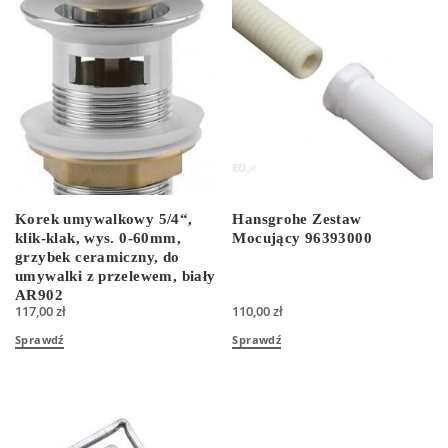
Korek umywalkowy 5/4“,
Hansgrohe Zestaw
klik-klak, wys. 0-60mm,
Mocujący 96393000
grzybek ceramiczny, do
umywalki z przelewem, biały
AR902
117,00
zł
110,00
zł
Sprawdź
Sprawdź