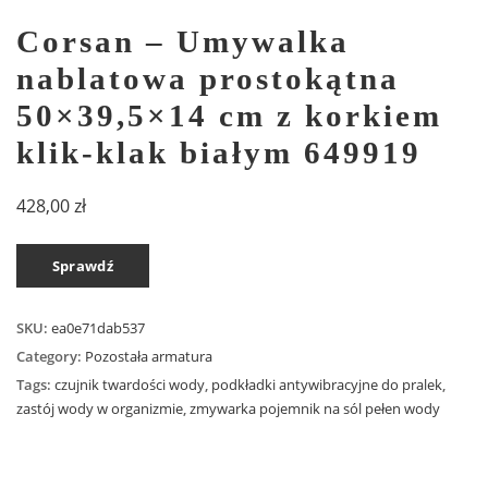
Corsan – Umywalka
nablatowa prostokątna
50×39,5×14 cm z korkiem
klik-klak białym 649919
428,00
zł
Sprawdź
SKU:
ea0e71dab537
Category:
Pozostała armatura
Tags:
czujnik twardości wody
,
podkładki antywibracyjne do pralek
,
zastój wody w organizmie
,
zmywarka pojemnik na sól pełen wody