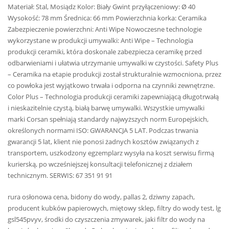
Materiał: Stal, Mosiądz Kolor: Biały Gwint przyłączeniowy: Ø 40
Wysokość: 78 mm Średnica: 66 mm Powierzchnia korka: Ceramika
Zabezpieczenie powierzchni: Anti Wipe Nowoczesne technologie
wykorzystane w produkcji umywalki: Anti Wipe – Technologia
produkcji ceramiki, która doskonale zabezpiecza ceramikę przed
odbarwieniami i ułatwia utrzymanie umywalki w czystości. Safety Plus
– Ceramika na etapie produkcji został strukturalnie wzmocniona, przez
co powłoka jest wyjątkowo trwała i odporna na czynniki zewnętrzne.
Color Plus – Technologia produkcji ceramiki zapewniającą długotrwałą
i nieskazitelnie czystą, białą barwę umywalki. Wszystkie umywalki
marki Corsan spełniają standardy najwyższych norm Europejskich,
określonych normami ISO: GWARANCJA 5 LAT. Podczas trwania
gwarancji 5 lat, klient nie ponosi żadnych kosztów związanych z
transportem, uszkodzony egzemplarz wysyła na koszt serwisu firmą
kurierską, po wcześniejszej konsultacji telefonicznej z działem
technicznym. SERWIS: 67 351 91 91
rura osłonowa cena, bidony do wody, pallas 2, dziwny zapach,
producent kubków papierowych, miętowy sklep, filtry do wody test, lg
gsl545pvyv, środki do czyszczenia zmywarek, jaki filtr do wody na