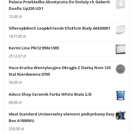
Polana Przekładka Akustyczna Do Stelaży ch Geberit
Duofix Up320 UD1
15,00
zł
Villeroy&Boch Loop&Friends 57x41cm Biały 4A620001
1877,00
zł
Kermi Line Plk12 959x1305
2512,07
zł
Haco Kratka Wentylacyjna Okrągła Z Siatką Nvm 125
Stal Nierdzewna 0705
59,00
zł
Adeco Shop Ceramik Farba White Biała 2,5l
89,00
zł
Ideal Standard Uniwersalny element podtynkowy Easy
Box A1000NU
250,00
zł