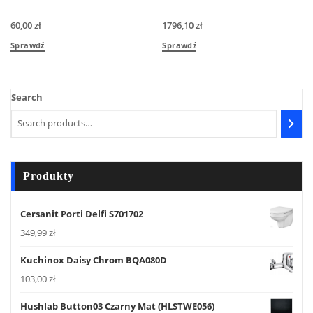
60,00
zł
1796,10
zł
Sprawdź
Sprawdź
Search
Produkty
Cersanit Porti Delfi S701702
349,99
zł
Kuchinox Daisy Chrom BQA080D
103,00
zł
Hushlab Button03 Czarny Mat (HLSTWE056)