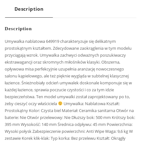
Description
Description
Umywalka nablatowa 649919 charakteryzuje się delikatnym
prostokątnym kształtem. Zdecydowane zaokrąglenia w tym modelu
przyciągają wzrok. Umywalka zachwyci odważnych poszukiwaczy
ekstrawagancji oraz skromnych miłośników klasyki. Obszerna,
opływowa misa perfekcyjnie uzupełnia aranżację nowoczesnego
salonu kąpielowego, ale też pięknie wygląda w subtelnej klasycznej
łazience. Śnieżnobiały odcień umywalek doskonale komponuje się w
każdej łazience, sprawia poczucie czystości i co za tym idzie
bezpieczeństwa. Ten model umywalki został zaprojektowany po to,
żeby cieszyć oczy właściciela
Umywalka: Nablatowa Kształt:
Prostokątny Kolor: Czysta biel Materiał: Ceramika sanitarna Otwór na
baterie: Nie Otwór przelewowy: Nie Dłuższy bok: 500 mm Krótszy bok:
395 mm Wysokość: 140 mm Średnica odpływu: 45 mm Powierzchnia:
Wysoki połysk Zabezpieczenie powierzchni: Anti Wipe Waga: 9,6 kg W
zestawie Korek klik-klak: Typ korka: Bez przelewu Kształt: Okrągły