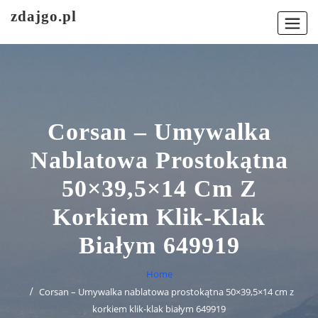
Skip
zdajgo.pl
to
content
Corsan – Umywalka
Nablatowa Prostokątna
50×39,5×14 Cm Z
Korkiem Klik-Klak
Białym 649919
Home
Corsan – Umywalka nablatowa prostokątna 50×39,5×14 cm z
korkiem klik-klak białym 649919