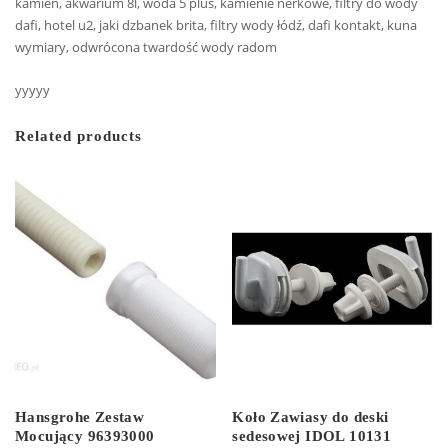
kamień, akwarium 8l, woda 5 plus, kamienie nerkowe, filtry do wody
dafi, hotel u2, jaki dzbanek brita, filtry wody łódź, dafi kontakt, kuna
wymiary, odwrócona twardość wody radom
yyyyy
Related products
Hansgrohe Zestaw
Koło Zawiasy do deski
Mocujący 96393000
sedesowej IDOL 10131