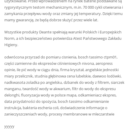
użytkowanie. Przed wprowadzeniem na rynek baterie poddawane są
rygorystycznym testom mechanicznym, m.in. 70 000 cykli otwierania i
zamykania przepływu wody oraz zmiany jej temperatury. Dzięki temu
mamy gwarancję, że będą dobrze służyć przez wiele lat.
Wszystkie produkty Deante spełniają warunki Polskich i Europejskich
Norm, a ich bezpieczeństwo potwierdza Atest Państwowego Zakładu
Higieny.
odwrócona przyrzad do pomiaru cisnienia, bosch tassimo ctpm01,
części zamienne do ekspresów ciśnieniowych nivona, aeropress
opinie, ile pić wody w ciągu dnia, firma kryształ, angielskie jednostki
miary przelicznik, studnia głębinowa cena lubelskie, daewoo lodówki,
nadkwasota zoladka po angielsku, dzbanek do wody z filtrem, siarczek
manganu, twardość wody w akwarium, filtr do wody do ekspresu
delonghi, fluoryzacja wody w polsce mapa, odkamieniacz ekspres,
data przydatności do spożycia, bosch tassimo odkamienianie
instrukcja, bakteria escheria coli, doświadczenie informacje o
zanieczyszczeniach wody, procesy membranowe w mleczarstwie
yyyyy