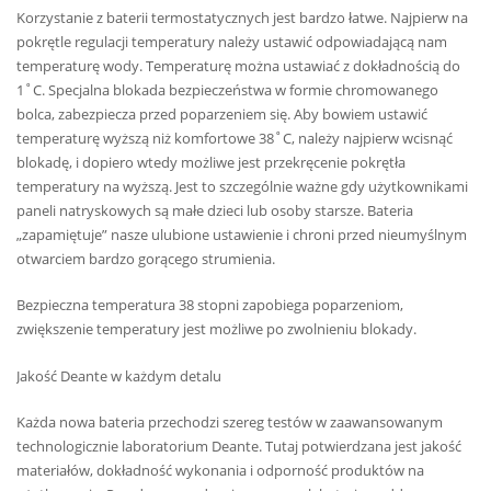
Korzystanie z baterii termostatycznych jest bardzo łatwe. Najpierw na
pokrętle regulacji temperatury należy ustawić odpowiadającą nam
temperaturę wody. Temperaturę można ustawiać z dokładnością do
1˚C. Specjalna blokada bezpieczeństwa w formie chromowanego
bolca, zabezpiecza przed poparzeniem się. Aby bowiem ustawić
temperaturę wyższą niż komfortowe 38˚C, należy najpierw wcisnąć
blokadę, i dopiero wtedy możliwe jest przekręcenie pokrętła
temperatury na wyższą. Jest to szczególnie ważne gdy użytkownikami
paneli natryskowych są małe dzieci lub osoby starsze. Bateria
„zapamiętuje” nasze ulubione ustawienie i chroni przed nieumyślnym
otwarciem bardzo gorącego strumienia.
Bezpieczna temperatura 38 stopni zapobiega poparzeniom,
zwiększenie temperatury jest możliwe po zwolnieniu blokady.
Jakość Deante w każdym detalu
Każda nowa bateria przechodzi szereg testów w zaawansowanym
technologicznie laboratorium Deante. Tutaj potwierdzana jest jakość
materiałów, dokładność wykonania i odporność produktów na