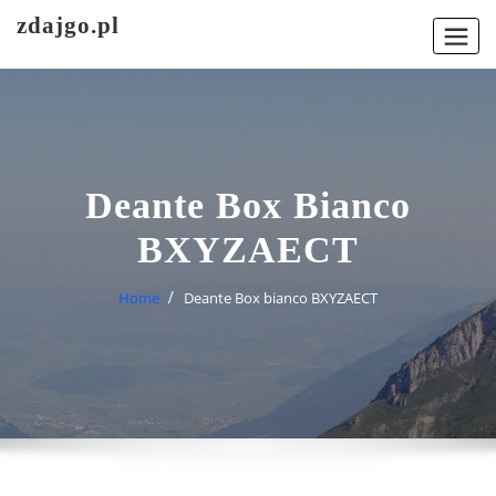
Skip
zdajgo.pl
to
content
Deante Box Bianco
BXYZAECT
Home
Deante Box bianco BXYZAECT