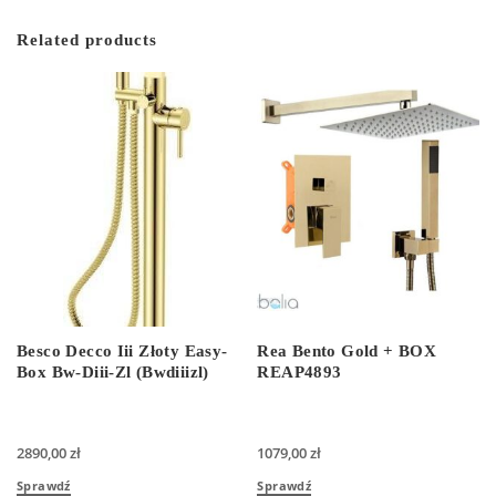
Related products
Besco Decco Iii Złoty Easy-
Rea Bento Gold + BOX
Box Bw-Diii-Zl (Bwdiiizl)
REAP4893
2890,00
zł
1079,00
zł
Sprawdź
Sprawdź