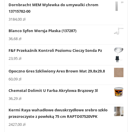
Dornbracht MEM Wylewka do umywalki chrom
13715782-00
3184,00
zł
Blanco Syfon Wersja Płaska (137287)
36,68
zł
F&F Przekaźnik Kontroli Poziomu Cieczy Sonda Pz
23,95
zł
Opoczno Gres Szkliwiony Ares Brown Mat 29,8x29,8
60,09
zł
Chemstal Dolimit U Farba Akrylowa Brązowy 3l
36,29
zł
Kermi Raya wahadłowe dwuskrzydłowe srebro szkło
przezroczyste z powłoką 75 cm RAPTD07520VPK
2427,00
zł