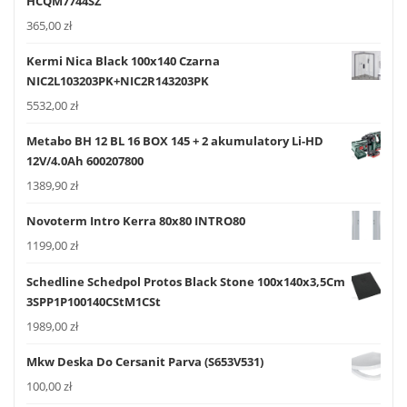
HCQM7744SZ
365,00
zł
Kermi Nica Black 100x140 Czarna
NIC2L103203PK+NIC2R143203PK
5532,00
zł
Metabo BH 12 BL 16 BOX 145 + 2 akumulatory Li-HD
12V/4.0Ah 600207800
1389,90
zł
Novoterm Intro Kerra 80x80 INTRO80
1199,00
zł
Schedline Schedpol Protos Black Stone 100x140x3,5Cm
3SPP1P100140CStM1CSt
1989,00
zł
Mkw Deska Do Cersanit Parva (S653V531)
100,00
zł