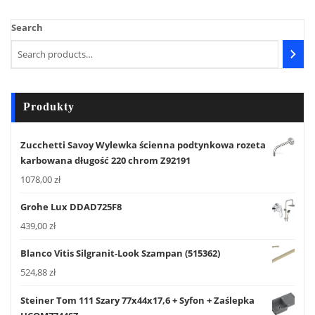
Search
Produkty
Zucchetti Savoy Wylewka ścienna podtynkowa rozeta
karbowana długość 220 chrom Z92191
1078,00
zł
Grohe Lux DDAD725F8
439,00
zł
Blanco Vitis Silgranit-Look Szampan (515362)
524,88
zł
Steiner Tom 111 Szary 77x44x17,6 + Syfon + Zaślepka