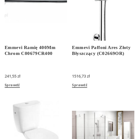
Emmevi Ramię 400Mm
Emmevi Paffoni Ares Złoty
Chrom C00679CR400
Błyszczący (C02669OR)
241,55
zł
1516,73
zł
Sprawdź
Sprawdź