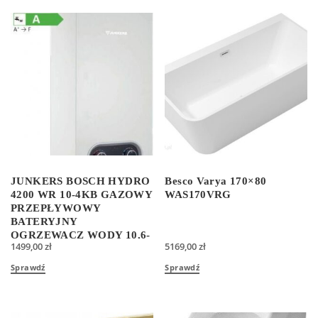
JUNKERS BOSCH HYDRO
Besco Varya 170×80
4200 WR 10-4KB GAZOWY
WAS170VRG
PRZEPŁYWOWY
BATERYJNY
OGRZEWACZ WODY 10,6-
1499,00
zł
5169,00
zł
17,4 kW 7736504941
Sprawdź
Sprawdź