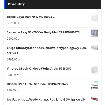
Produkty
Besco Gaya 160x70 WMD160GYG
5270,00
zł
Sanswiss Easy 90x200Cm Biały Mat STR4P0900920
2509,00
zł
Chigo Klimatyzator podsufitowo-przypodłogowy CUA-
18HVR1
6799,00
zł
Villeroy&Boch O.Novo Weiss Alpin 5788G101
948,29
zł
Hiseeu 3Mp H.265 8Ch Poe 6894949950625
839,00
zł
Ips Uzdatniacz Wody Kalyxx Red Line G 3/4 Ipskxrg34