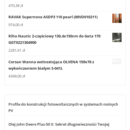
470,38
zł
RAVAK Supernova ASDP3 110 pearl (00VD010211)
974,00
zł
Riho Nautic 2-częściowy 130,4x150cm do Geta 170
GGT0221304900
2281,61
zł
Corsan Wanna wolnostojąca OLVENA 159x76 z
wykończeniem białym S-041L
4349,00
zł
Profile do konstrukcji fotowoltaicznych w systemach nośnych
PV
Olej John Deere Plus-50 II: Sekret długowieczności Twojej