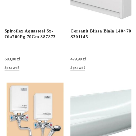
Spiroflex Aquasteel Sx-
Cersanit Blissa Biała 140×70
Ola700Pg 70Cm 387873
S301145
683,00
zł
479,99
zł
Sprawdź
Sprawdź