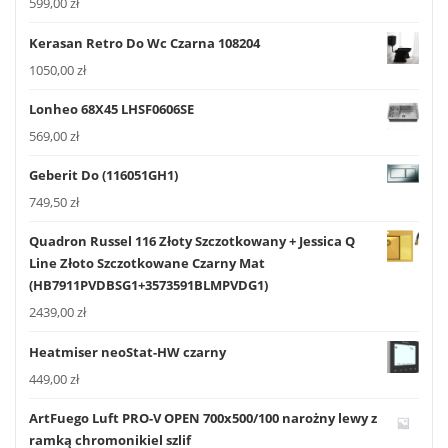
599,00
zł
Kerasan Retro Do Wc Czarna 108204
1050,00
zł
Lonheo 68X45 LHSF0606SE
569,00
zł
Geberit Do (116051GH1)
749,50
zł
Quadron Russel 116 Złoty Szczotkowany + Jessica Q
Line Złoto Szczotkowane Czarny Mat
(HB7911PVDBSG1+3573591BLMPVDG1)
2439,00
zł
Heatmiser neoStat-HW czarny
449,00
zł
ArtFuego Luft PRO-V OPEN 700x500/100 narożny lewy z
ramką chromonikiel szlif