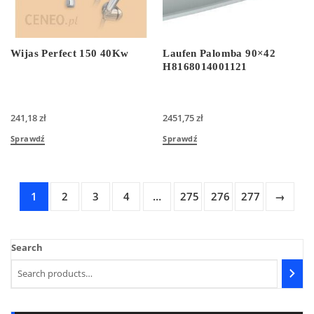
Wijas Perfect 150 40Kw
Laufen Palomba 90×42
H8168014001121
241,18
zł
2451,75
zł
Sprawdź
Sprawdź
1
2
3
4
…
275
276
277
→
Search