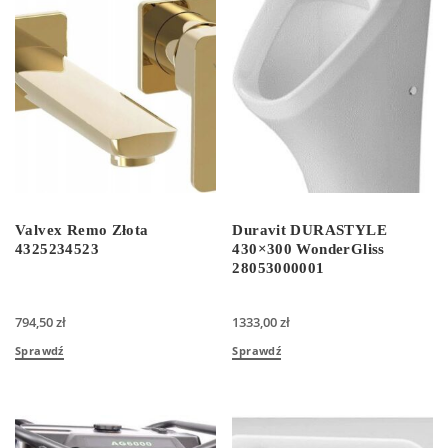
Valvex Remo Złota
Duravit DURASTYLE
4325234523
430×300 WonderGliss
28053000001
794,50
zł
1333,00
zł
Sprawdź
Sprawdź