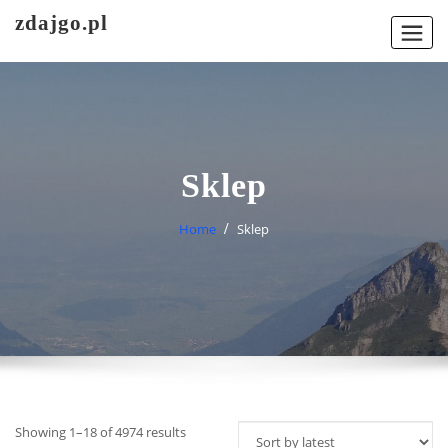
Skip
zdajgo.pl
to
content
Sklep
Home
Sklep
Showing 1–18 of 4974 results