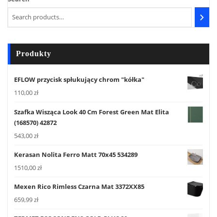
Produkty
EFLOW przycisk spłukujący chrom "kółka"
110,00
zł
Szafka Wisząca Look 40 Cm Forest Green Mat Elita
(168570) 42872
543,00
zł
Kerasan Nolita Ferro Matt 70x45 534289
1510,00
zł
Mexen Rico Rimless Czarna Mat 3372XX85
659,99
zł