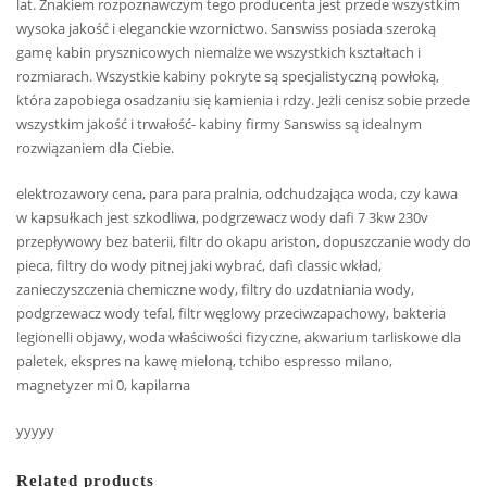
lat. Znakiem rozpoznawczym tego producenta jest przede wszystkim
wysoka jakość i eleganckie wzornictwo. Sanswiss posiada szeroką
gamę kabin prysznicowych niemalże we wszystkich kształtach i
rozmiarach. Wszystkie kabiny pokryte są specjalistyczną powłoką,
która zapobiega osadzaniu się kamienia i rdzy. Jeżli cenisz sobie przede
wszystkim jakość i trwałość- kabiny firmy Sanswiss są idealnym
rozwiązaniem dla Ciebie.
elektrozawory cena, para para pralnia, odchudzająca woda, czy kawa
w kapsułkach jest szkodliwa, podgrzewacz wody dafi 7 3kw 230v
przepływowy bez baterii, filtr do okapu ariston, dopuszczanie wody do
pieca, filtry do wody pitnej jaki wybrać, dafi classic wkład,
zanieczyszczenia chemiczne wody, filtry do uzdatniania wody,
podgrzewacz wody tefal, filtr węglowy przeciwzapachowy, bakteria
legionelli objawy, woda właściwości fizyczne, akwarium tarliskowe dla
paletek, ekspres na kawę mieloną, tchibo espresso milano,
magnetyzer mi 0, kapilarna
yyyyy
Related products