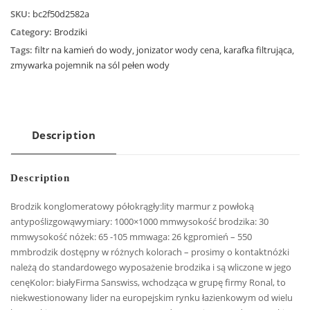
SKU:
bc2f50d2582a
Category:
Brodziki
Tags:
filtr na kamień do wody
,
jonizator wody cena
,
karafka filtrująca
,
zmywarka pojemnik na sól pełen wody
Description
Description
Brodzik konglomeratowy półokrągły:lity marmur z powłoką
antypoślizgowąwymiary: 1000×1000 mmwysokość brodzika: 30
mmwysokość nóżek: 65 -105 mmwaga: 26 kgpromień – 550
mmbrodzik dostępny w różnych kolorach – prosimy o kontaktnóżki
należą do standardowego wyposażenie brodzika i są wliczone w jego
cenęKolor: białyFirma Sanswiss, wchodząca w grupę firmy Ronal, to
niekwestionowany lider na europejskim rynku łazienkowym od wielu