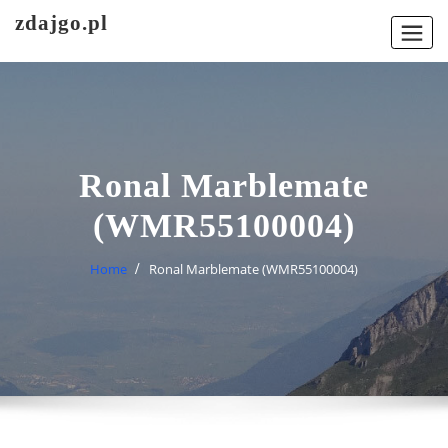
Skip
zdajgo.pl
to
content
Ronal Marblemate
(WMR55100004)
Home
Ronal Marblemate (WMR55100004)