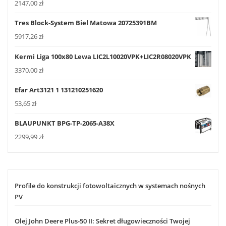
2147,00
zł
Tres Block-System Biel Matowa 20725391BM
5917,26
zł
Kermi Liga 100x80 Lewa LIC2L10020VPK+LIC2R08020VPK
3370,00
zł
Efar Art3121 1 131210251620
53,65
zł
BLAUPUNKT BPG-TP-2065-A38X
2299,99
zł
Profile do konstrukcji fotowoltaicznych w systemach nośnych
PV
Olej John Deere Plus-50 II: Sekret długowieczności Twojej