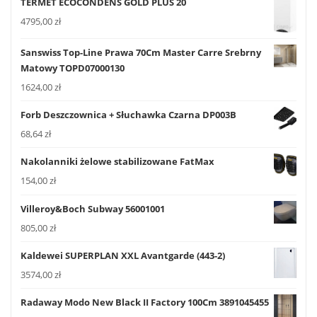
TERMET ECOCONDENS GOLD PLUS 20
4795,00
zł
Sanswiss Top-Line Prawa 70Cm Master Carre Srebrny
Matowy TOPD07000130
1624,00
zł
Forb Deszczownica + Słuchawka Czarna DP003B
68,64
zł
Nakolanniki żelowe stabilizowane FatMax
154,00
zł
Villeroy&Boch Subway 56001001
805,00
zł
Kaldewei SUPERPLAN XXL Avantgarde (443-2)
3574,00
zł
Radaway Modo New Black II Factory 100Cm 3891045455