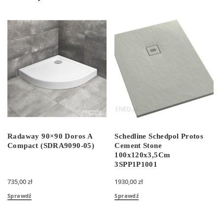
Radaway 90×90 Doros A
Schedline Schedpol Protos
Compact (SDRA9090-05)
Cement Stone
100x120x3,5Cm
3SPP1P1001
735,00
zł
1930,00
zł
Sprawdź
Sprawdź