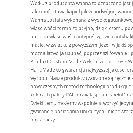
Według producenta wanna ta oznaczona jest j
tak komfortowa kąpiel jak w podwójnej wannie
Wanna została wykonana z wysokogatunkowego
właściwości termoizolacyjne, dzięki czemu po
posiada właściwości antypoślizgowe i antybakte
masie, w związku z powyższym, jeżeli w jakiś
można łatwo ją usunąć, poprzez szlifowanie 
Produkt Custom-Made Wykończenie połysk Wy
HandMade to gwarancja najwyższej jakości or
wyrobu. Nasze produkty tworzone są ręcznie 
nowoczesnych metod technologii produkcji or
kolorach palety RAL pozwalają nam spełnić na
Dzięki temu możemy wspólnie stworzyć jedyne
gwarancję posiadania unikalnych i niepowtar
posiadaczy.