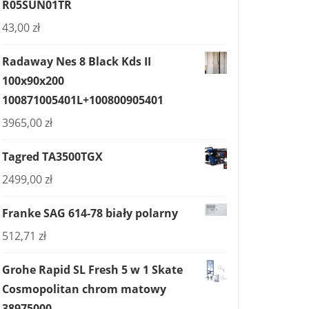
R05SUN01TR
43,00
zł
Radaway Nes 8 Black Kds II
100x90x200
100871005401L+100800905401
3965,00
zł
Tagred TA3500TGX
2499,00
zł
Franke SAG 614-78 biały polarny
512,71
zł
Grohe Rapid SL Fresh 5 w 1 Skate
Cosmopolitan chrom matowy
38975000