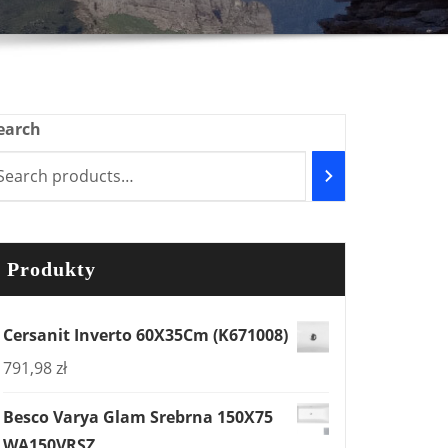
earch
Produkty
Cersanit Inverto 60X35Cm (K671008)
791,98
zł
Besco Varya Glam Srebrna 150X75
WA150VRSZ