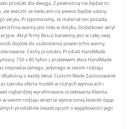
ako produkt dla dwojga. Z pewnością nie będzie to
, ale wieczór ze świecami na pewno będzie udany.
 akrylu. Przypominamy, że materiał ten posiada
wierzchnia wanny jest miła w dotyku. Dodatkowo akryl
ryjne. Akryl firmy Besco barwiony jest w całej swej
 sposób dojdzie do uszkodzenia powierzchni wanny
i polerowanie. Cechy produktu Produkt HandMade
miary: 150 x 80 Syfon z przelewem złota HandMade
az niepowtarzalnego, jedynego w swoim rodzaju
z dbałością o każdy detal. Custom-Made Zastosowanie
az szeroka oferta modeli w różnych wymiarach i
wet najbardziej wyrafinowane oczekiwania Klienta.
 w swoim rodzaju wnętrze wymarzonej łazienki dając
zalnych produktów świadczących o wyjątkowości jego