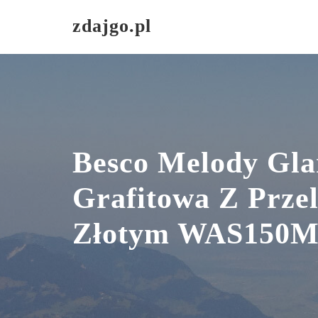
Skip
zdajgo.pl
to
content
Besco Melody Gl
Grafitowa Z Prze
Złotym WAS150