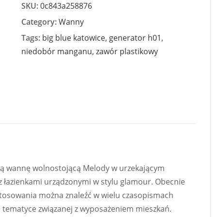
SKU:
0c843a258876
Category:
Wanny
Tags:
big blue katowice
,
generator h01
,
niedobór manganu
,
zawór plastikowy
wą wannę wolnostojącą Melody w urzekającym
z łazienkami urządzonymi w stylu glamour. Obecnie
stosowania można znaleźć w wielu czasopismach
 tematyce związanej z wyposażeniem mieszkań.