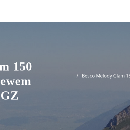
am 150
Besco Melody Glam 1
lewem
MGZ