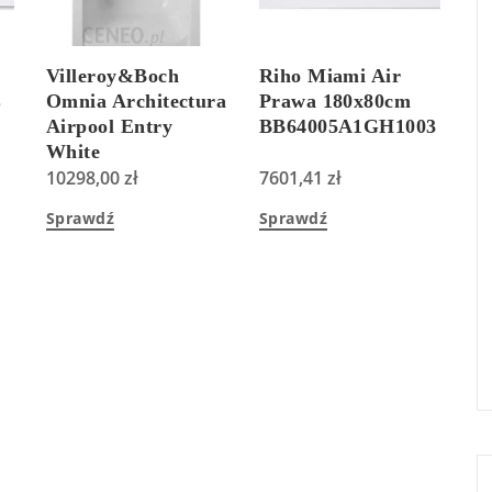
Villeroy&Boch
Riho Miami Air
L
Omnia Architectura
Prawa 180x80cm
Airpool Entry
BB64005A1GH1003
White
UAE177ARA2A1V-
10298,00
zł
7601,41
zł
01
Sprawdź
Sprawdź