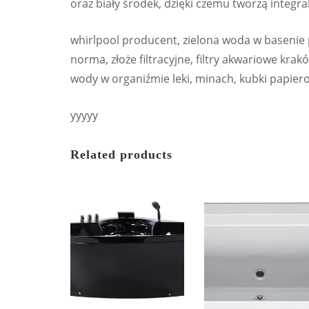
oraz biały środek, dzięki czemu tworzą integr
whirlpool producent, zielona woda w basenie 
norma, złoże filtracyjne, filtry akwariowe kra
wody w organiźmie leki, minach, kubki papier
yyyyy
Related products