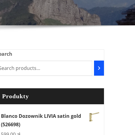
earch
Produkty
Blanco Dozownik LIVIA satin gold
(526698)
599,00
zł