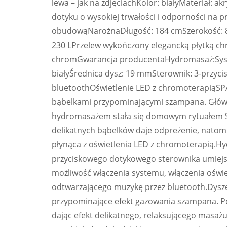
lewa – jak na zdjęciachKolor: białyMateriał:
dotyku o wysokiej trwałości i odporności na 
obudowąNarożnaDługość: 184 cmSzerokość: 8
230 LPrzelew wykończony elegancką płytką chr
chromGwarancja producentaHydromasaż:Syste
białyŚrednica dysz: 19 mmSterownik: 3-przyci
bluetoothOświetlenie LED z chromoterapiąSP
bąbelkami przypominającymi szampana. Główn
hydromasażem stała się domowym rytuałem SPA
delikatnych bąbelków daje odpreżenie, natomi
płynąca z oświetlenia LED z chromoterapią.H
przyciskowego dotykowego sterownika umiejs
możliwość włączenia systemu, włączenia oświ
odtwarzającego muzykę przez bluetooth.Dys
przypominające efekt gazowania szampana. Po
dając efekt delikatnego, relaksującego masa