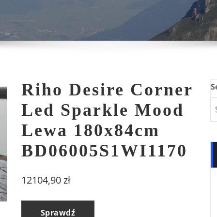
Riho Desire Corner
S
Led Sparkle Mood
Lewa 180x84cm
BD06005S1WI1170
12104,90
zł
Sprawdź