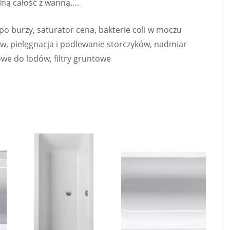
alną całość z wanną….
po burzy, saturator cena, bakterie coli w moczu
ków, pielęgnacja i podlewanie storczyków, nadmiar
owe do lodów, filtry gruntowe