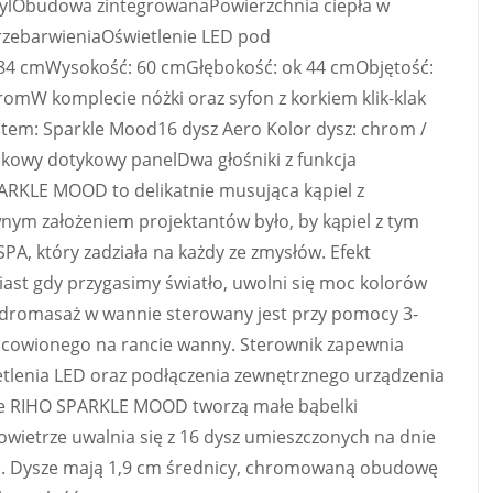
 akrylObudowa zintegrowanaPowierzchnia ciepła w
przebarwieniaOświetlenie LED pod
4 cmWysokość: 60 cmGłębokość: ok 44 cmObjętość:
omW komplecie nóżki oraz syfon z korkiem klik-klak
m: Sparkle Mood16 dysz Aero Kolor dysz: chrom /
skowy dotykowy panelDwa głośniki z funkcja
ARKLE MOOD to delikatnie musująca kąpiel z
ym założeniem projektantów było, by kąpiel z tym
, który zadziała na każdy ze zmysłów. Efekt
ast gdy przygasimy światło, uwolni się moc kolorów
ydromasaż w wannie sterowany jest przy pomocy 3-
cowionego na rancie wanny. Sterownik zapewnia
etlenia LED oraz podłączenia zewnętrznego urządzenia
ze RIHO SPARKLE MOOD tworzą małe bąbelki
wietrze uwalnia się z 16 dysz umieszczonych na dnie
żu. Dysze mają 1,9 cm średnicy, chromowaną obudowę