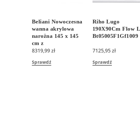
Beliani Nowoczesna
Riho Lugo
wanna akrylowa
190X90Cm Flow 
narożna 145 x 145
Bt05005F1Gf1009
cm z
hydromasażem
8319,99
zł
7125,95
zł
LED czarna Senado
Sprawdź
Sprawdź