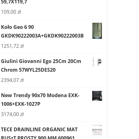
59,7X119,7
109,00
zł
Koło Geo 6 90
GKDK90222003A+GKDK90222003B
1251,72
zł
Giulini Giovanni Ego 25Cm 20Cm
Chrom 57WYL25DES20
2394,07
zł
New Trendy 90x70 Modena EXK-
1006+EXK-1027P
3174,00
zł
TECE DRAINLINE ORGANIC MAT
RUSzT PROSTY 900 MM 600961