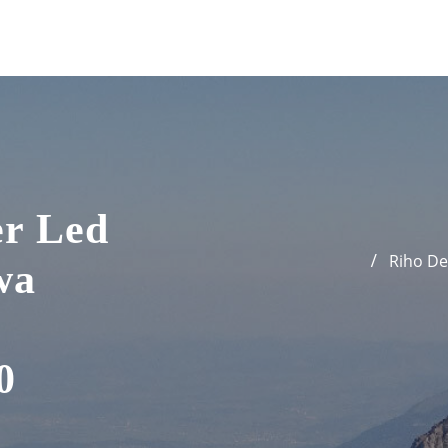
er Led
Riho De
wa
0