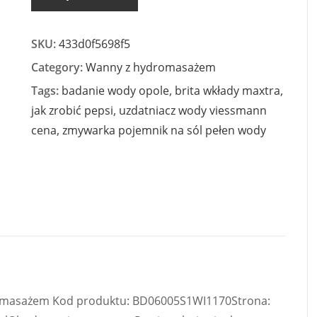
SKU:
433d0f5698f5
Category:
Wanny z hydromasażem
Tags:
badanie wody opole
,
brita wkłady maxtra
,
jak zrobić pepsi
,
uzdatniacz wody viessmann
cena
,
zmywarka pojemnik na sól pełen wody
romasażem Kod produktu: BD06005S1WI1170Strona: