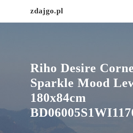
Skip
zdajgo.pl
to
content
Riho Desire Corn
Sparkle Mood Le
180x84cm
BD06005S1WI117