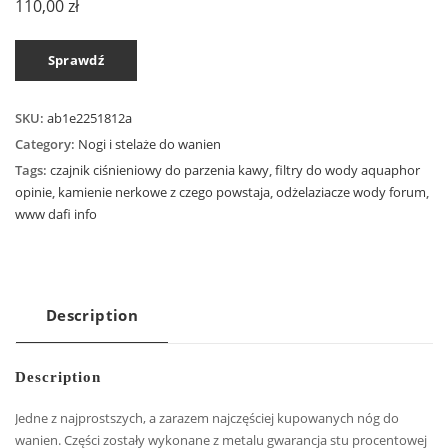
110,00
zł
Sprawdź
SKU:
ab1e2251812a
Category:
Nogi i stelaże do wanien
Tags:
czajnik ciśnieniowy do parzenia kawy
,
filtry do wody aquaphor
opinie
,
kamienie nerkowe z czego powstaja
,
odżelaziacze wody forum
,
www dafi info
Description
Description
Jedne z najprostszych, a zarazem najczęściej kupowanych nóg do
wanien. Części zostały wykonane z metalu gwarancja stu procentowej