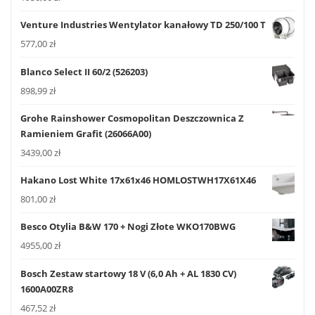
Venture Industries Wentylator kanałowy TD 250/100 T
577,00
zł
Blanco Select II 60/2 (526203)
898,99
zł
Grohe Rainshower Cosmopolitan Deszczownica Z
Ramieniem Grafit (26066A00)
3439,00
zł
Hakano Lost White 17x61x46 HOMLOSTWH17X61X46
801,00
zł
Besco Otylia B&W 170 + Nogi Złote WKO170BWG
4955,00
zł
Bosch Zestaw startowy 18 V (6,0 Ah + AL 1830 CV)
1600A00ZR8
467,52
zł