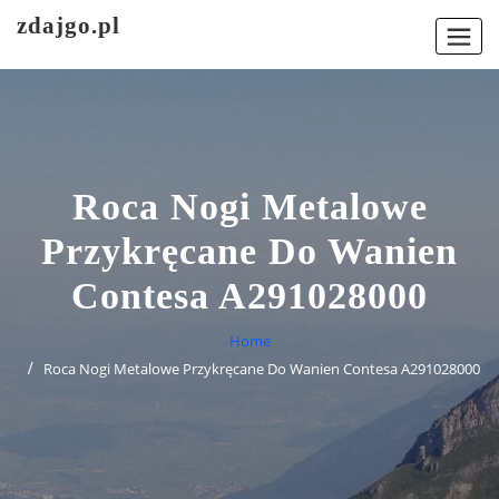
Skip
zdajgo.pl
to
content
Roca Nogi Metalowe
Przykręcane Do Wanien
Contesa A291028000
Home
Roca Nogi Metalowe Przykręcane Do Wanien Contesa A291028000