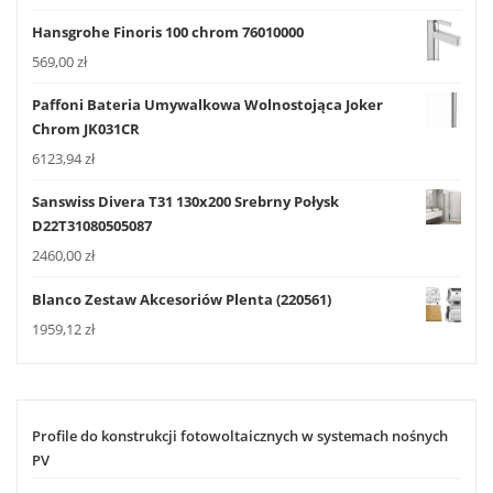
Hansgrohe Finoris 100 chrom 76010000
569,00
zł
Paffoni Bateria Umywalkowa Wolnostojąca Joker
Chrom JK031CR
6123,94
zł
Sanswiss Divera T31 130x200 Srebrny Połysk
D22T31080505087
2460,00
zł
Blanco Zestaw Akcesoriów Plenta (220561)
1959,12
zł
Profile do konstrukcji fotowoltaicznych w systemach nośnych
PV