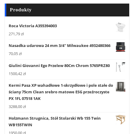
Produkty
Roca Victoria A355394003
271,79
zł
Nasadka udarowa 24 mm 3/4'' Milwaukee 4932480366
70,05
zł
Giulini Giovanni Ego Przelew 80Cm Chrom 5765PRZ80
1500,42
zł
Kermi Pasa XP wahadłowe 1-skrzydłowe i pole stałe do
ściany 75cm Clean srebro matowe ESG przeźroczyste
PX 1FL 07518 1AK
3288,00
zł
Holzmann Strugnica, Stół Stolarski Wb 155 Twin
WB155TWIN
1950,00
zł