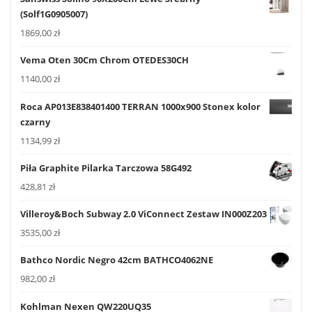
(Solf1G0905007)
1869,00
zł
Vema Oten 30Cm Chrom OTEDES30CH
1140,00
zł
Roca AP013E838401400 TERRAN 1000x900 Stonex kolor
czarny
1134,99
zł
Piła Graphite Pilarka Tarczowa 58G492
428,81
zł
Villeroy&Boch Subway 2.0 ViConnect Zestaw IN000Z203
3535,00
zł
Bathco Nordic Negro 42cm BATHCO4062NE
982,00
zł
Kohlman Nexen QW220UQ35