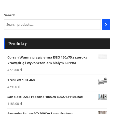
Search
Produkty
Corsan Wanna przyścienna ISEO 150x75 z szeroką
krawędzią i wykończeniem białym E-019M
4773,00
zł
Tres Lex 1.81.468
479,00
zł
Sanplast D2L Freezone 100Cm 600271311012501
1183,00
zł
Sanswiss Solino 90X200Cm Lewe Srebrny