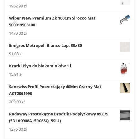
1962,99
zł
Wiper New Premium Zk 100Cm Sirocco Mat
500019503100
1470,00
zł
Emigres Metropoli Blanco Lap. 80x80
91,08
zł
Kratki Płyn do biokominków 1 l
15,91
zł
Sanswiss Profil Poszerzający 40Mm Czarny Mat
ACT2061998
209,00
zł
Radaway Prostokątny Brodzik Podpłytkowy 89X79
(5DLA0908A+5R065Q+5SL1)
1276,00
zł