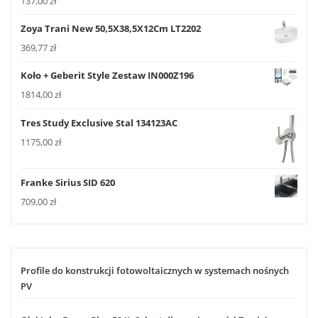
137,00
zł
Zoya Trani New 50,5X38,5X12Cm LT2202
369,77
zł
Koło + Geberit Style Zestaw IN000Z196
1814,00
zł
Tres Study Exclusive Stal 134123AC
1175,00
zł
Franke Sirius SID 620
709,00
zł
Profile do konstrukcji fotowoltaicznych w systemach nośnych
PV