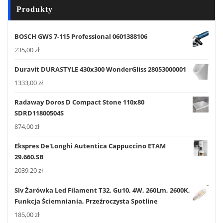
Produkty
BOSCH GWS 7-115 Professional 0601388106
235,00
zł
Duravit DURASTYLE 430x300 WonderGliss 28053000001
1333,00
zł
Radaway Doros D Compact Stone 110x80
SDRD11800504S
874,00
zł
Ekspres De'Longhi Autentica Cappuccino ETAM
29.660.SB
2039,20
zł
Slv Żarówka Led Filament T32, Gu10, 4W, 260Lm, 2600K,
Funkcja Ściemniania, Przeźroczysta Spotline
185,00
zł