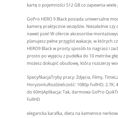
kartę o pojemności 512 GB co zapewnia wiele 
GoPro HERO 9 Black posiada uniwersalne moc
kamerę praktycznie wszędzie. Niezależnie cz
nawet psie! W ofercie akcesoriów montażowych
planujesz pełne przygód wakacje, w których 
HERO9 Black w prosty sposób to nagrasz i za
prosto po wyjęciu z pudełka do 10 metrów głębo
możesz dokupić obudowę, która rozszerzy wo
SpecyfikacjaTryby pracy: Zdjęcia, Filmy, Time
HoryzontuRozdzielczość: 1080p FullHD; 2.7K
do 60m)Aplikacja: Tak, darmowa GoPro QuikTry
FullHD
elegancka karafka, dieta na kamienice nerkowa