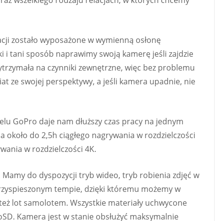
raz wszelkiego rodzaju relacjach, w których chcemy
cji zostało wyposażone w wymienną osłonę
ki i tani sposób naprawimy swoją kamerę jeśli zajdzie
ytrzymała na czynniki zewnętrzne, więc bez problemu
t ze swojej perspektywy, a jeśli kamera upadnie, nie
lu GoPro daje nam dłuższy czas pracy na jednym
 około do 2,5h ciągłego nagrywania w rozdzielczości
wania w rozdzielczości 4K.
Mamy do dyspozycji tryb wideo, tryb robienia zdjęć w
 przyspieszonym tempie, dzięki któremu możemy w
też lot samolotem. Wszystkie materiały uchwycone
oSD. Kamera jest w stanie obsłużyć maksymalnie