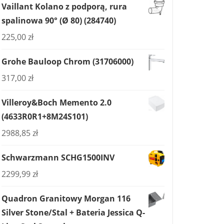
Vaillant Kolano z podporą, rura
spalinowa 90° (Ø 80) (284740)
225,00
zł
Grohe Bauloop Chrom (31706000)
317,00
zł
Villeroy&Boch Memento 2.0
(4633R0R1+8M24S101)
2988,85
zł
Schwarzmann SCHG1500INV
2299,99
zł
Quadron Granitowy Morgan 116
Silver Stone/Stal + Bateria Jessica Q-