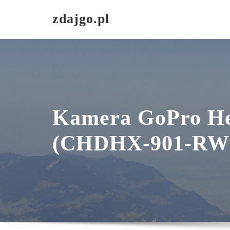
Skip
zdajgo.pl
to
content
Kamera GoPro He
(CHDHX-901-RW