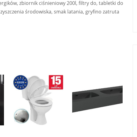
gików, zbiornik ciśnieniowy 200l, filtry do, tabletki do
yszczenia środowiska, smak latania, gryfino zatruta