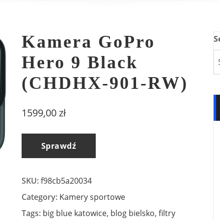
Kamera GoPro
S
Hero 9 Black
(CHDHX-901-RW)
1599,00
zł
Sprawdź
SKU:
f98cb5a20034
Category:
Kamery sportowe
Tags:
big blue katowice
,
blog bielsko
,
filtry