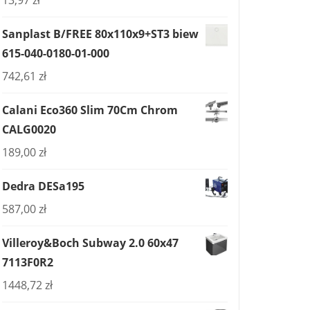
13,97
zł
Sanplast B/FREE 80x110x9+ST3 biew
615-040-0180-01-000
742,61
zł
Calani Eco360 Slim 70Cm Chrom
CALG0020
189,00
zł
Dedra DESa195
587,00
zł
Villeroy&Boch Subway 2.0 60x47
7113F0R2
1448,72
zł