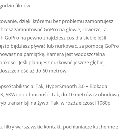
godzin filmów.
owanie, dzięki któremu bez problemu zamontujesz
y chcesz zamontować GoPro na głowie, rowerze, a
 GoPro na pewno znajdziesz coś dla siebie!Jeśli
często będziesz pływać lub nurkować, za pomocą GoPro
chowasz na pamiątkę. Kamera jest wodoszczelna
kości. Jeśli planujesz nurkować jeszcze głębiej,
doszczelność aż do 60 metrów.
LapseStabilizacja: Tak, HyperSmooth 3.0 + Blokada
; 4K; 5KWodoodporność: Tak, do 10 metrów (z obudową
b transmisji na żywo: Tak, w rozdzielczości 1080p
, filtry warszawskie kontakt, pochłaniacze kuchenne z