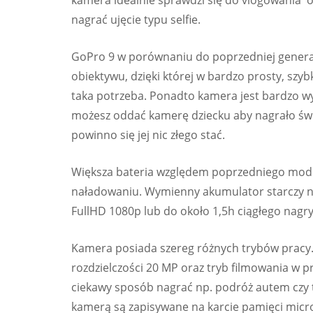
kamera idealnie sprawdzi się do vlogowania o
nagrać ujęcie typu selfie.
GoPro 9 w porównaniu do poprzedniej genera
obiektywu, dzięki której w bardzo prosty, szyb
taka potrzeba. Ponadto kamera jest bardzo w
możesz oddać kamerę dziecku aby nagrało świa
powinno się jej nic złego stać.
Większa bateria względem poprzedniego mode
naładowaniu. Wymienny akumulator starczy na
FullHD 1080p lub do około 1,5h ciągłego nagry
Kamera posiada szereg różnych trybów pracy. 
rozdzielczości 20 MP oraz tryb filmowania w
ciekawy sposób nagrać np. podróż autem czy 
kamerą są zapisywane na karcie pamięci micr