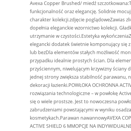
Avexa Copper Brushed/ miedź szczotkowana:Trwa
funkcjonalność oraz elegancję. Solidnie mocu
charakter kolekcji.zdjęcie poglądoweZawias zlic
dopełnia eleganckie wzornictwo kolekcji. Gład
utrzymanie w czystości.Estetyka wykończeniaZ
elegancki dodatek świetnie komponujący się 
lub bezDla elementów stałych możliwość monta
przypadku idealnie prostych ścian. Dla eleme
przyściennym, niwelującym krzywizny ściany d
jednej strony zwiększa stabilność parawanu, n
dekoracji łazienki.POWŁOKA OCHRONNA ACTIV
rozwiązania technologiczne – w powłokę Active
się o wiele prostsze. Jest to nowoczesna powł
zabrudzeniami powstającymi w wyniku osadzan
kosmetykach.Parawan nawannowyAVEXA COP
ACTIVE SHIELD 6 MMOPCJE NA INDYWIDUALNE