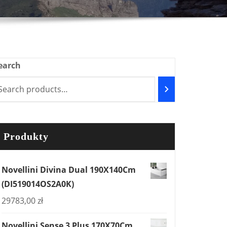
earch
Produkty
Novellini Divina Dual 190X140Cm
(DI519014OS2A0K)
29783,00
zł
Novellini Sense 3 Plus 170X70Cm