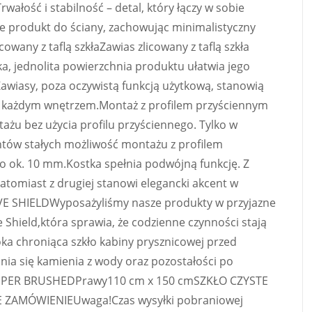
łość i stabilność – detal, który łączy w sobie
je produkt do ściany, zachowując minimalistyczny
owany z taflą szkłaZawias zlicowany z taflą szkła
ka, jednolita powierzchnia produktu ułatwia jego
awiasy, poza oczywistą funkcją użytkową, stanowią
z każdym wnętrzem.Montaż z profilem przyściennym
żu bez użycia profilu przyściennego. Tylko w
ntów stałych możliwość montażu z profilem
o ok. 10 mm.Kostka spełnia podwójną funkcję. Z
atomiast z drugiej stanowi elegancki akcent w
E SHIELDWyposażyliśmy nasze produkty w przyjazne
 Shield,która sprawia, że codzienne czynności stają
oka chroniąca szkło kabiny prysznicowej przed
ia się kamienia z wody oraz pozostałości po
PER BRUSHEDPrawy110 cm x 150 cmSZKŁO CZYSTE
 ZAMÓWIENIEUwaga!Czas wysyłki pobraniowej