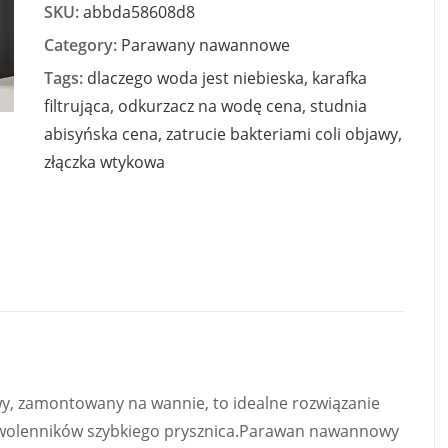
SKU:
abbda58608d8
Category:
Parawany nawannowe
Tags:
dlaczego woda jest niebieska
,
karafka
filtrująca
,
odkurzacz na wodę cena
,
studnia
abisyńska cena
,
zatrucie bakteriami coli objawy
,
złączka wtykowa
 zamontowany na wannie, to idealne rozwiązanie
i zwolenników szybkiego prysznica.Parawan nawannowy