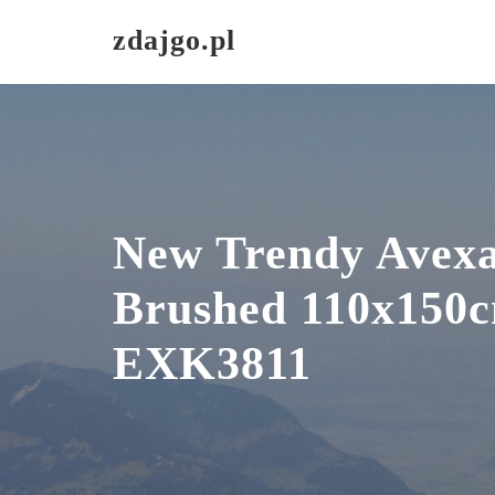
Skip
zdajgo.pl
to
content
New Trendy Avex
Brushed 110x150
EXK3811