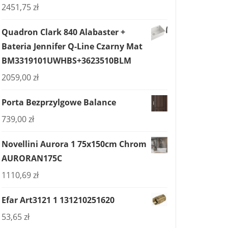
2451,75
zł
Quadron Clark 840 Alabaster +
Bateria Jennifer Q-Line Czarny Mat
BM3319101UWHBS+3623510BLM
2059,00
zł
Porta Bezprzylgowe Balance
739,00
zł
Novellini Aurora 1 75x150cm Chrom
AURORAN175C
1110,69
zł
Efar Art3121 1 131210251620
53,65
zł