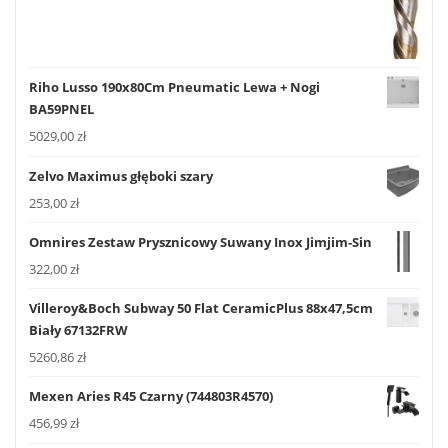
Riho Lusso 190x80Cm Pneumatic Lewa + Nogi
BA59PNEL
5029,00
zł
Zelvo Maximus głęboki szary
253,00
zł
Omnires Zestaw Prysznicowy Suwany Inox Jimjim-Sin
322,00
zł
Villeroy&Boch Subway 50 Flat CeramicPlus 88x47,5cm
Biały 67132FRW
5260,86
zł
Mexen Aries R45 Czarny (744803R4570)
456,99
zł