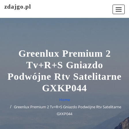
Skip
zdajgo.pl
to
content
Greenlux Premium 2
Tv+R+S Gniazdo
Podwójne Rtv Satelitarne
GXKP044
Home
Greenlux Premium 2 Tv+R+S Gniazdo Podwójne Rtv Satelitarne
GXKP044