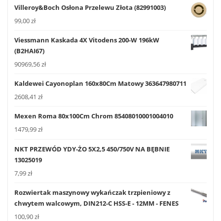
Villeroy&Boch Osłona Przelewu Złota (82991003)
99,00
zł
Viessmann Kaskada 4X Vitodens 200-W 196kW
(B2HAI67)
90969,56
zł
Kaldewei Cayonoplan 160x80Cm Matowy 363647980711
2608,41
zł
Mexen Roma 80x100Cm Chrom 85408010001004010
1479,99
zł
NKT PRZEWÓD YDY-ŻO 5X2,5 450/750V NA BĘBNIE
13025019
7,99
zł
Rozwiertak maszynowy wykańczak trzpieniowy z
chwytem walcowym, DIN212-C HSS-E - 12MM - FENES
100,90
zł