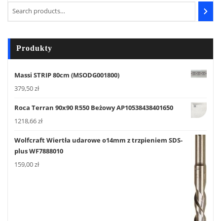
Produkty
Massi STRIP 80cm (MSODG001800)
379,50
zł
Roca Terran 90x90 R550 Beżowy AP10538438401650
1218,66
zł
Wolfcraft Wiertła udarowe o14mm z trzpieniem SDS-
plus WF7888010
159,00
zł