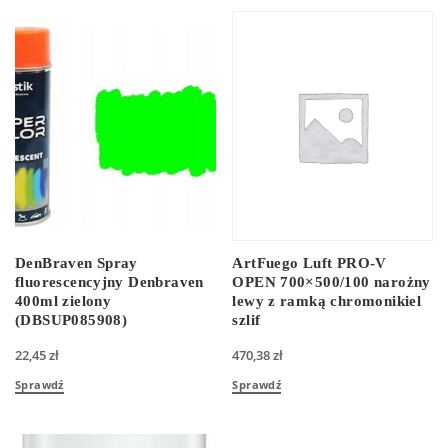
DenBraven Spray
ArtFuego Luft PRO-V
fluorescencyjny Denbraven
OPEN 700×500/100 narożny
400ml zielony
lewy z ramką chromonikiel
(DBSUP085908)
szlif
22,45
zł
470,38
zł
Sprawdź
Sprawdź