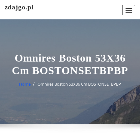
Skip
zdajgo.pl
to
content
Omnires Boston 53X36
Cm BOSTONSETBPBP
Home
Omnires Boston 53X36 Cm BOSTONSETBPBP