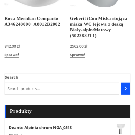
Roca Meridian Compacto
Geberit iCon Miska stojąca
A346248000+A8012B2002
miska WC lejowa z deską
Biały-alpin/Matowy
(502383JT1)
842,00
zł
2562,00
zł
Sprawdź
Sprawdź
Search
Produkty
Deante Alpinia chrom NGA_051S