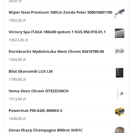
58,00
zł
Wiper New Premium 100Cm Zonda Poler 500016801100
1002,00
zł
Victory Spa ITAKA 180x80 system 1 NVS.950.910.01.1
10923,00
zł
Dornbracht Mydelniczka Mem Chrom 83410780-00
1304,00
zł
Blist Ekonomik LUX LM
1799,00
zł
Vema Oten Chrom OTEZES30CH
1513,00
zł
Powermat PM-AGR-3000KE-S
1438,00
zł
Simas Sharp Champagne Ø50cm SH01C