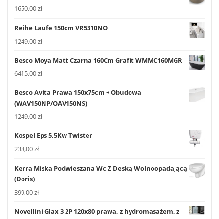
1650,00
zł
Reihe Laufe 150cm VR5310NO
1249,00
zł
Besco Moya Matt Czarna 160Cm Grafit WMMC160MGR
6415,00
zł
Besco Avita Prawa 150x75cm + Obudowa
(WAV150NP/OAV150NS)
1249,00
zł
Kospel Eps 5,5Kw Twister
238,00
zł
Kerra Miska Podwieszana Wc Z Deską Wolnoopadającą
(Doris)
399,00
zł
Novellini Glax 3 2P 120x80 prawa, z hydromasażem, z