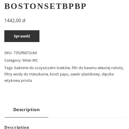
BOSTONSETBPBP
1442,00
zł
Sprawdź
SKU:
7352f6872c6d
Category:
Miski WC
Tags:
bakterie do oczyszczalni ścieków
,
filtr do basenu własnej roboty
,
filtry wody do mieszkania
,
koszt payu
,
zawór plastikowy
,
złączka
wtykowa prosta
Description
Description