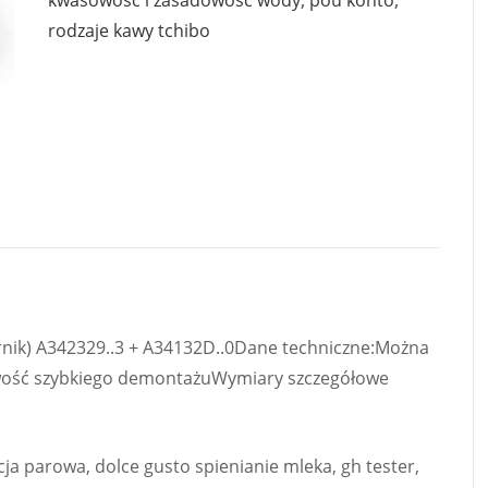
kwasowość i zasadowość wody
,
pou konto
,
rodzaje kawy tchibo
nik) A342329..3 + A34132D..0Dane techniczne:Można
iwość szybkiego demontażuWymiary szczegółowe
cja parowa, dolce gusto spienianie mleka, gh tester,