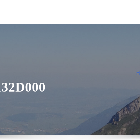
H
132D000