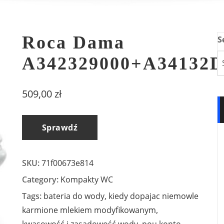
Roca Dama
S
A342329000+A34132D
509,00
zł
Sprawdź
SKU:
71f00673e814
Category:
Kompakty WC
Tags:
bateria do wody
,
kiedy dopajac niemowle
karmione mlekiem modyfikowanym
,