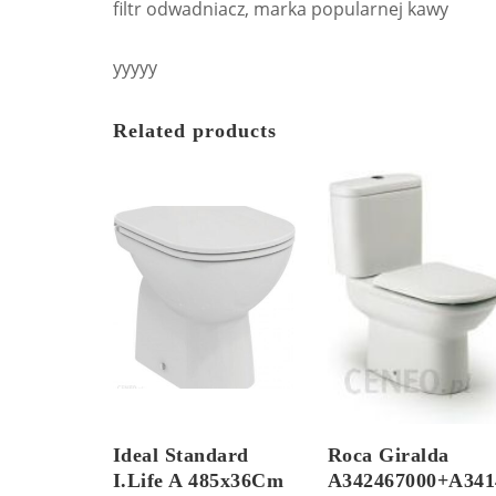
filtr odwadniacz, marka popularnej kawy
yyyyy
Related products
Ideal Standard
Roca Giralda
I.Life A 485x36Cm
A342467000+A341