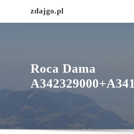
Skip
zdajgo.pl
to
content
Roca Dama
A342329000+A34