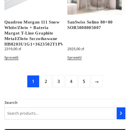
Quadron Morgan 111 Snow
SanSwiss Solino 80×80
White/Złoto + Bateria
SOR5008005007
Margot T-Line Graphite
Metal/Złoto Szczotkowane
HB8203U1G1+3623502T1PVDG1
2319,00
zł
2925,00
zł
Sprawdź
Sprawdź
1
2
3
4
5
→
Search