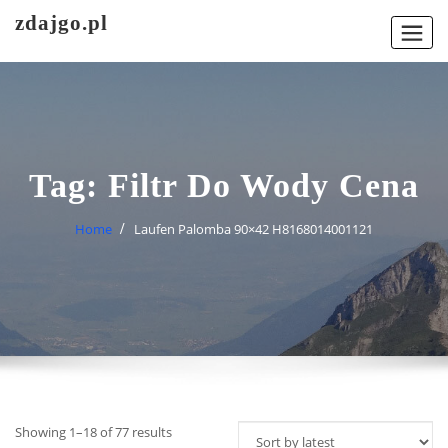
Skip
zdajgo.pl
to
content
Tag:
Filtr Do Wody Cena
Home
Laufen Palomba 90×42 H8168014001121
Showing 1–18 of 77 results