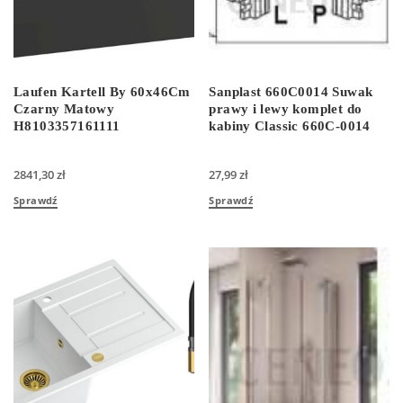
Laufen Kartell By 60x46Cm
Sanplast 660C0014 Suwak
Czarny Matowy
prawy i lewy komplet do
H8103357161111
kabiny Classic 660C-0014
2841,30
zł
27,99
zł
Sprawdź
Sprawdź