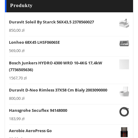
Produkty
Duravit Soleil By Starck 56X43,5 2378560027
850,00
zł
Lonheo 68X45 LHSF0606SE
569,00
zł
Bosch Junkers HYDRO 4300 WRD 10-4KG 17,4kW
(7736505636)
1567,70
zł
Duravit D-Neo Rimless 37X58 Cm Biały 2003090000
800,00
zł
Hansgrohe Secuflex 94148000
183,99
zł
Aerobie AeroPress Go