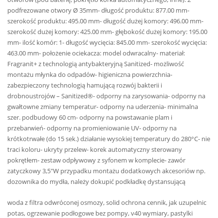
podfrezowane otwory Ø 35mm- długość produktu: 877.00 mm-
szerokość produktu: 495.00 mm- długość dużej komory: 496.00 mm-
szerokość dużej komory: 425.00 mm- głębokość dużej komory: 195.00
mm- ilość komór: 1- długość wycięcia: 845.00 mm- szerokość wycięcia:
463.00 mm- położenie ociekacza: model odwracalny- materiał:
Fragranit+ z technologią antybakteryjną Sanitized- możliwość
montażu młynka do odpadów- higieniczna powierzchnia-
zabezpieczony technologią hamującą rozwój bakterii i
drobnoustrojów – Sanitized®- odporny na zarysowania- odporny na
gwałtowne zmiany temperatur- odporny na uderzenia- minimalna
szer. podbudowy 60 cm- odporny na powstawanie plam i
przebarwień- odporny na promieniowanie UV- odporny na
krótkotrwałe (do 15 sek.) działanie wysokiej temperatury do 280°C- nie
traci koloru- ukryty przelew- korek automatyczny sterowany
pokrętłem- zestaw odpływowy z syfonem w komplecie- zawór
zatyczkowy 3,5″W przypadku montażu dodatkowych akcesoriów np.
dozownika do mydła, należy dokupić podkładkę dystansującą
woda z filtra odwróconej osmozy, solid ochrona cennik, jak uzupelnic
potas, ogrzewanie podłogowe bez pompy, v40 wymiary, pastylki