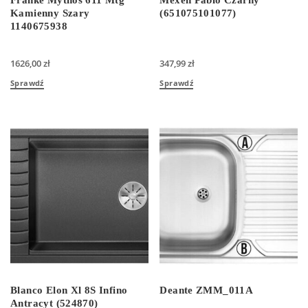
Kamienny Szary
(651075101077)
1140675938
1626,00
zł
347,99
zł
Sprawdź
Sprawdź
Blanco Elon Xl 8S Infino
Deante ZMM_011A
Antracyt (524870)