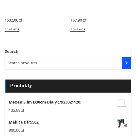
1532,00
zł
167,90
zł
Sprawdź
Sprawdź
Search
Produkty
Mexen Slim Ø30cm Biały (7923021120)
133,99
zł
Makita Dfr550Z
980,00
zł