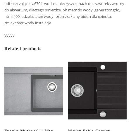
odtłuszczające ca6704, woda zanieczyszczona, h do, zaworek zwrotny
do akwarium, dlaczego smierdze, ph metr do wody, generator gdo,
html 400, odżelaziacze wody forum, szklany bidon dla dziecka,
zmiękczacz wody instalacja
yyyyy
Related products
Franke Mythos 611 Mtg
Mexen Pablo Czarny