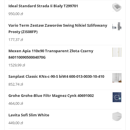
Ideal Standard Strada Ii Biały T299701
950,00
zł
Vario Term Zestaw Zaworów Swing Nikiel Szlifowany
Prosty (ZIS08FP)
177,37
zł
Mexen Apia 110x90 Transparent Złota Czarny
84011009050004070G
1529,99
zł
Sanplast Classic KNs-c-90-S biW4 600-013-0030-10-410
852,74
zł
Grohe Grohe-Blue Filtr Magnez Cynk 40691002
464,00
zł
Lavita Sofi Slim White
449,00
zł