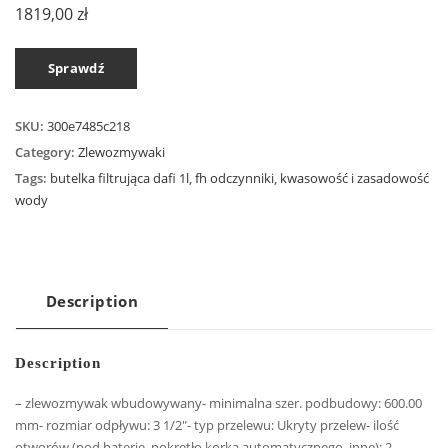
1819,00
zł
Sprawdź
SKU:
300e7485c218
Category:
Zlewozmywaki
Tags:
butelka filtrująca dafi 1l
,
fh odczynniki
,
kwasowość i zasadowość
wody
Description
Description
– zlewozmywak wbudowywany- minimalna szer. podbudowy: 600.00
mm- rozmiar odpływu: 3 1/2″- typ przelewu: Ukryty przelew- ilość
otworów (pod baterię, pokrętło korka automatycznego, inne): 2