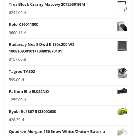
Tres Block Czarny Matowy 20725391NM
6244,00
zł
Koło K16011000
3600,13
zł
Radaway Nes 8 Dwd II 180x200 W2
100810930101+100801870101
3157,00
zł
Tagred TA302
599,00
zł
Paffoni Elle EL022NO
1259,00
zł
Ryobi Rc1867 5133002630
428,39
zł
Quadron Morgan 156 Snow White/Złoto + Bateria