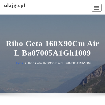
Skip
zdajgo.pl
to
content
Riho Geta 160X90Cm Air
L Ba87005A1Gh1009
Home
Riho Geta 160X90Cm Air L Ba87005A1Gh1009