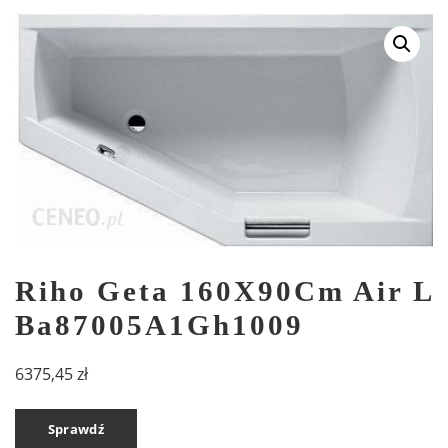
Riho Geta 160X90Cm Air L
Ba87005A1Gh1009
6375,45
zł
Sprawdź