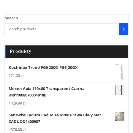
Search
Produkty
Kuchinox Trend PG6 20OX PG6_20OX
121,00
zł
Mexen Apia 110x80 Transparent Czarna
84011008070004010B
1429,99
zł
Sanswiss Cadura Caduo 140x200 Prawa Biały Mat
CADUOD1400987
4576,00
zł