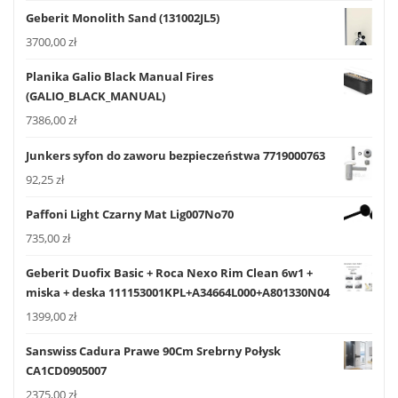
Geberit Monolith Sand (131002JL5)
3700,00
zł
Planika Galio Black Manual Fires
(GALIO_BLACK_MANUAL)
7386,00
zł
Junkers syfon do zaworu bezpieczeństwa 7719000763
92,25
zł
Paffoni Light Czarny Mat Lig007No70
735,00
zł
Geberit Duofix Basic + Roca Nexo Rim Clean 6w1 +
miska + deska 111153001KPL+A34664L000+A801330N04
1399,00
zł
Sanswiss Cadura Prawe 90Cm Srebrny Połysk
CA1CD0905007
2375,00
zł