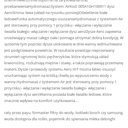
dnemPowierzchnia odporna na zarysowania oraz
przebarwieniaHydromasaż:System: AirKod: 005A1GH100911 dysz
AeroStrona: lewa (układ na rysunku poniżej)Oświetlenie białe
ledoweFunka automatycznego osuszaniaHydromasaż z systemem Air
jest sterowany przy pomocy 1 przycisku:- włączanie i wyłączanie
światła białego- włączanie i wyłączanie dysz aeroDysze Aero zapewnia
orzeźwiający masaż całego ciała i pomaga utrzymać dobrą kondycję. W
systemie tym poprzez dysze ulokowane w dnie wanny wdmuchiwane
jest podgrzewane powietrze. W rezultacie powstaje nieprzerwany
strumień ogromnej ilości pęcherzyków, które stymulują układ
krwionośny, rozluźniają mięśnie i stawy, a także poprawiają przemianę
materii. Dysze i przewody systemu Aero HIT można łatwo osuszyć
uruchamiając system na krótką chwilę po wypuszczeniu wody z
wanny.Hydromasaż z systemem Air jest sterowany przy pomocy 1
przycisku:- włączanie i wyłączanie światła białego- włączanie i
wyłączanie dysz aeroWanna posiada białe światło ledowe, które
znacznie wpływa na komfort użytkowania….
raty przez payu, formaster filtry do wody, lodówki bosch czy samsung,
woda dostępna dla roślin, pojemnik do spieniania mleka delonghi