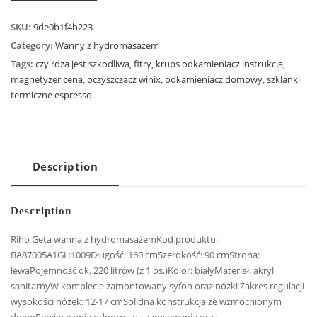
SKU:
9de0b1f4b223
Category:
Wanny z hydromasażem
Tags:
czy rdza jest szkodliwa
,
fitry
,
krups odkamieniacz instrukcja
,
magnetyzer cena
,
oczyszczacz winix
,
odkamieniacz domowy
,
szklanki
termiczne espresso
Description
Description
Riho Geta wanna z hydromasażemKod produktu:
BA87005A1GH1009Długość: 160 cmSzerokość: 90 cmStrona:
lewaPojemność ok. 220 litrów (z 1 os.)Kolor: białyMateriał: akryl
sanitarnyW komplecie zamontowany syfon oraz nóżki Zakres regulacji
wysokości nóżek: 12-17 cmSolidna konstrukcja ze wzmocnionym