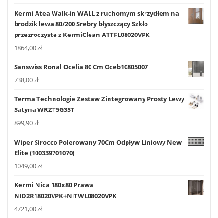
Kermi Atea Walk-in WALL z ruchomym skrzydłem na
brodzik lewa 80/200 Srebry błyszczący Szkło
przezroczyste z KermiClean ATTFL08020VPK
1864,00
zł
Sanswiss Ronal Ocelia 80 Cm Oceb10805007
738,00
zł
Terma Technologie Zestaw Zintegrowany Prosty Lewy
Satyna WRZT5G3ST
899,90
zł
Wiper Sirocco Polerowany 70Cm Odpływ Liniowy New
Elite (100339701070)
1049,00
zł
Kermi Nica 180x80 Prawa
NID2R18020VPK+NITWL08020VPK
4721,00
zł