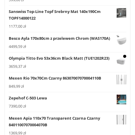
Sanswiss Top-Line Topf Srebrny Mat 140x190Cm
TOPF14000122
1177,00
zł
Besco Ayla 170x80cm z przelewem Chrom (WAS170A)
4499,59
zł
Olympia Titto Evo 53x36cm Black Matt (TUE1202R23)
3659,37
zł
Mexen Rio 70x70Cm Czarny 86307007070004110B
849,99
zł
Zepehof C-503 Lewa
7390,00
zł
Mexen Apia 110x70 Transparent Czarna Czarny
84011007070004070B
1369,99
zł