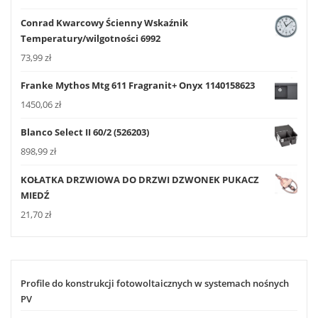
Conrad Kwarcowy Ścienny Wskaźnik
Temperatury/wilgotności 6992
73,99
zł
Franke Mythos Mtg 611 Fragranit+ Onyx 1140158623
1450,06
zł
Blanco Select II 60/2 (526203)
898,99
zł
KOŁATKA DRZWIOWA DO DRZWI DZWONEK PUKACZ
MIEDŹ
21,70
zł
Profile do konstrukcji fotowoltaicznych w systemach nośnych
PV