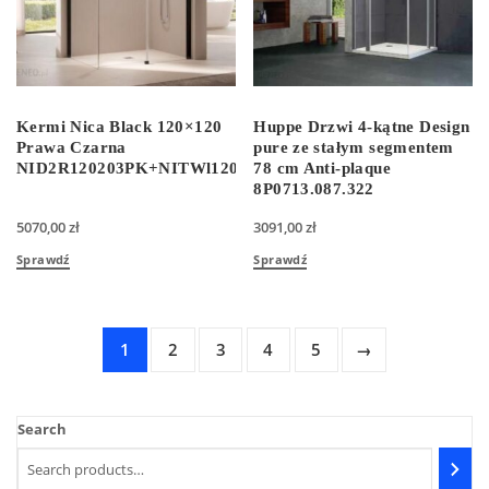
Kermi Nica Black 120×120
Huppe Drzwi 4-kątne Design
Prawa Czarna
pure ze stałym segmentem
NID2R120203PK+NITWl120203PK
78 cm Anti-plaque
8P0713.087.322
5070,00
zł
3091,00
zł
Sprawdź
Sprawdź
1
2
3
4
5
→
Search