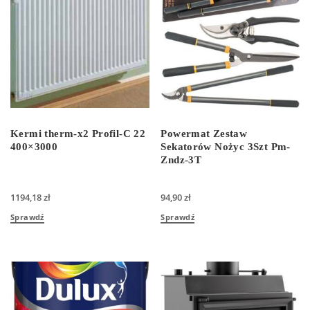
Kermi therm-x2 Profil-C 22
Powermat Zestaw
400×3000
Sekatorów Nożyc 3Szt Pm-
Zndz-3T
1194,18
zł
94,90
zł
Sprawdź
Sprawdź