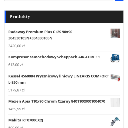
Produkty
Radaway Premium Plus C+2S 90x90
304530105N+334330105N
3420,00
zł
Kompresor samochodowy Scheppach AIR-FORCE 5
613,00
zł
Kessel 4560084 Prysznicowy liniowy LINEARIS COMFORT
L-850 mm
5179,87
zł
Mexen Apia 110x90 Chrom Czarny 84011009001004070
1459,99
zł
Makita RT0700CX2J
599,00
zł