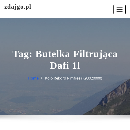
Skip
zdajgo.pl
to
content
Tag:
Butelka Filtrująca
Dafi 1l
Home
Koło Rekord Rimfree (K93020000)