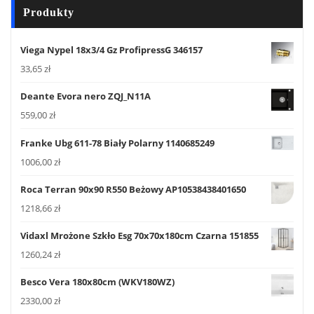
Produkty
Viega Nypel 18x3/4 Gz ProfipressG 346157
33,65
zł
Deante Evora nero ZQJ_N11A
559,00
zł
Franke Ubg 611-78 Biały Polarny 1140685249
1006,00
zł
Roca Terran 90x90 R550 Beżowy AP10538438401650
1218,66
zł
Vidaxl Mrożone Szkło Esg 70x70x180cm Czarna 151855
1260,24
zł
Besco Vera 180x80cm (WKV180WZ)
2330,00
zł