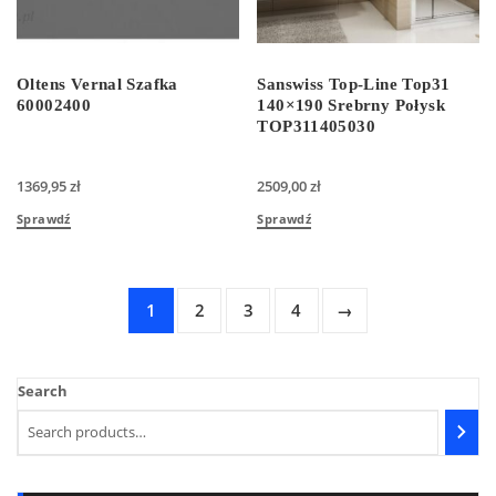
Oltens Vernal Szafka
Sanswiss Top-Line Top31
60002400
140×190 Srebrny Połysk
TOP311405030
1369,95
zł
2509,00
zł
Sprawdź
Sprawdź
1
2
3
4
→
Search