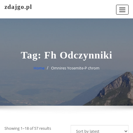
Skip
zdajgo.pl
to
content
Tag:
Fh Odczynniki
Home
Omnires Yosemite-P chrom
Showing 1–18 of 57 results