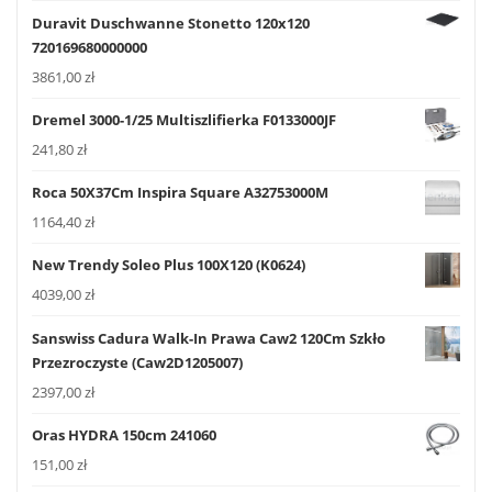
Duravit Duschwanne Stonetto 120x120
720169680000000
3861,00
zł
Dremel 3000-1/25 Multiszlifierka F0133000JF
241,80
zł
Roca 50X37Cm Inspira Square A32753000M
1164,40
zł
New Trendy Soleo Plus 100X120 (K0624)
4039,00
zł
Sanswiss Cadura Walk-In Prawa Caw2 120Cm Szkło
Przezroczyste (Caw2D1205007)
2397,00
zł
Oras HYDRA 150cm 241060
151,00
zł