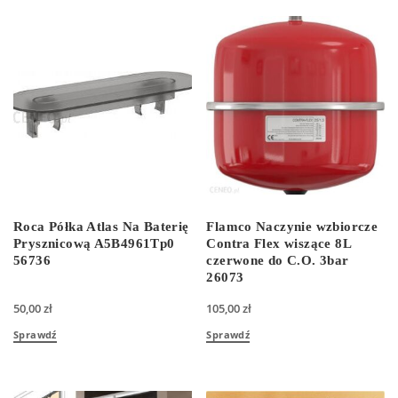
Roca Półka Atlas Na Baterię
Flamco Naczynie wzbiorcze
Prysznicową A5B4961Tp0
Contra Flex wiszące 8L
56736
czerwone do C.O. 3bar
26073
50,00
zł
105,00
zł
Sprawdź
Sprawdź