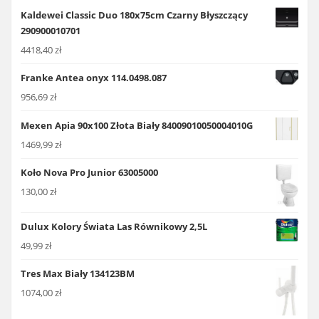
Kaldewei Classic Duo 180x75cm Czarny Błyszczący
290900010701
4418,40
zł
Franke Antea onyx 114.0498.087
956,69
zł
Mexen Apia 90x100 Złota Biały 84009010050004010G
1469,99
zł
Koło Nova Pro Junior 63005000
130,00
zł
Dulux Kolory Świata Las Równikowy 2,5L
49,99
zł
Tres Max Biały 134123BM
1074,00
zł