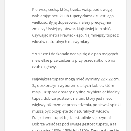
Pierwszą cechą, którą trzeba wziąć pod uwagę,
wybierając peruki lub
tupety damskie,
jest jego
wielkość. By ją dopasować, należy precyzyjnie
zmierzyć łysiejący obszar. Najłatwiej to zrobić,
używając metra krawieckiego. Najmniejszy tupet z
włosów naturalnych ma wymiary
5 x 12 cm i doskonale nadaje się dla pań mających
niewielkie przerzedzenia przy przedziałku lub na
czubku głowy.
Największe tupety mogą mieć wymiary 22 x 22 cm.
Są doskonałym wyborem dla tych kobiet, które
mają już spore obszary z łysiną. Wybierając idealny
tupet, dobrze postawić na ten, który jest nieco
większy niż rozmiar przerzedzenia, ponieważ spinki
muszą być przypięte do naturalnych włosów.
Dzięki temu tupet będzie stabilnie się trzymać.
Dobrze wziąć też pod uwagę gęstość tupetu, a ta
może mieć 130%, 150% lub 180%.
Tupety damskie