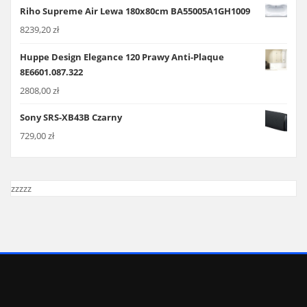
Riho Supreme Air Lewa 180x80cm BA55005A1GH1009
8239,20
zł
Huppe Design Elegance 120 Prawy Anti-Plaque
8E6601.087.322
2808,00
zł
Sony SRS-XB43B Czarny
729,00
zł
zzzzz