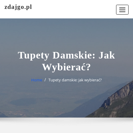
Skip
zdajgo.pl
to
content
Tupety Damskie: Jak
Wybierać?
Home
Tupety damskie: jak wybierać?