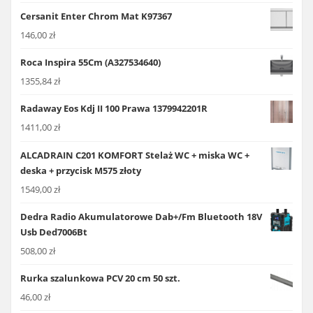
Cersanit Enter Chrom Mat K97367
146,00
zł
Roca Inspira 55Cm (A327534640)
1355,84
zł
Radaway Eos Kdj II 100 Prawa 1379942201R
1411,00
zł
ALCADRAIN C201 KOMFORT Stelaż WC + miska WC +
deska + przycisk M575 złoty
1549,00
zł
Dedra Radio Akumulatorowe Dab+/Fm Bluetooth 18V
Usb Ded7006Bt
508,00
zł
Rurka szalunkowa PCV 20 cm 50 szt.
46,00
zł