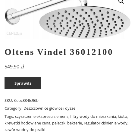
Oltens Vindel 36012100
549,90
zł
Sprawdź
SKU:
6ebc884fc96b
Category:
Deszczownice głowice i dysze
Tags:
czyszczenie ekspresu siemens
,
filtry wody do mieszkania
,
kioto
,
krewetki hodowlane cena
,
pałeczki bakterie
,
regulator ciśnienia wody
,
zawór wodny do pralki