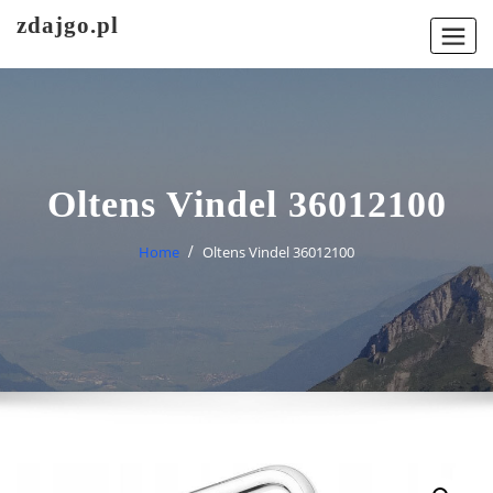
Skip
zdajgo.pl
to
content
Oltens Vindel 36012100
Home
Oltens Vindel 36012100