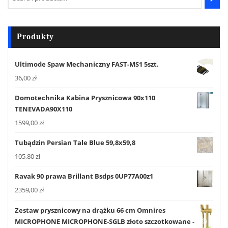
Produkty
Ultimode Spaw Mechaniczny FAST-MS1 5szt.
36,00
zł
Domotechnika Kabina Prysznicowa 90x110
TENEVADA90X110
1599,00
zł
Tubądzin Persian Tale Blue 59,8x59,8
105,80
zł
Ravak 90 prawa Brillant Bsdps 0UP77A00z1
2359,00
zł
Zestaw prysznicowy na drążku 66 cm Omnires
MICROPHONE MICROPHONE-SGLB złoto szczotkowane -