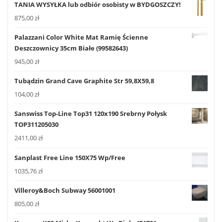
TANIA WYSYŁKA lub odbiór osobisty w BYDGOSZCZY!
875,00
zł
Palazzani Color White Mat Ramię Ścienne
Deszczownicy 35cm Białe (99582643)
945,00
zł
Tubądzin Grand Cave Graphite Str 59,8X59,8
104,00
zł
Sanswiss Top-Line Top31 120x190 Srebrny Połysk
TOP311205030
2411,00
zł
Sanplast Free Line 150X75 Wp/Free
1035,76
zł
Villeroy&Boch Subway 56001001
805,00
zł