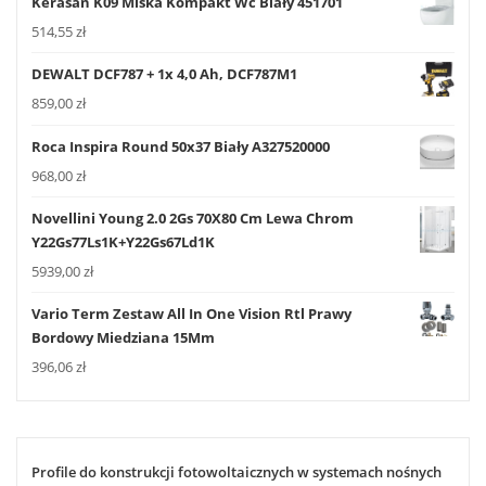
Kerasan K09 Miska Kompakt Wc Biały 451701
514,55
zł
DEWALT DCF787 + 1x 4,0 Ah, DCF787M1
859,00
zł
Roca Inspira Round 50x37 Biały A327520000
968,00
zł
Novellini Young 2.0 2Gs 70X80 Cm Lewa Chrom
Y22Gs77Ls1K+Y22Gs67Ld1K
5939,00
zł
Vario Term Zestaw All In One Vision Rtl Prawy
Bordowy Miedziana 15Mm
396,06
zł
Profile do konstrukcji fotowoltaicznych w systemach nośnych