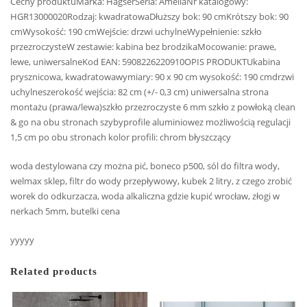
Cechy produktuMarka: HagserSeria: AmeliaNr katalogowy:
HGR13000020Rodzaj: kwadratowaDłuższy bok: 90 cmKrótszy bok: 90
cmWysokość: 190 cmWejście: drzwi uchylneWypełnienie: szkło
przezroczysteW zestawie: kabina bez brodzikaMocowanie: prawe,
lewe, uniwersalneKod EAN: 5908226220910OPIS PRODUKTUkabina
prysznicowa, kwadratowawymiary: 90 x 90 cm wysokość: 190 cmdrzwi
uchylneszerokość wejścia: 82 cm (+/- 0,3 cm) uniwersalna strona
montażu (prawa/lewa)szkło przezroczyste 6 mm szkło z powłoką clean
& go na obu stronach szybyprofile aluminiowez możliwością regulacji
1,5 cm po obu stronach kolor profili: chrom błyszczący
woda destylowana czy można pić, boneco p500, sól do filtra wody,
welmax sklep, filtr do wody przepływowy, kubek 2 litry, z czego zrobić
worek do odkurzacza, woda alkaliczna gdzie kupić wrocław, złogi w
nerkach 5mm, butelki cena
yyyyy
Related products