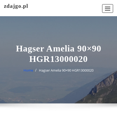
Skip
zdajgo.pl
to
content
Hagser Amelia 90×90
HGR13000020
Home
Hagser Amelia 90×90 HGR13000020