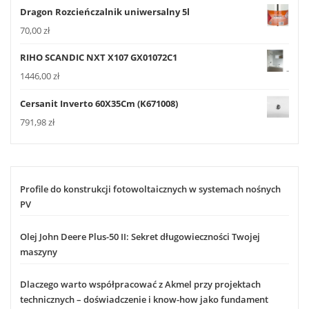
Dragon Rozcieńczalnik uniwersalny 5l
70,00
zł
RIHO SCANDIC NXT X107 GX01072C1
1446,00
zł
Cersanit Inverto 60X35Cm (K671008)
791,98
zł
Profile do konstrukcji fotowoltaicznych w systemach nośnych
PV
Olej John Deere Plus-50 II: Sekret długowieczności Twojej
maszyny
Dlaczego warto współpracować z Akmel przy projektach
technicznych – doświadczenie i know-how jako fundament