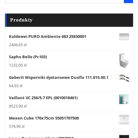
Produkty
Kaldewei PURO Ambiente 683 25830001
2466,65
zł
Sapho Bello (Pc103)
1232,00
zł
Geberit Wsporniki dystansowe Duofix 111.815.00.1
64,93
zł
Vaillant VC 256/5-7 EPL (0010018461)
8523,90
zł
Mexen Cube 170x75cm 55051707500
579,99
zł