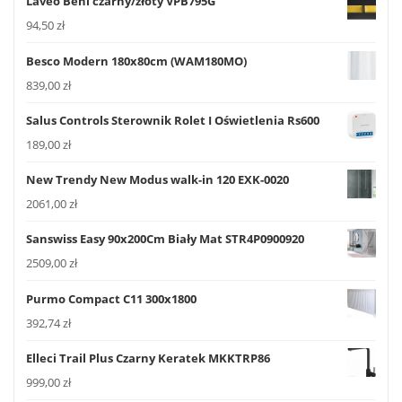
Laveo Beni czarny/złoty VPB795G
94,50
zł
Besco Modern 180x80cm (WAM180MO)
839,00
zł
Salus Controls Sterownik Rolet I Oświetlenia Rs600
189,00
zł
New Trendy New Modus walk-in 120 EXK-0020
2061,00
zł
Sanswiss Easy 90x200Cm Biały Mat STR4P0900920
2509,00
zł
Purmo Compact C11 300x1800
392,74
zł
Elleci Trail Plus Czarny Keratek MKKTRP86
999,00
zł