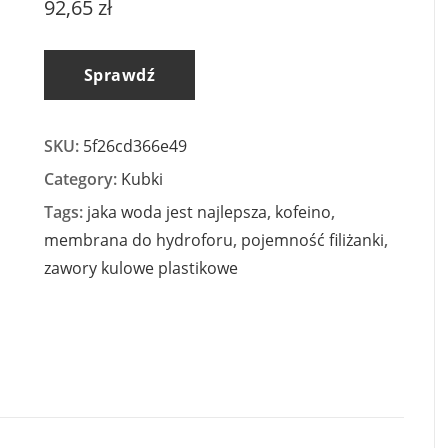
92,65
zł
Sprawdź
SKU:
5f26cd366e49
Category:
Kubki
Tags:
jaka woda jest najlepsza
,
kofeino
,
membrana do hydroforu
,
pojemność filiżanki
,
zawory kulowe plastikowe