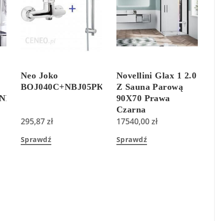
Neo Joko
Novellini Glax 1 2.0
BOJ040C+NBJ05PK
Z Sauna Parową
NIC2R110203PK
90X70 Prawa
Czarna
295,87
zł
(G21A9079DM51HH)
17540,00
zł
Sprawdź
Sprawdź