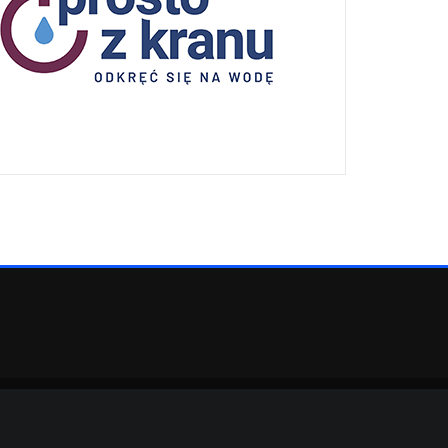
eArile