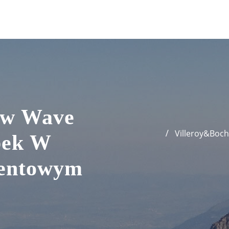
ew Wave
Villeroy&Boc
bek W
zentowym