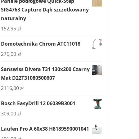
Panele podłogowe Quick-Step
SIG4763 Capture Dąb szczotkowany
naturalny
152,95
zł
Domotechnika Chrom ATC11018
276,00
zł
Sanswiss Divera T31 130x200 Czarny
Mat D22T31080500607
2116,00
zł
Bosch EasyDrill 12 06039B3001
309,00
zł
Laufen Pro A 60x38 H8189590001041