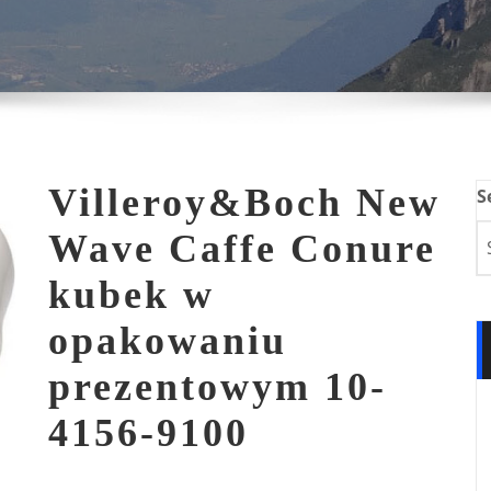
Villeroy&Boch New
S
Wave Caffe Conure
kubek w
opakowaniu
prezentowym 10-
4156-9100