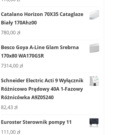
Catalano Horizon 70X35 Cataglaze
Biały 170Ahz00
780,00
zł
Besco Goya A-Line Glam Srebrna
170x80 WA170GSR
7314,00
zł
Schneider Electric Acti 9 Wyłącznik
Różnicowo Prądowy 40A 1-Fazowy
Różnicówka A9Z05240
82,43
zł
Euroster Sterownik pompy 11
111,00
zł