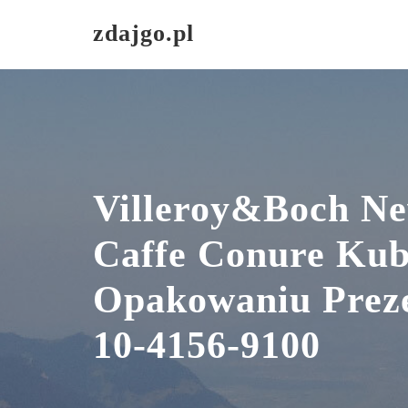
Skip
zdajgo.pl
to
content
Villeroy&Boch N
Caffe Conure Ku
Opakowaniu Pre
10-4156-9100