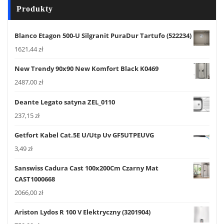
Produkty
Blanco Etagon 500-U Silgranit PuraDur Tartufo (522234)
1621,44
zł
New Trendy 90x90 New Komfort Black K0469
2487,00
zł
Deante Legato satyna ZEL_0110
237,15
zł
Getfort Kabel Cat.5E U/Utp Uv GF5UTPEUVG
3,49
zł
Sanswiss Cadura Cast 100x200Cm Czarny Mat
CAST1000668
2066,00
zł
Ariston Lydos R 100 V Elektryczny (3201904)