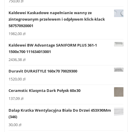
750,00
zł
Kaldewei Kaskadowe napełnianie wanny ze
zintegrowanym przelewem i odpływem klick-klack
587570920001
1982,00
zł
Kaldewei BW Advantage SANIFORM PLUS 361-1
1500x700 111634013001
2436,38
zł
Duravit DURASTYLE 160x70 70029300
1520,00
zł
Ceramstic Klasynta Dark Połysk 60x30
137,09
zł
Dalap Kratka Wentylacyjna Biała Do Drzwi 453X90Mm
(346)
30,00
zł