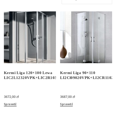
Kermi Liga 120×100 Lewa
Kermi Liga 90×110
LIC2L12320VPK+LIC2R10320VPK
LI2Cl09020VPK+LI2CR1102
3672,00
zł
3687,00
zł
Sprawdź
Sprawdź