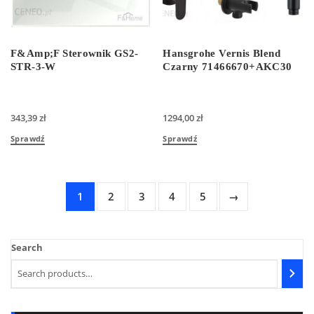
F&Amp;F Sterownik GS2-
Hansgrohe Vernis Blend
STR-3-W
Czarny 71466670+AKC30
343,39
zł
1294,00
zł
Sprawdź
Sprawdź
1
2
3
4
5
→
Search