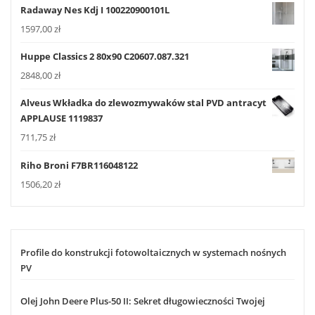
Radaway Nes Kdj I 100220900101L
1597,00
zł
Huppe Classics 2 80x90 C20607.087.321
2848,00
zł
Alveus Wkładka do zlewozmywaków stal PVD antracyt
APPLAUSE 1119837
711,75
zł
Riho Broni F7BR116048122
1506,20
zł
Profile do konstrukcji fotowoltaicznych w systemach nośnych
PV
Olej John Deere Plus-50 II: Sekret długowieczności Twojej