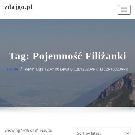
Skip
zdajgo.pl
to
content
Tag:
Pojemność Filiżanki
Home
Kermi Liga 120×100 Lewa LIC2L12320VPK+LIC2R10320VPK
Showing 1–18 of 81 results