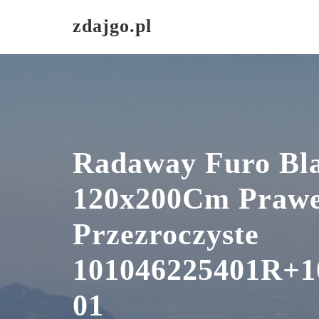
Skip
zdajgo.pl
to
content
Radaway Furo Bl
120x200Cm Prawe
Przezroczyste
101046225401R+1
01