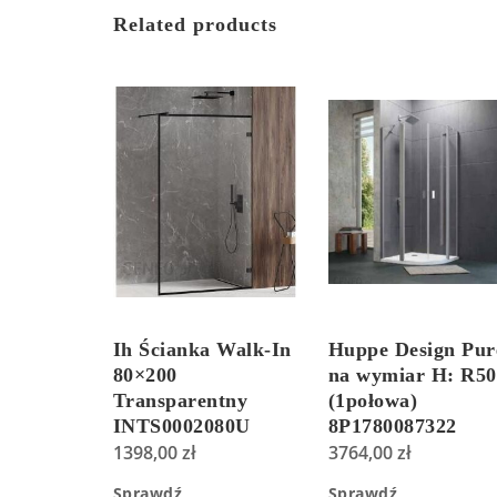
Related products
Ih Ścianka Walk-In
Huppe Design Pur
80×200
na wymiar H: R50
Transparentny
(1połowa)
INTS0002080U
8P1780087322
1398,00
zł
3764,00
zł
Sprawdź
Sprawdź