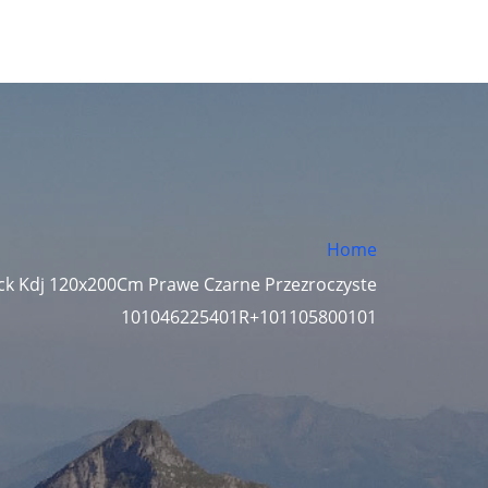
Home
ck Kdj 120x200Cm Prawe Czarne Przezroczyste
101046225401R+101105800101