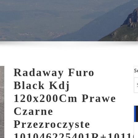
Radaway Furo
S
Black Kdj
120x200Cm Prawe
Czarne
Przezroczyste
101046225401R+1011