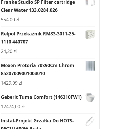
Franke Studio SP Filter cartridge
Clear Water 133.0284.026
554,00
zł
Relpol Przekaźnik RM83-3011-25-
1110 440707
24,20
zł
Mexen Pretoria 70x90Cm Chrom
85207009001004010
1429,99
zł
Geberit Tuma Comfort (146310FW1)
12474,00
zł
Instal-Projekt Grzałka Do HOTS-
06C1U 600W Biała