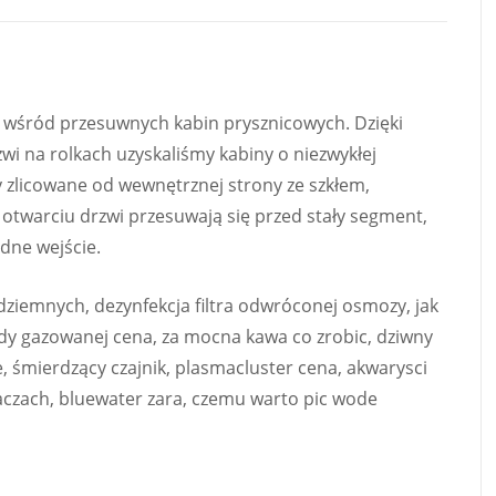
ć wśród przesuwnych kabin prysznicowych. Dzięki
zwi na rolkach uzyskaliśmy kabiny o niezwykłej
tały zlicowane od wewnętrznej strony ze szkłem,
y otwarciu drzwi przesuwają się przed stały segment,
dne wejście.
ziemnych, dezynfekcja filtra odwróconej osmozy, jak
dy gazowanej cena, za mocna kawa co zrobic, dziwny
, śmierdzący czajnik, plasmacluster cena, akwarysci
zaczach, bluewater zara, czemu warto pic wode