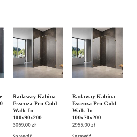
e
Radaway Kabina
Radaway Kabina
0
Essenza Pro Gold
Essenza Pro Gold
Walk-In
Walk-In
100x90x200
100x70x200
Przejrzyste
3069,00
zł
Przejrzyste
2955,00
zł
101031000901+101030900901+38900009
101031000901+101030700
Sprawdź
Sprawdź