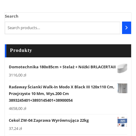
Search
Produkty
Domotechnika 180x85cm + Stelaż + Nóżki BRLACERTAII
3116,00
zł
Radaway Ścianki Walk-In Modo X Black III 120x110 Cm,
Przejrzyste 10 Mm, Wys.200 Cm
3893245401+3893145401+38900054
4658,00
zł
Cekol ZW-04 Zaprawa Wyrównująca 22kg
37,24
zł