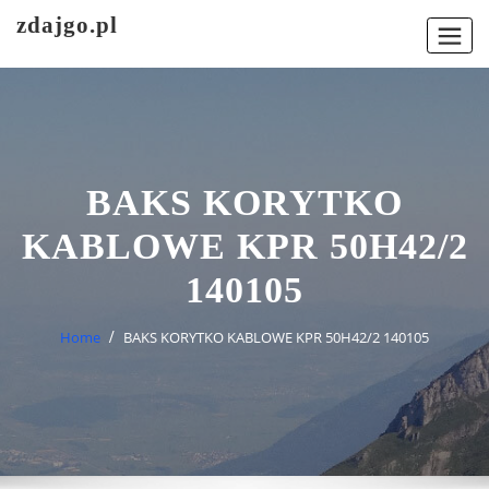
Skip
zdajgo.pl
to
content
BAKS KORYTKO
KABLOWE KPR 50H42/2
140105
Home
BAKS KORYTKO KABLOWE KPR 50H42/2 140105