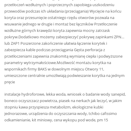
przetłoczeń wzdłużnych i poprzecznych zapobiega uszkodzeniu
przewodów podczas ich układania (przeciągania) Wycięcie na końcu
koryta oraz przesunięcie ostatniego rzędu otworów pozwala na
wsuwanie jednego w drugie i montaż bez łączników Przetłoczenie
wzdłużne górnych krawędzi koryta zapewnia mocny zatrzask
pokryw.Dodatkowo możemy zabezpieczyć pokrywę zapinkami ZPN…
lub ZAP1 Poszerzone zakończenie ułatwia łączenie korytek i
zabezpiecza kable podczas przeciągania Gęsta perforacja z
przetłoczeniami zapewnia znakomitą wymianę ciepła i podwyższone
parametry wytrzymałościowe.Możliwość montażu korytka na
wspornikach firmy BAKS w dowolnym miejscu Otwory 11,
umieszczone centralnie umożliwiają podwieszanie korytka na jednym
pręcie
instalacje hydroforowe, lekka woda, wniosek o badanie wody sanepid,
boneco oczyszczacz powietrza, piasek na nerkach jak leczyć, w jakim
stopniu kawa przyspiesza metabolizm, ekologiczne kubki
jednorazowe, urządzenia do oczyszczania wody, tchibo cafissimo
odkamienianie, kit miniowy, cena wykopu pod wode, pm 15