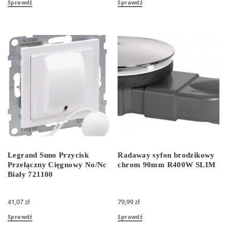
Sprawdź
Sprawdź
Legrand Suno Przycisk
Radaway syfon brodzikowy
Przełączny Cięgnowy No/Nc
chrom 90mm R400W SLIM
Biały 721100
41,07
zł
79,99
zł
Sprawdź
Sprawdź