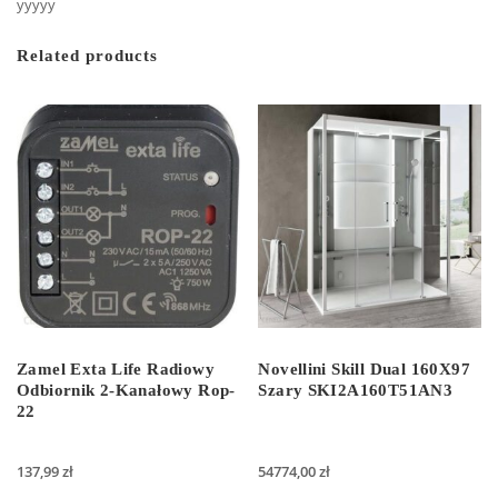
yyyyy
Related products
Zamel Exta Life Radiowy
Novellini Skill Dual 160X97
Odbiornik 2-Kanałowy Rop-
Szary SKI2A160T51AN3
22
137,99
zł
54774,00
zł