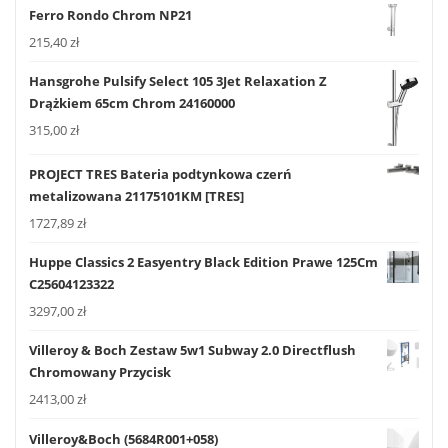
Ferro Rondo Chrom NP21
215,40
zł
Hansgrohe Pulsify Select 105 3Jet Relaxation Z
Drążkiem 65cm Chrom 24160000
315,00
zł
PROJECT TRES Bateria podtynkowa czerń
metalizowana 21175101KM [TRES]
1727,89
zł
Huppe Classics 2 Easyentry Black Edition Prawe 125Cm
C25604123322
3297,00
zł
Villeroy & Boch Zestaw 5w1 Subway 2.0 Directflush
Chromowany Przycisk
2413,00
zł
Villeroy&Boch (5684R001+058)