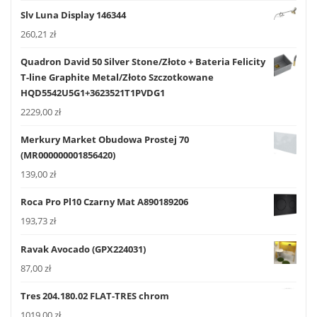
Slv Luna Display 146344
260,21
zł
Quadron David 50 Silver Stone/Złoto + Bateria Felicity
T-line Graphite Metal/Złoto Szczotkowane
HQD5542U5G1+3623521T1PVDG1
2229,00
zł
Merkury Market Obudowa Prostej 70
(MR000000001856420)
139,00
zł
Roca Pro Pl10 Czarny Mat A890189206
193,73
zł
Ravak Avocado (GPX224031)
87,00
zł
Tres 204.180.02 FLAT-TRES chrom
1019,00
zł