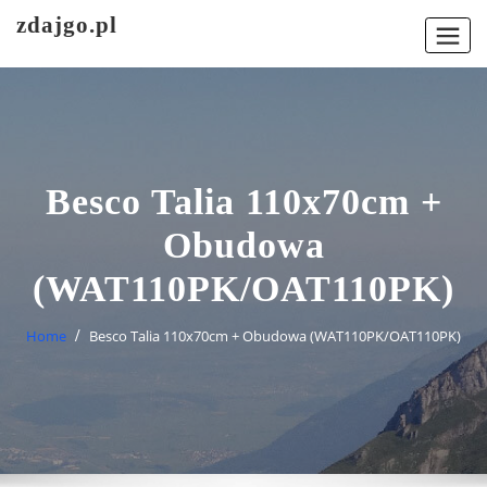
Skip
zdajgo.pl
to
content
Besco Talia 110x70cm +
Obudowa
(WAT110PK/OAT110PK)
Home
Besco Talia 110x70cm + Obudowa (WAT110PK/OAT110PK)