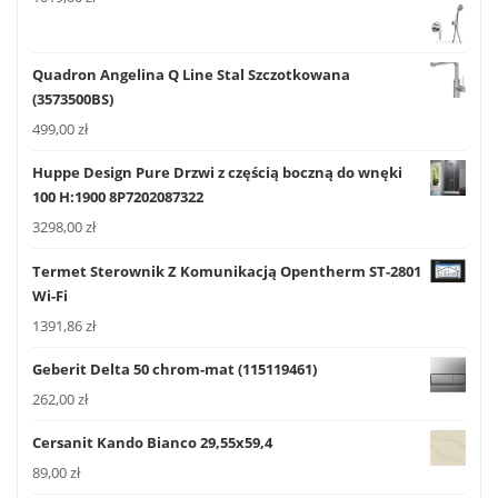
Quadron Angelina Q Line Stal Szczotkowana
(3573500BS)
499,00
zł
Huppe Design Pure Drzwi z częścią boczną do wnęki
100 H:1900 8P7202087322
3298,00
zł
Termet Sterownik Z Komunikacją Opentherm ST-2801
Wi-Fi
1391,86
zł
Geberit Delta 50 chrom-mat (115119461)
262,00
zł
Cersanit Kando Bianco 29,55x59,4
89,00
zł