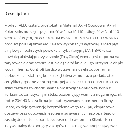
Description
Model: TALIA Kształt: prostokątna Materiał: Akryl Obudowa : Akryl
Kolor: śnieżnobiały – pojemność w [litrach] 110 – długość w [cm] 110 –
szerokość w [cm] 70 WYPRODUKOWANO W POLSCE CECHY WANNY:
produkt polskiej firmy PMD Besco wykonany z wysokiej jakości płyt
akrylowych pokrytych powłoką antybakteryjną (ANTIBAC) oraz
powłoką ułatwiającą czyszczenie (EasyClean) wanna jest odporna na
zarysowania oraz zawsze jest biała (nie żółknie) długo utrzymuje ciepło
wody (Thermo Control) bardzo wytrzymała dzięki odpornej na
uszkodzenia i stabilnej konstrukcji łatwa w montażu posiada atest i
certyfikaty zgodne z normą europejską ISO 9001:2000, PZH, B, CE W
skład zestawu z wchodzi: wanna prostokątna obudowa syfon z
korkiem automatycznym stelaż poziomujący wanny z nogami ręcznik
frotte 70×140 Nasza firma jest autoryzowanym partnerem firmy
Besco, co daje gwarancję bezproblemowego zakupu, ekspresowej
dostawy oraz odpowiedniego serwisu gwarancyjnego opartego o
zasadę door – to – door tj. bezpośrednio w domu u Klienta. Klient
indywidualny dokonujący zakupów u nas ma gwarancję najwyższej