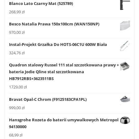
Blanco Lato Czarny Mat (525789)
268,99
zł
Besco Natalia Prawa 150x100cm (WAN150NP)
970,00
zł
Instal-Projekt Grzałka Do HOTS-06C1U 600W Biała
324,76
zł
Quadron stalowy Russel 111 stal szczotkowana prawy +
bateria Jodie Qline stal szczotkowana
HB7912RBS+3623511BS
1729,00
zł
Bravat Opal-C Chrom (F9125183CPA1PL)
999,00
zł
Hansgrohe Rozeta do baterii umywalkowych Metropol
94130000
68,99
zł