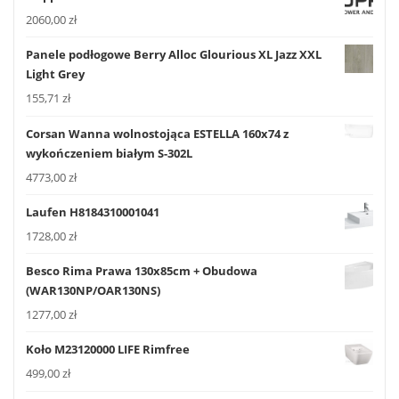
2060,00
zł
Panele podłogowe Berry Alloc Glourious XL Jazz XXL
Light Grey
155,71
zł
Corsan Wanna wolnostojąca ESTELLA 160x74 z
wykończeniem białym S-302L
4773,00
zł
Laufen H8184310001041
1728,00
zł
Besco Rima Prawa 130x85cm + Obudowa
(WAR130NP/OAR130NS)
1277,00
zł
Koło M23120000 LIFE Rimfree
499,00
zł