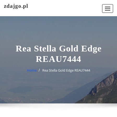
Skip
zdajgo.pl
to
content
Rea Stella Gold Edge
REAU7444
Home
Rea Stella Gold Edge REAU7444