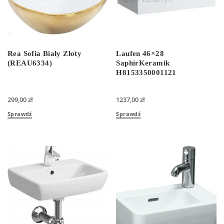
Rea Sofia Biały Złoty
Laufen 46×28
(REAU6334)
SaphirKeramik
H8153350001121
299,00
zł
1237,00
zł
Sprawdź
Sprawdź