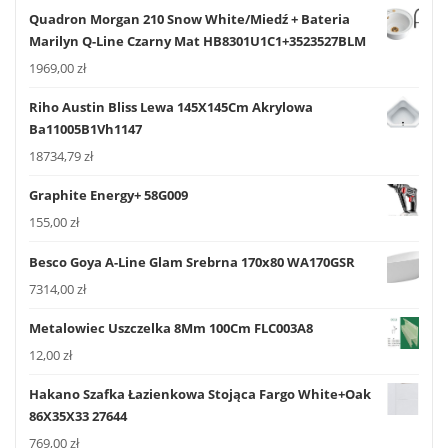
Quadron Morgan 210 Snow White/Miedź + Bateria
Marilyn Q-Line Czarny Mat HB8301U1C1+3523527BLM
1969,00
zł
Riho Austin Bliss Lewa 145X145Cm Akrylowa
Ba11005B1Vh1147
18734,79
zł
Graphite Energy+ 58G009
155,00
zł
Besco Goya A-Line Glam Srebrna 170x80 WA170GSR
7314,00
zł
Metalowiec Uszczelka 8Mm 100Cm FLC003A8
12,00
zł
Hakano Szafka Łazienkowa Stojąca Fargo White+Oak
86X35X33 27644
769,00
zł