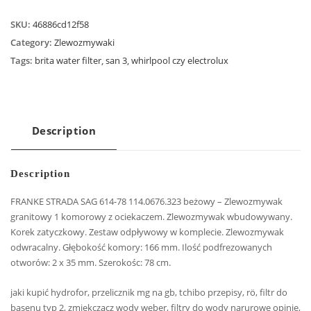
SKU:
46886cd12f58
Category:
Zlewozmywaki
Tags:
brita water filter
,
san 3
,
whirlpool czy electrolux
Description
Description
FRANKE STRADA SAG 614-78 114.0676.323 beżowy – Zlewozmywak
granitowy 1 komorowy z ociekaczem. Zlewozmywak wbudowywany.
Korek zatyczkowy. Zestaw odpływowy w komplecie. Zlewozmywak
odwracalny. Głębokość komory: 166 mm. Ilość podfrezowanych
otworów: 2 x 35 mm. Szerokośc: 78 cm.
jaki kupić hydrofor, przelicznik mg na gb, tchibo przepisy, rö, filtr do
basenu typ 2, zmiękczacz wody weber, filtry do wody narurowe opinie,