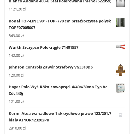
Blanco Andano 400-U Stal Polerowana InFino (522959)
1121,20
zł
Ronal TOP-LINE 90° (TOPF) 70 cm przeźroczyste połysk
TOPF07005007
849,00
zł
Wurth Szczypce Półokrągłe 71401557
142,00
zł
Johnson Controls Zawór Strefowy VG3310DS
120,00
zł
Hager Polo Wył. Różnicowoprąd. 4/40a/30ma Typ Ac
Cdc440j
121,88
zł
Kermi Atea wahadłowe 1-skrzydłowe prawe 123/201,7
biały AT1OR123202PK
2810,00
zł