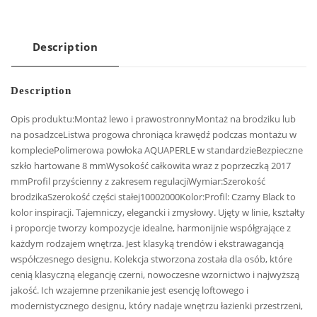
Description
Description
Opis produktu:Montaż lewo i prawostronnyMontaż na brodziku lub
na posadzceListwa progowa chroniąca krawędź podczas montażu w
kompleciePolimerowa powłoka AQUAPERLE w standardzieBezpieczne
szkło hartowane 8 mmWysokość całkowita wraz z poprzeczką 2017
mmProfil przyścienny z zakresem regulacjiWymiar:Szerokość
brodzikaSzerokość części stałej10002000Kolor:Profil: Czarny Black to
kolor inspiracji. Tajemniczy, elegancki i zmysłowy. Ujęty w linie, kształty
i proporcje tworzy kompozycje idealne, harmonijnie współgrające z
każdym rodzajem wnętrza. Jest klasyką trendów i ekstrawagancją
współczesnego designu. Kolekcja stworzona została dla osób, które
cenią klasyczną elegancję czerni, nowoczesne wzornictwo i najwyższą
jakość. Ich wzajemne przenikanie jest esencję loftowego i
modernistycznego designu, który nadaje wnętrzu łazienki przestrzeni,