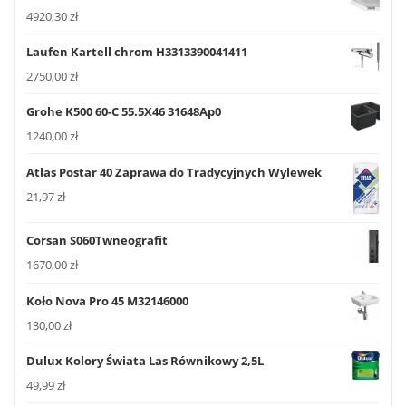
4920,30
zł
Laufen Kartell chrom H3313390041411
2750,00
zł
Grohe K500 60-C 55.5X46 31648Ap0
1240,00
zł
Atlas Postar 40 Zaprawa do Tradycyjnych Wylewek
21,97
zł
Corsan S060Twneografit
1670,00
zł
Koło Nova Pro 45 M32146000
130,00
zł
Dulux Kolory Świata Las Równikowy 2,5L
49,99
zł