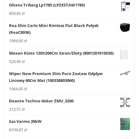
Oltens Triberg Lp1785 (LPZESTAW1785)
859,85
zł
Rea Slim Carlo Mini Rimless Flat Black Połysk
(ReaC8936)
1069,00
zł
Mexen Kioto 120X200Cm Szron/Złoty (8001201015030)
529,99
zł
Wiper New Premium Slim Pure Zestaw Odpływ
Liniowy 60Cm Mat (100338803060)
1064,00
zł
Deante Techno dekor ZMU_3200
213,57
zł
Sas Varmo 20kW
8109,87
zł