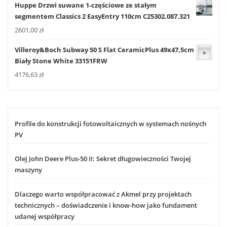
Huppe Drzwi suwane 1-częściowe ze stałym
segmentem Classics 2 EasyEntry 110cm C25302.087.321
2601,00
zł
Villeroy&Boch Subway 50 S Flat CeramicPlus 49x47,5cm
Biały Stone White 33151FRW
4176,63
zł
Profile do konstrukcji fotowoltaicznych w systemach nośnych
PV
Olej John Deere Plus-50 II: Sekret długowieczności Twojej
maszyny
Dlaczego warto współpracować z Akmel przy projektach
technicznych – doświadczenie i know-how jako fundament
udanej współpracy