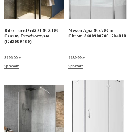
Riho Lucid Gd201 90X100
Mexen Apia 90x70Cm
Czarny Przeźroczyste
Chrom 84009007001204010
(Gd209B100)
3196,00
zł
1189,99
zł
Sprawdź
Sprawdź