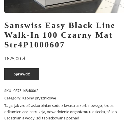
Sanswiss Easy Black Line
Walk-In 100 Czarny Mat
Str4P1000607
1625,00
zł
Sprawdź
SKU:
0375d48d00d2
Category:
Kabiny prysznicowe
Tags:
jak zrobić askorbinian sodu z kwasu askorbinowego
,
krups
odkamieniacz instrukcja
,
odwodnienie organizmu u dziecka
,
sól do
uzdatniania wody
,
sól tabletkowana poznań