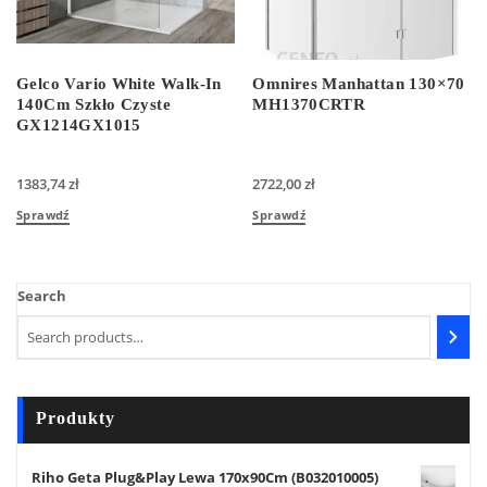
Gelco Vario White Walk-In
Omnires Manhattan 130×70
140Cm Szkło Czyste
MH1370CRTR
GX1214GX1015
1383,74
zł
2722,00
zł
Sprawdź
Sprawdź
Search
Produkty
Riho Geta Plug&Play Lewa 170x90Cm (B032010005)