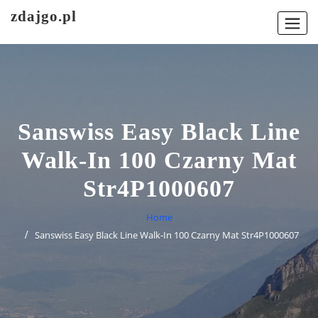
Skip
zdajgo.pl
to
content
Sanswiss Easy Black Line
Walk-In 100 Czarny Mat
Str4P1000607
Home
Sanswiss Easy Black Line Walk-In 100 Czarny Mat Str4P1000607