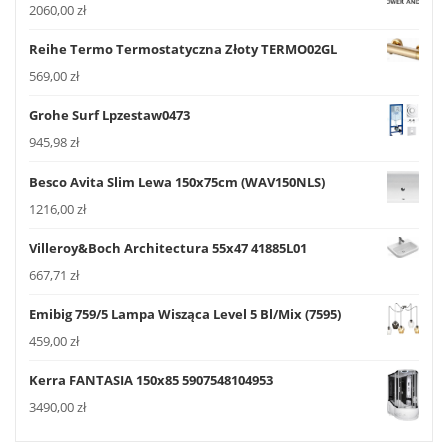
2060,00
zł
Reihe Termo Termostatyczna Złoty TERMO02GL
569,00
zł
Grohe Surf Lpzestaw0473
945,98
zł
Besco Avita Slim Lewa 150x75cm (WAV150NLS)
1216,00
zł
Villeroy&Boch Architectura 55x47 41885L01
667,71
zł
Emibig 759/5 Lampa Wisząca Level 5 Bl/Mix (7595)
459,00
zł
Kerra FANTASIA 150x85 5907548104953
3490,00
zł