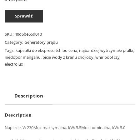
Sprawdź
SKU:
40d6be66d010
Category:
Generatory prądu
Tags:
kapsułki do ekspresu tchibo cena
,
najbardziej wytrzymałe pralki
,
niedobór manganu
,
picie wody z kranu choroby
,
whirlpool czy
electrolux
Description
Description
Napięcie, V: 230Moc maksymalna, kW: 5.5Moc nominalna, kW: 5.0