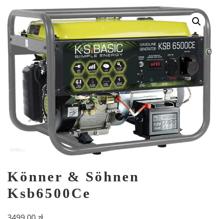
Könner & Söhnen
Ksb6500Ce
3499,00
zł