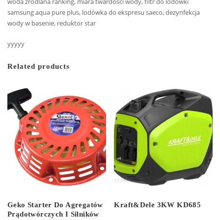
woda źródlana ranking, miara twardości wody, filtr do lodówki
samsung aqua pure plus, lodówka do ekspresu saeco, dezynfekcja
wody w basenie, reduktor star
yyyyy
Related products
Geko Starter Do Agregatów
Kraft&Dele 3KW KD685
Prądotwórczych I Silników