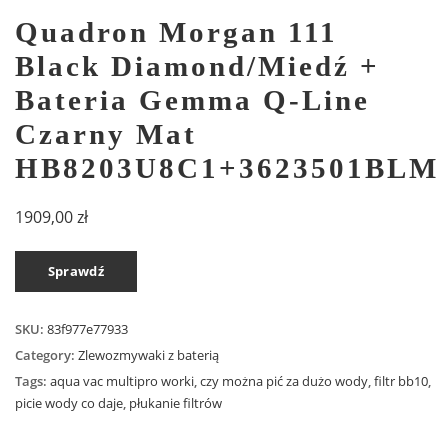
Quadron Morgan 111
Black Diamond/Miedź +
Bateria Gemma Q-Line
Czarny Mat
HB8203U8C1+3623501BLM
1909,00
zł
Sprawdź
SKU:
83f977e77933
Category:
Zlewozmywaki z baterią
Tags:
aqua vac multipro worki
,
czy można pić za dużo wody
,
filtr bb10
,
picie wody co daje
,
płukanie filtrów