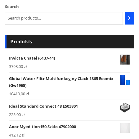
Search
Produkty
Invicta Chatel (6137-44)
3798,00
zł
Global Water Filtr Multifunkcyjny Clack 1865 Ecomix
(Gw1965)
10410,00
zł
Ideal Standard Connect 48 E503801
225,00
zł
Axor Myedition150 Szkło 47902000
412,12
zł