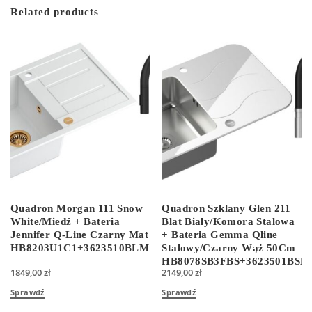
Related products
Quadron Morgan 111 Snow
Quadron Szklany Glen 211
White/Miedź + Bateria
Blat Biały/Komora Stalowa
Jennifer Q-Line Czarny Mat
+ Bateria Gemma Qline
HB8203U1C1+3623510BLM
Stalowy/Czarny Wąż 50Cm
HB8078SB3FBS+3623501BSB
1849,00
zł
2149,00
zł
Sprawdź
Sprawdź