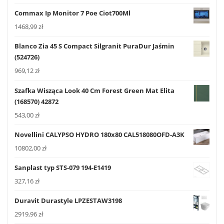
Commax Ip Monitor 7 Poe Ciot700Ml
1468,99
zł
Blanco Zia 45 S Compact Silgranit PuraDur Jaśmin
(524726)
969,12
zł
Szafka Wisząca Look 40 Cm Forest Green Mat Elita
(168570) 42872
543,00
zł
Novellini CALYPSO HYDRO 180x80 CAL518080OFD-A3K
10802,00
zł
Sanplast typ STS-079 194-E1419
327,16
zł
Duravit Durastyle LPZESTAW3198
2919,96
zł