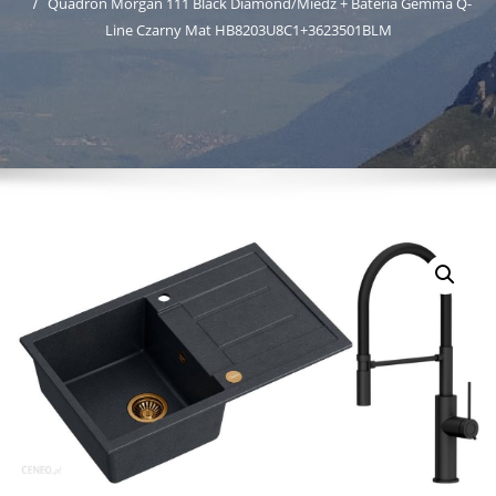
Quadron Morgan 111 Black Diamond/Miedź + Bateria Gemma Q-
Line Czarny Mat HB8203U8C1+3623501BLM