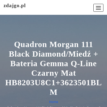
Skip
zdajgo.pl
to
content
Quadron Morgan 111
Black Diamond/Miedź +
Bateria Gemma Q-Line
Czarny Mat
HB8203U8C1+3623501BL
M
Home