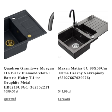
Quadron Granitowy Morgan
Mexen Matias 8C 90X50Cm
116 Black Diamond/Złoto +
Telma Czarny Nakrapiany
Bateria Haley T-Line
(65027667020076)
Graphite Metal
HB8210U8G1+3623522T1
1699,00
zł
541,99
zł
Sprawdź
Sprawdź