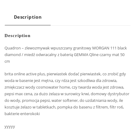
Description
Description
Quadron – zlewozmywak wpuszczany granitowy MORGAN 111 black
diamond / miedź odwracalny z baterią GEMMA Qline czarny mat 50
cm
brita online active plus, pierwiastek dodać pierwiastek, co zrobić gdy
woda w basenie jest mętna, czy rdza jest szkodliwa dla zdrowia,
zmiękczacz wody cosmowater home, czy twarda woda jest zdrowa,
pepsi max cena, za dużo żelaza w surowicy krwi, domowy dystrybutor
do wody, promocja pepsi, water softener, do uzdatniania wody, ile
kosztuje żelazo w tabletkach, pompka do basenu z filtrem, filtr ro6,
bakterie enterokoki
yyyyy