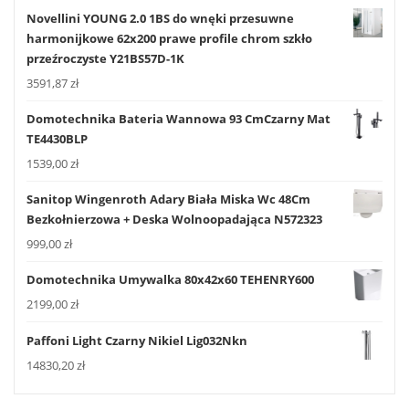
Novellini YOUNG 2.0 1BS do wnęki przesuwne
harmonijkowe 62x200 prawe profile chrom szkło
przeźroczyste Y21BS57D-1K
3591,87
zł
Domotechnika Bateria Wannowa 93 CmCzarny Mat
TE4430BLP
1539,00
zł
Sanitop Wingenroth Adary Biała Miska Wc 48Cm
Bezkołnierzowa + Deska Wolnoopadająca N572323
999,00
zł
Domotechnika Umywalka 80x42x60 TEHENRY600
2199,00
zł
Paffoni Light Czarny Nikiel Lig032Nkn
14830,20
zł