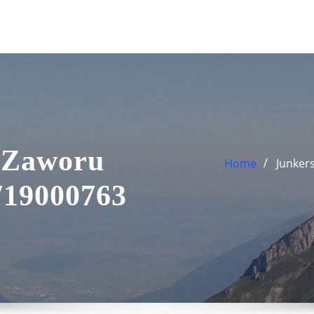
 Zaworu
Home
Junker
719000763