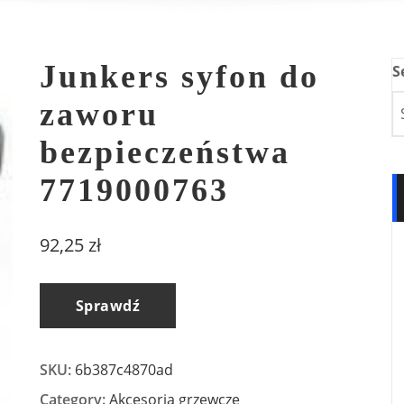
Junkers syfon do
S
zaworu
bezpieczeństwa
7719000763
92,25
zł
Sprawdź
SKU:
6b387c4870ad
Category:
Akcesoria grzewcze