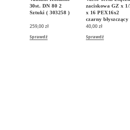
30st. DN 80 2
zaciskowa GZ x 1/
Sztuki ( 303258 )
x 16 PEX16x2
czarny błyszczący
259,00
zł
do zaworów Roya
40,00
zł
Swing
Sprawdź
Sprawdź
(R187MX04813)