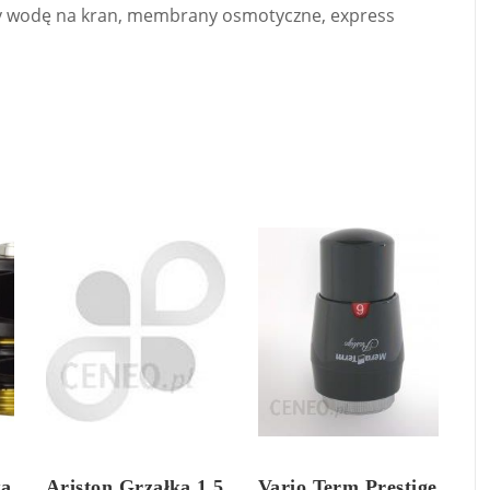
jący wodę na kran, membrany osmotyczne, express
ka
Ariston Grzałka 1,5
Vario Term Prestige