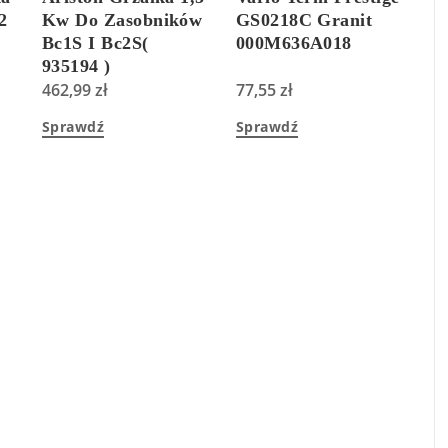
2
Kw Do Zasobników
GS0218C Granit
Bc1S I Bc2S(
000M636A018
935194 )
l
462,99
zł
77,55
zł
Sprawdź
Sprawdź