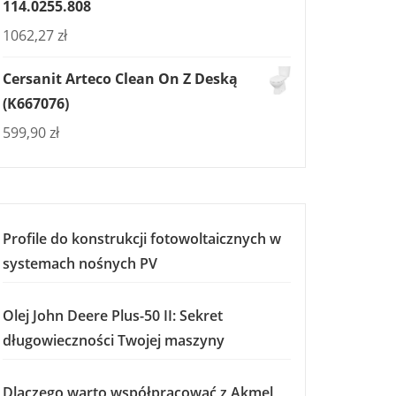
114.0255.808
1062,27
zł
Cersanit Arteco Clean On Z Deską
(K667076)
599,90
zł
Profile do konstrukcji fotowoltaicznych w
systemach nośnych PV
Olej John Deere Plus-50 II: Sekret
długowieczności Twojej maszyny
Dlaczego warto współpracować z Akmel