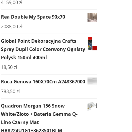
4159,00
zł
Rea Double My Space 90x70
2088,00
zł
Global Point Dekoracyjna Crafts
Spray Dupli Color Czerwony Ognisty
Połysk 150ml 400ml
18,50
zł
Roca Genova 160X70Cm A248367000
783,50
zł
Quadron Morgan 156 Snow
White/Złoto + Bateria Gemma Q-
Line Czarny Mat
HB8224U1G1+3623501BLM