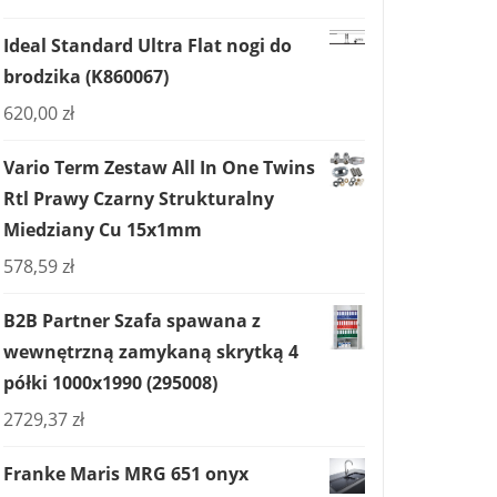
Ideal Standard Ultra Flat nogi do
brodzika (K860067)
620,00
zł
Vario Term Zestaw All In One Twins
Rtl Prawy Czarny Strukturalny
Miedziany Cu 15x1mm
578,59
zł
B2B Partner Szafa spawana z
wewnętrzną zamykaną skrytką 4
półki 1000x1990 (295008)
2729,37
zł
Franke Maris MRG 651 onyx