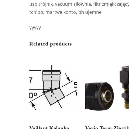
usb trójnik, vacuum siłownia, filtr zmiękcza
tchibo, martwe konto, ph ujemne
yyyyy
Related products
Vaillant Kolanko
Vario Term Złącz