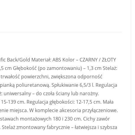
ific Back/Gold Materiał: ABS Kolor – CZARNY / ZŁOTY
,5 cm Głębokość (po zamontowaniu) – 1,3 cm Stelaż:
trwałość powierzchni, zwiększona odporność
ianką poliuretanową. Spłukiwanie 6,5/3 l. Regulacja
ż: uniwersalny – do czoła ściany lub narożny.
115-139 cm. Regulacja głębokości: 12-17,5 cm. Mała
ie miejsca. W komplecie akcesoria przyłączeniowe.
zstawach montażowych 180 i 230 cm. Cichy zawór
. Stelaż zmontowany fabrycznie – łatwiejsza i szybsza