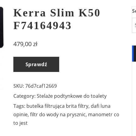
Kerra Slim K50
S
F74164943
479,00
zł
Sprawdź
SKU:
76d7caf12669
Category:
Stelaże podtynkowe do toalety
Tags:
butelka filtrująca brita filtry
,
dafi luna
opinie
,
filtr do wody na prysznic
,
manometr co
to jest