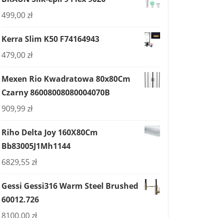
499,00
zł
Kerra Slim K50 F74164943
479,00
zł
Mexen Rio Kwadratowa 80x80Cm
Czarny 86008008080004070B
909,99
zł
Riho Delta Joy 160X80Cm
Bb83005J1Mh1144
6829,55
zł
Gessi Gessi316 Warm Steel Brushed
60012.726
8100,00
zł