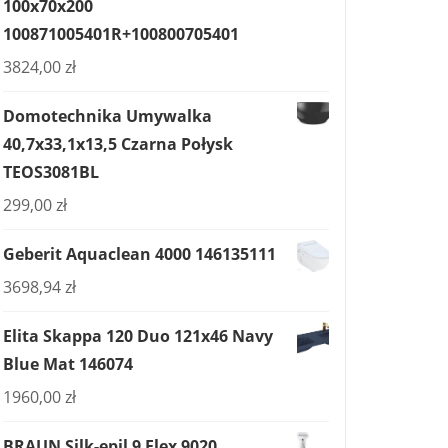
100x70x200
100871005401R+100800705401
3824,00
zł
Domotechnika Umywalka
40,7x33,1x13,5 Czarna Połysk
TEOS3081BL
299,00
zł
Geberit Aquaclean 4000 146135111
3698,94
zł
Elita Skappa 120 Duo 121x46 Navy
Blue Mat 146074
1960,00
zł
BRAUN Silk-epil 9 Flex 9020