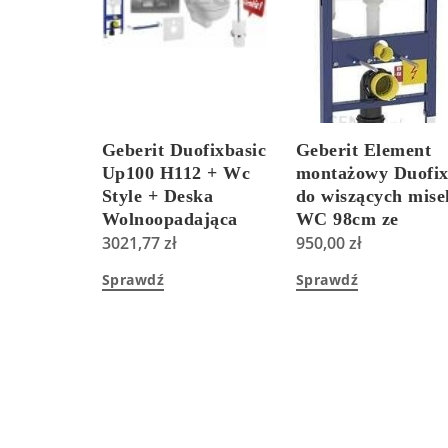
Geberit Duofixbasic
Geberit Element
Up100 H112 + Wc
montażowy Duofi
Style + Deska
do wiszących mise
Wolnoopadająca
WC 98cm ze
(GD50/STYLE/T+)
3021,77
zł
spłuczką
950,00
zł
podtynkową Ome
Sprawdź
Sprawdź
12cm (111030001)