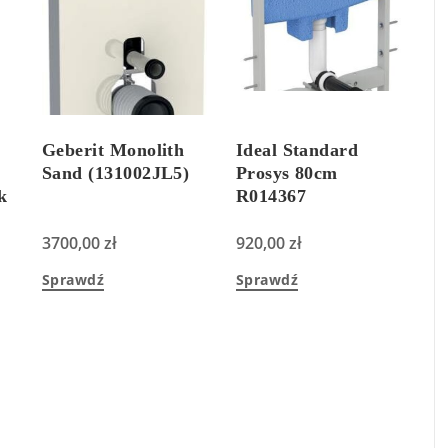
Geberit Monolith
Ideal Standard
x
Sand (131002JL5)
Prosys 80cm
k
R014367
3700,00
zł
920,00
zł
ga
Sprawdź
Sprawdź