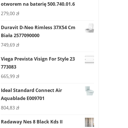
otworem na baterię 500.740.01.6
279,00
zł
Duravit D-Neo Rimless 37X54 Cm
Biała 2577090000
749,69
zł
Viega Prevista Visign For Style 23
773083
665,99
zł
Ideal Standard Connect Air
Aquablade E009701
804,83
zł
Radaway Nes 8 Black Kds II