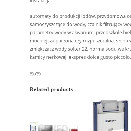
instalacja.
automaty do produkcji lodów, przydomowa oczy
samoczyszczące do wody, czajnik filtrujący wo
parametry wody w akwarium, przedszkole biels
mocniejsza parzona czy rozpuszczalna, słona wod
zmiękczacz wody solter 22, norma sodu we krwi
kamicy nerkowej, ekspres dolce gusto piccolo
yyyyy
Related products