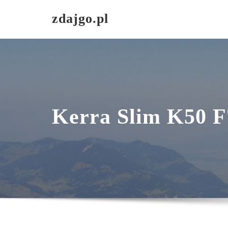
Skip
zdajgo.pl
to
content
Kerra Slim K50 F