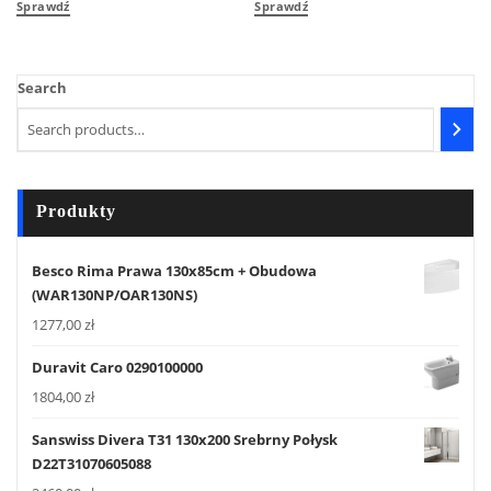
Sprawdź
Sprawdź
Search
Produkty
Besco Rima Prawa 130x85cm + Obudowa
(WAR130NP/OAR130NS)
1277,00
zł
Duravit Caro 0290100000
1804,00
zł
Sanswiss Divera T31 130x200 Srebrny Połysk
D22T31070605088