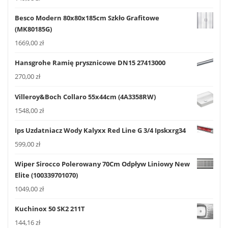
Besco Modern 80x80x185cm Szkło Grafitowe
(MK80185G)
1669,00
zł
Hansgrohe Ramię prysznicowe DN15 27413000
270,00
zł
Villeroy&Boch Collaro 55x44cm (4A3358RW)
1548,00
zł
Ips Uzdatniacz Wody Kalyxx Red Line G 3/4 Ipskxrg34
599,00
zł
Wiper Sirocco Polerowany 70Cm Odpływ Liniowy New
Elite (100339701070)
1049,00
zł
Kuchinox 50 SK2 211T
144,16
zł