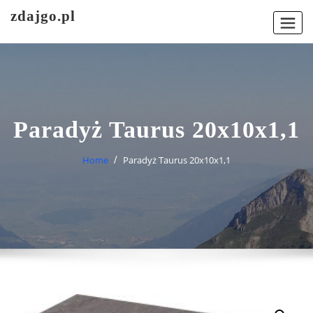
Skip
zdajgo.pl
to
content
Paradyż Taurus 20x10x1,1
Home
Paradyż Taurus 20x10x1,1