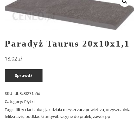
Paradyż Taurus 20x10x1,1
18,02
zł
Sprawdź
SKU:
db3c3f271a5d
Category:
Płytki
Tags:
filtry claris blue
,
jak działa oczyszczacz powietrza
,
oczyszczalnia
feliksnavis
,
podkładki antywibracyjne do pralek
,
zawór pp