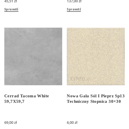
45,51
zł
137,00
zł
Sprawdź
Sprawdź
Cerrad Tacoma White
Nowa Gala Sól I Pieprz Sp13
59,7X59,7
Techniczny Stopnica 30×30
69,00
zł
6,00
zł