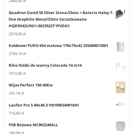
2460,00
zł
Quadron David 50 Silver Stone/Złoto + Bateria Haley T-
line Graphite Metal/Złoto Szczotkowane
HQD5542U5G1+3623522T1PVDG1
2019,00
zł
Kaldewei PURO 654 stalowa 170x75x42 255400013001
2709,19
zł
Riho Nóżki do wanny Colorado 14 m14
1072,00
zł
Wijas Perfect 150 40Kw
241,18
zł
Laufen Pro S 60x46.5 H8109634001041
710,60
zł
PSB Beżowa MC962240ALL
149,98
zł