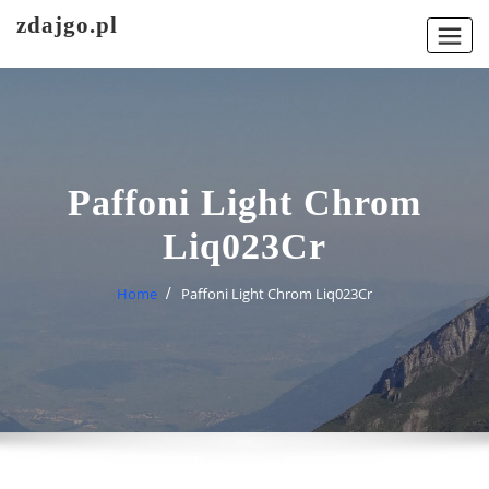
Skip
zdajgo.pl
to
content
Paffoni Light Chrom
Liq023Cr
Home
Paffoni Light Chrom Liq023Cr