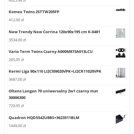
6025,98
zł
Komex Twins 2STTW205FP
412,00
zł
New Trendy New Corrina 120x90x195 cm K-0481
3534,00
zł
Vario Term Twins Czarny A000M873A013LCU
265,05
zł
Kermi Liga 90x110 LI2Cl09020VPK+LI2CR11020VPK
3687,00
zł
Oltens Langan 70 uniwersalny 2w1 czarny mat
30006300
729,95
zł
Quadron HQD5542U8BS+3623511BLM
1449,00
zł