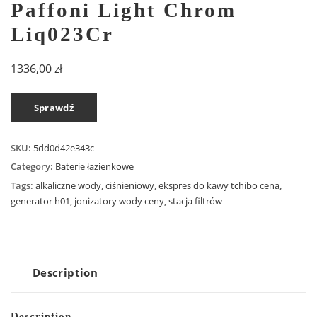
Paffoni Light Chrom
Liq023Cr
1336,00
zł
Sprawdź
SKU:
5dd0d42e343c
Category:
Baterie łazienkowe
Tags:
alkaliczne wody
,
ciśnieniowy
,
ekspres do kawy tchibo cena
,
generator h01
,
jonizatory wody ceny
,
stacja filtrów
Description
Description