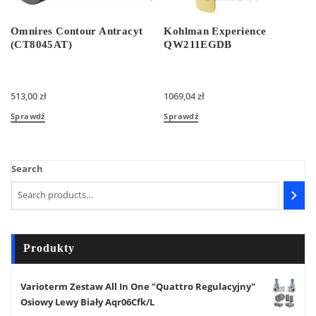
Omnires Contour Antracyt
Kohlman Experience
(CT8045AT)
QW211EGDB
513,00
zł
1069,04
zł
Sprawdź
Sprawdź
Search
Produkty
Varioterm Zestaw All In One "Quattro Regulacyjny"
Osiowy Lewy Biały Aqr06Cfk/L