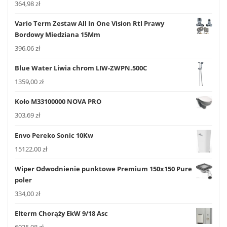
364,98
zł
Vario Term Zestaw All In One Vision Rtl Prawy
Bordowy Miedziana 15Mm
396,06
zł
Blue Water Liwia chrom LIW-ZWPN.500C
1359,00
zł
Koło M33100000 NOVA PRO
303,69
zł
Envo Pereko Sonic 10Kw
15122,00
zł
Wiper Odwodnienie punktowe Premium 150x150 Pure
poler
334,00
zł
Elterm Chorąży EkW 9/18 Asc