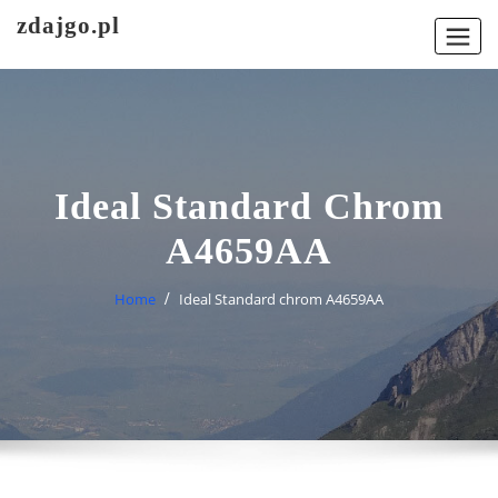
Skip
zdajgo.pl
to
content
Ideal Standard Chrom
A4659AA
Home
Ideal Standard chrom A4659AA