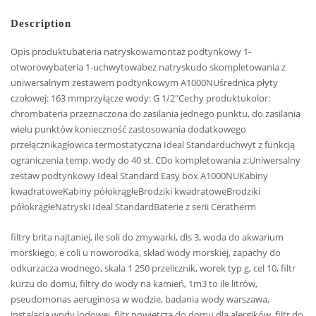
Description
Opis produktubateria natryskowamontaż podtynkowy 1-
otworowybateria 1-uchwytowabez natryskudo skompletowania z
uniwersalnym zestawem podtynkowym A1000NUśrednica płyty
czołowej: 163 mmprzyłącze wody: G 1/2″Cechy produktukolor:
chrombateria przeznaczona do zasilania jednego punktu, do zasilania
wielu punktów konieczność zastosowania dodatkowego
przełącznikagłowica termostatyczna Ideal Standarduchwyt z funkcją
ograniczenia temp. wody do 40 st. CDo kompletowania z:Uniwersalny
zestaw podtynkowy Ideal Standard Easy box A1000NUKabiny
kwadratoweKabiny półokrągłeBrodziki kwadratoweBrodziki
półokrągłeNatryski Ideal StandardBaterie z serii Ceratherm
filtry brita najtaniej, ile soli do zmywarki, dls 3, woda do akwarium
morskiego, e coli u noworodka, skład wody morskiej, zapachy do
odkurzacza wodnego, skala 1 250 przelicznik, worek typ g, cel 10, filtr
kurzu do domu, filtry do wody na kamień, 1m3 to ile litrów,
pseudomonas aeruginosa w wodzie, badania wody warszawa,
instalacja wody lodowej, filtr powietrza do domu dla alergików, filtr do