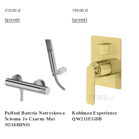
210,00
zł
159,00
zł
Sprawdź
Sprawdź
Paffoni Bateria Natryskowa
Kohlman Experience
Ścienna Jo Czarny Mat
QW211EGDB
JO168DNO