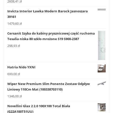
2608,41
zł
Invicta Interior Ławka Modern Barock Jasnoszara
39161
1479,60
zł
Cersanit Szyba do kabiny prysznicowej część ruchoma
Tesalia niska 80 szkło mrożone S19 S900-2387
298,93
zł
Hatria Nido YXNI
699,00
zł
Wiper New Premium Slim Ponente Zestaw Odpływ
Liniowy 110Cm Mat (100338703110)
1346,00
zł
Novellini Glax 2 2.0 100X100 Total Biała
(G22A100T51UU)