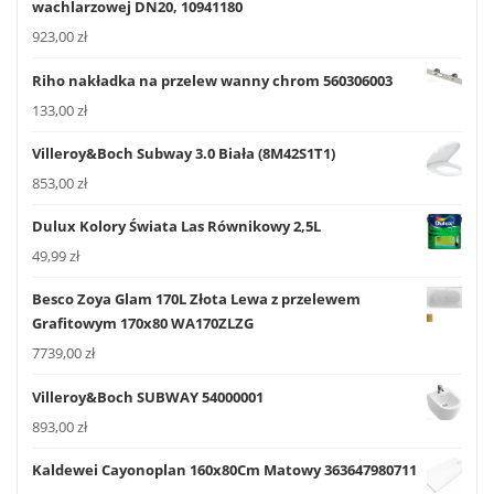
wachlarzowej DN20, 10941180
923,00
zł
Riho nakładka na przelew wanny chrom 560306003
133,00
zł
Villeroy&Boch Subway 3.0 Biała (8M42S1T1)
853,00
zł
Dulux Kolory Świata Las Równikowy 2,5L
49,99
zł
Besco Zoya Glam 170L Złota Lewa z przelewem
Grafitowym 170x80 WA170ZLZG
7739,00
zł
Villeroy&Boch SUBWAY 54000001
893,00
zł
Kaldewei Cayonoplan 160x80Cm Matowy 363647980711