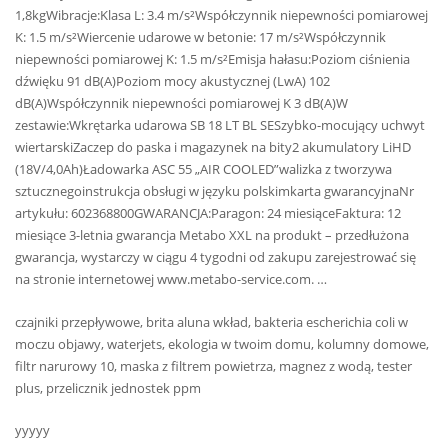
1,8kgWibracje:Klasa L: 3.4 m/s²Współczynnik niepewności pomiarowej
K: 1.5 m/s²Wiercenie udarowe w betonie: 17 m/s²Współczynnik
niepewności pomiarowej K: 1.5 m/s²Emisja hałasu:Poziom ciśnienia
dźwięku 91 dB(A)Poziom mocy akustycznej (LwA) 102
dB(A)Współczynnik niepewności pomiarowej K 3 dB(A)W
zestawie:Wkrętarka udarowa SB 18 LT BL SESzybko-mocujący uchwyt
wiertarskiZaczep do paska i magazynek na bity2 akumulatory LiHD
(18V/4,0Ah)Ładowarka ASC 55 „AIR COOLED”walizka z tworzywa
sztucznegoinstrukcja obsługi w języku polskimkarta gwarancyjnaNr
artykułu: 602368800GWARANCJA:Paragon: 24 miesiąceFaktura: 12
miesiące 3-letnia gwarancja Metabo XXL na produkt – przedłużona
gwarancja, wystarczy w ciągu 4 tygodni od zakupu zarejestrować się
na stronie internetowej www.metabo-service.com. …
czajniki przepływowe, brita aluna wkład, bakteria escherichia coli w
moczu objawy, waterjets, ekologia w twoim domu, kolumny domowe,
filtr narurowy 10, maska z filtrem powietrza, magnez z wodą, tester
plus, przelicznik jednostek ppm
yyyyy