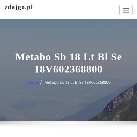
Skip
zdajgo.pl
to
content
Metabo Sb 18 Lt Bl Se
18V602368800
Home
Metabo Sb 18 Lt Bl Se 18V602368800