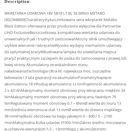
Description
WKRĘTARKA UDAROWA 18V SB18 LT BL SE 60Nm METABO
(602368800)Charakterystyka:Limitowana seria wkrętarek Metabo
Black Edition oferowana przez producenta wyłącznie dla Partnerów
LiHD ExclusiveBezszczotkowa, kompaktowa wiertarka udarowa do
uniwersalnych jak i trudnych zastosowańMocny silnik umożliwiający
szybkie wiercenie i wkręcanieWysoko wydajny mechanizm udarowy
do optymalnej pracyWbudowana lampka do oświetlania miejsca
pracyZ praktycznym zaczepem do paska do zamocowania z prawej lub
lewej strony.Akumulatory ze wskaźnikiem stanu
naładowaniaTechnologia Ultra-M: największa moc, oszczędne
ładowanie i 3 lata gwarancji na akumulatorParametryNapięcie
akumulatora: 18 VRodzaj akumulatora: LI-IonPojemność akumulatora:
2 x 4,0 AhMaksymalny moment obrotowy przy wkręcaniu miękkim 34
NmMaksymalny moment obrotowy przy wkręcaniu twardym 75
NmRegulowany moment obrotowy 0.7 – 8NmØ wiertła do muru 13
mmŚrednica wiercenia w stali 13 mmØ wiertła do drewna miękkiego
38 mmPrędkość obrotowa na biegu jałowym 0 – 600 / 0 – 2100
/minMaksymalna liczba udarów 31950 /minZakres średnic mocowania
w uchwycie wiertarskim 1,5 – 13mmWaga z akumulatorem: