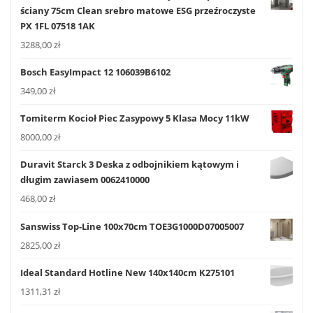
ściany 75cm Clean srebro matowe ESG przeźroczyste
PX 1FL 07518 1AK
3288,00
zł
Bosch EasyImpact 12 106039B6102
349,00
zł
Tomiterm Kocioł Piec Zasypowy 5 Klasa Mocy 11kW
8000,00
zł
Duravit Starck 3 Deska z odbojnikiem kątowym i
długim zawiasem 0062410000
468,00
zł
Sanswiss Top-Line 100x70cm TOE3G1000D07005007
2825,00
zł
Ideal Standard Hotline New 140x140cm K275101
1311,31
zł