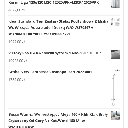
Kermi Liga 120x120 LI2Cl12020VPK+LI2CR12020VPK
4022,00
zł
Ideal Standard Tesi Zestaw Stelaż Podtynkowy Z Miską
Wc Wiszącą Aquablade I Deską W/O W370567 +
W3708Aa T007901 T3527 IN000Z721
1699,00
zł
Victory Spa ITAKA 180x80 system 1 NVS.950.910.01.1
10923,00
zł
Grohe New Tempesta Cosmopolitan 26223001
1785,00
zł
Besco Wanna Wolnostojąca Moya 160 + Klik-Klak Biały
Czyszczony Od Góry Nr Kat.Wmd-160-Mkw
WMD160MKW