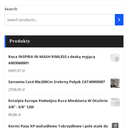
Search
Produkty
Roca INSPIRA IN-WASH RIMLESS z deską myjącą
A803060001
6997,97
zł
Sanswiss Cat4 90x200Cm Srebrny Połysk CAT40905087
2558,00
zł
Entalpia Europe Podwójna Rura Miedziana W Otulinie
3/8" - 5/8" 12M
89,86
zł
Kermi Pasa XP wahadłowe 1-skrzydłowe i pole stałe do