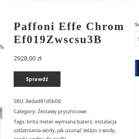
Paffoni Effe Chrom
S
Ef019Zwscsu3B
2928,00
zł
Sprawdź
SKU:
8edad81d5b0d
Category:
Zestawy prysznicowe
Tags:
brita meter wymiana baterii
,
instalacja
uzdatniania wody
,
jak usunąć żelazo z wody
,