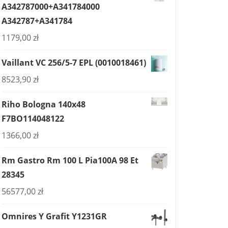
A342787000+A341784000
A342787+A341784
1179,00
zł
Vaillant VC 256/5-7 EPL (0010018461)
8523,90
zł
Riho Bologna 140x48
F7BO114048122
1366,00
zł
Rm Gastro Rm 100 L Pia100A 98 Et
28345
56577,00
zł
Omnires Y Grafit Y1231GR