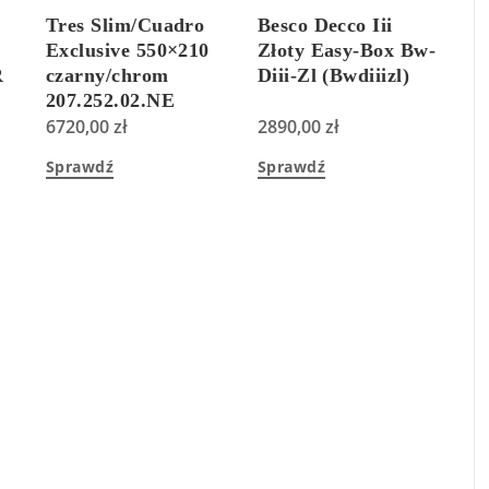
Tres Slim/Cuadro
Besco Decco Iii
Exclusive 550×210
Złoty Easy-Box Bw-
R
czarny/chrom
Diii-Zl (Bwdiiizl)
207.252.02.NE
6720,00
zł
2890,00
zł
Sprawdź
Sprawdź