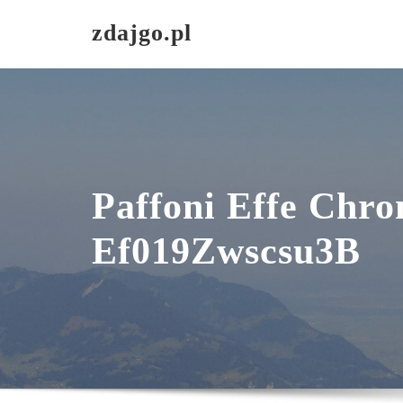
Skip
zdajgo.pl
to
content
Paffoni Effe Chr
Ef019Zwscsu3B