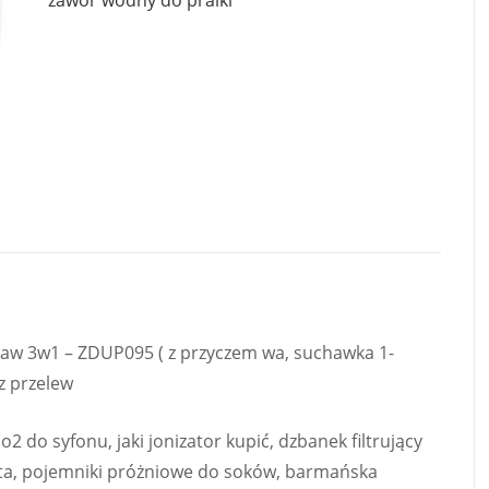
zawór wodny do pralki
aw 3w1 – ZDUP095 ( z przyczem wa, suchawka 1-
z przelew
co2 do syfonu, jaki jonizator kupić, dzbanek filtrujący
złota, pojemniki próżniowe do soków, barmańska