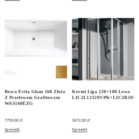
Besco Evita Glam 160 Złota
Kermi Liga 120×100 Lewa
Z Przelewem Grafitowym
LIC2L12320VPK+LIC2R103
WAS160EZG
7759,00
zł
3672,00
zł
Sprawdź
Sprawdź