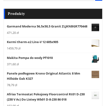
Produkty
Garmand Moderna 56,5x50,5 Granit ZLJKNBGR770448
471,20
zł
Kermi therm-x2 Line-V 12 605x905
1459,79
zł
Makita Pompa do wody Pf1010
371,60
zł
Panele podłogowe Krono Original Atlantic 8 Mm
Hillside Oak K327
78,79
zł
Afriso Termostat Pokojowy Floorcontrol Rt01 D-230
(230 V Ac) Do Listwy Wb01 D-8-230 86 018
192,90
zł