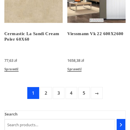
Cermastic La Sandi Cream
Viessmann Vk 22 600X2600
Poler 60X60
77,63
zł
1658,38
zł
Sprawdź
Sprawdź
1
2
3
4
5
→
Search