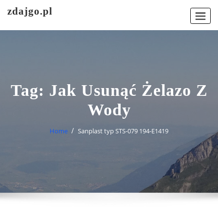
Skip
zdajgo.pl
to
content
Tag:
Jak Usunąć Żelazo Z
Wody
Home
Sanplast typ STS-079 194-E1419