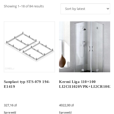
Showing 1–18 of 84 results
Sanplast typ STS-079 194-
Kermi Liga 110×100
E1419
LI2Cl11020VPK+LI2CR1002
327,16
zł
4022,00
zł
Sprawdź
Sprawdź