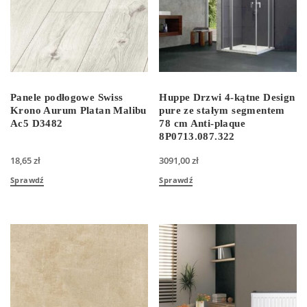
Panele podłogowe Swiss
Huppe Drzwi 4-kątne Design
Krono Aurum Platan Malibu
pure ze stałym segmentem
Ac5 D3482
78 cm Anti-plaque
8P0713.087.322
18,65
zł
3091,00
zł
Sprawdź
Sprawdź