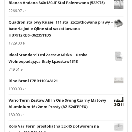
Blanco Andano 340/180-IF Stal Polerowana (522975)
2266,97
zł
Quadron stalowy Russel 111 stal szczotkowana prawy +
bateria Jodie Qline stal szczotkowana
HB7912RBS+3623511BS
1729,00
zł
Ideal Standard Tesi Zestaw Miska + Deska
Wolnoopadająca Biały Lpzestaw1318
749,51
zł
Riho Broni F7BR110048121
1000,00
zł
Vario Term Zestaw All In One Swing Czarny Matowy
Aluminium 16x2mm Prosty (AZIS24FPPEX)
180,00
zł
Koło VariForm prostokątna 55x45 z otworem na