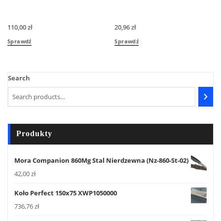
110,00
zł
20,96
zł
Sprawdź
Sprawdź
Search
Produkty
Mora Companion 860Mg Stal Nierdzewna (Nz-860-St-02)
42,00
zł
Koło Perfect 150x75 XWP1050000
736,76
zł