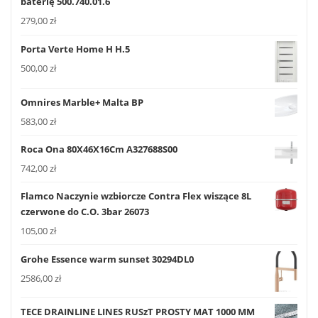
baterię 500.740.01.6
279,00
zł
Porta Verte Home H H.5
500,00
zł
Omnires Marble+ Malta BP
583,00
zł
Roca Ona 80X46X16Cm A327688S00
742,00
zł
Flamco Naczynie wzbiorcze Contra Flex wiszące 8L
czerwone do C.O. 3bar 26073
105,00
zł
Grohe Essence warm sunset 30294DL0
2586,00
zł
TECE DRAINLINE LINES RUSzT PROSTY MAT 1000 MM