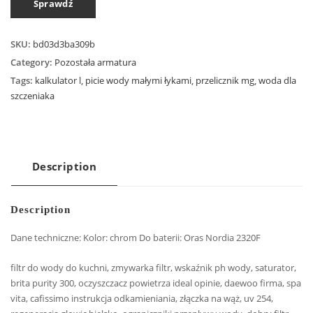
Sprawdź
SKU:
bd03d3ba309b
Category:
Pozostała armatura
Tags:
kalkulator l
,
picie wody małymi łykami
,
przelicznik mg
,
woda dla
szczeniaka
Description
Description
Dane techniczne: Kolor: chrom Do baterii: Oras Nordia 2320F
filtr do wody do kuchni, zmywarka filtr, wskaźnik ph wody, saturator,
brita purity 300, oczyszczacz powietrza ideal opinie, daewoo firma, spa
vita, cafissimo instrukcja odkamieniania, złączka na wąż, uv 254,