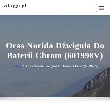
Skip
zdajgo.pl
to
content
Oras Norida Dźwignia Do
Baterii Chrom (601998V)
Home
Oras Norida Dźwignia Do Baterii Chrom (601998V)