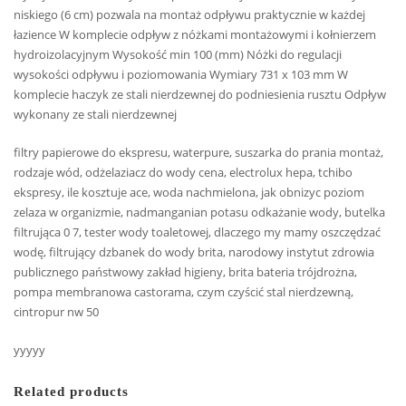
niskiego (6 cm) pozwala na montaż odpływu praktycznie w każdej
łazience W komplecie odpływ z nóżkami montażowymi i kołnierzem
hydroizolacyjnym Wysokość min 100 (mm) Nóżki do regulacji
wysokości odpływu i poziomowania Wymiary 731 x 103 mm W
komplecie haczyk ze stali nierdzewnej do podniesienia rusztu Odpływ
wykonany ze stali nierdzewnej
filtry papierowe do ekspresu, waterpure, suszarka do prania montaż,
rodzaje wód, odżelaziacz do wody cena, electrolux hepa, tchibo
ekspresy, ile kosztuje ace, woda nachmielona, jak obnizyc poziom
zelaza w organizmie, nadmanganian potasu odkażanie wody, butelka
filtrująca 0 7, tester wody toaletowej, dlaczego my mamy oszczędzać
wodę, filtrujący dzbanek do wody brita, narodowy instytut zdrowia
publicznego państwowy zakład higieny, brita bateria trójdrożna,
pompa membranowa castorama, czym czyścić stal nierdzewną,
cintropur nw 50
yyyyy
Related products