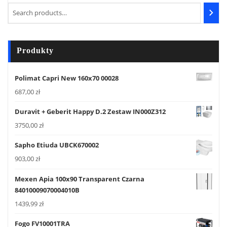
Produkty
Polimat Capri New 160x70 00028
687,00
zł
Duravit + Geberit Happy D.2 Zestaw IN000Z312
3750,00
zł
Sapho Etiuda UBCK670002
903,00
zł
Mexen Apia 100x90 Transparent Czarna
84010009070004010B
1439,99
zł
Fogo FV10001TRA