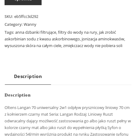
SKU:
eb5ffcc3d292
Category:
Wanny
Tags:
anna dzbanki filtrujące
,
filtry do wody na rury
,
jak zrobić
askorbinian sodu z kwasu askorbinowego
,
jonizacja aminokwasów
,
wysuszona skóra na całym ciele
,
zmiękczacz wody nie pobiera soli
Description
Description
Oltens Langan 70 uniwersalny 2w1 odpływ prysznicowy liniowy 70 cm
z kołnierzem czarny mat Seria: Langan Rodzaj: Liniowy Ruszt
odwracalny dający możliwość zastosowania go albo jako ruszt pełny w
kolorze czarny mat albo jako ruszt do wypełnienia płytką Syfon o
wydajności 54l/min wyróżnia produkt na rynku Zastosowanie syfonu