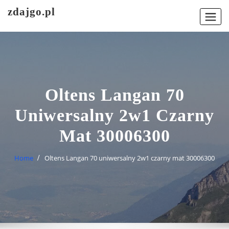
Skip
zdajgo.pl
to
content
Oltens Langan 70
Uniwersalny 2w1 Czarny
Mat 30006300
Home
Oltens Langan 70 uniwersalny 2w1 czarny mat 30006300