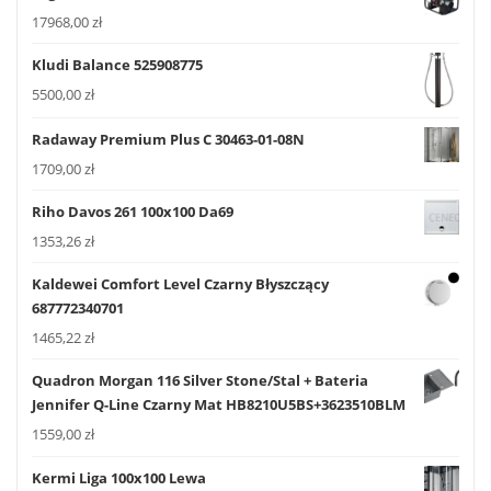
17968,00
zł
Kludi Balance 525908775
5500,00
zł
Radaway Premium Plus C 30463-01-08N
1709,00
zł
Riho Davos 261 100x100 Da69
1353,26
zł
Kaldewei Comfort Level Czarny Błyszczący
687772340701
1465,22
zł
Quadron Morgan 116 Silver Stone/Stal + Bateria
Jennifer Q-Line Czarny Mat HB8210U5BS+3623510BLM
1559,00
zł
Kermi Liga 100x100 Lewa