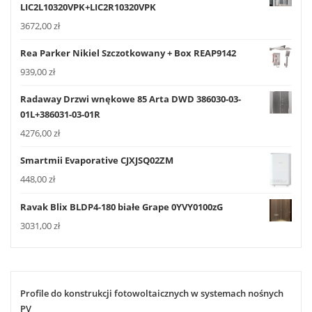
LIC2L10320VPK+LIC2R10320VPK
3672,00
zł
Rea Parker Nikiel Szczotkowany + Box REAP9142
939,00
zł
Radaway Drzwi wnękowe 85 Arta DWD 386030-03-
01L+386031-03-01R
4276,00
zł
Smartmii Evaporative CJXJSQ02ZM
448,00
zł
Ravak Blix BLDP4-180 białe Grape 0YVY0100zG
3031,00
zł
Profile do konstrukcji fotowoltaicznych w systemach nośnych
PV