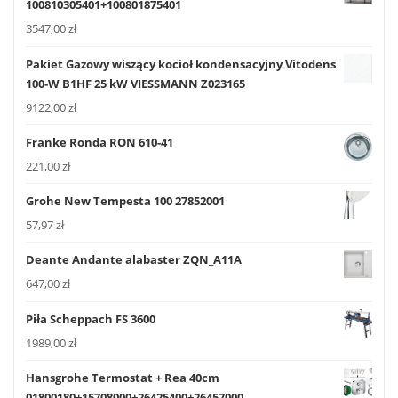
100810305401+100801875401
3547,00
zł
Pakiet Gazowy wiszący kocioł kondensacyjny Vitodens
100-W B1HF 25 kW VIESSMANN Z023165
9122,00
zł
Franke Ronda RON 610-41
221,00
zł
Grohe New Tempesta 100 27852001
57,97
zł
Deante Andante alabaster ZQN_A11A
647,00
zł
Piła Scheppach FS 3600
1989,00
zł
Hansgrohe Termostat + Rea 40cm
01800180+15708000+26425400+26457000