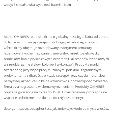
wody: 8 cmcałkowita wysokość baterii: 16 cm
Marka OMNIRES to polska firma o globalnym zasięgu, która od ponad
30 lat łączy innowację z pasją do dobrego, świadomego designu.
Oferta firmy obejmuje rozbudowany asortyment armatury
łazienkowej i kuchennej, wanien, umywalek, misek toaletowych,
brodzików, kabin prysznicowych oraz mebli i akcesoriów łazienkowych
w szerokiej gamie stylów, kolorów i wykończeń. Produkty marki
tworzone są przy współpracy z uznanymi polskimi i zagranicznymi
projektantami, z dbałością o każdy szczegół i przy użyciu materiałów
najwyższej jakości. Za unikalne wzornictwo i innowacyjność rozwiązań
firma była nagradzana wieloma wyróżnieniami. Produkty OMNIRES
objęte są gwarancją na okres do 15 lat. Firma zapewnia profesjonalne
wsparcie techniczne oraz dostęp do części zamiennych.
detergent saeco, aquaphor test, jak zmiękczyć wodę do mycia włosów,