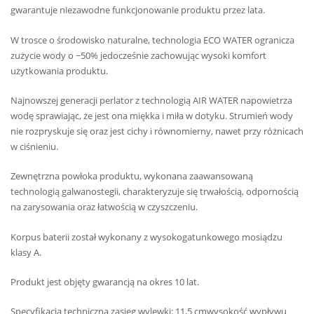
gwarantuje niezawodne funkcjonowanie produktu przez lata.
W trosce o środowisko naturalne, technologia ECO WATER ogranicza
zużycie wody o ~50% jedocześnie zachowując wysoki komfort
użytkowania produktu.
Najnowszej generacji perlator z technologią AIR WATER napowietrza
wodę sprawiając, że jest ona miękka i miła w dotyku. Strumień wody
nie rozpryskuje się oraz jest cichy i równomierny, nawet przy różnicach
w ciśnieniu.
Zewnętrzna powłoka produktu, wykonana zaawansowaną
technologią galwanostegii, charakteryzuje się trwałością, odpornością
na zarysowania oraz łatwością w czyszczeniu.
Korpus baterii został wykonany z wysokogatunkowego mosiądzu
klasy A.
Produkt jest objęty gwarancją na okres 10 lat.
Specyfikacja techniczna zasięg wylewki: 11,5 cmwysokość wypływu