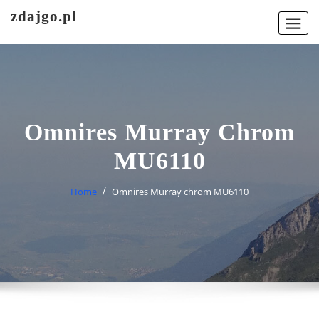
Skip
zdajgo.pl
to
content
Omnires Murray Chrom
MU6110
Home
Omnires Murray chrom MU6110