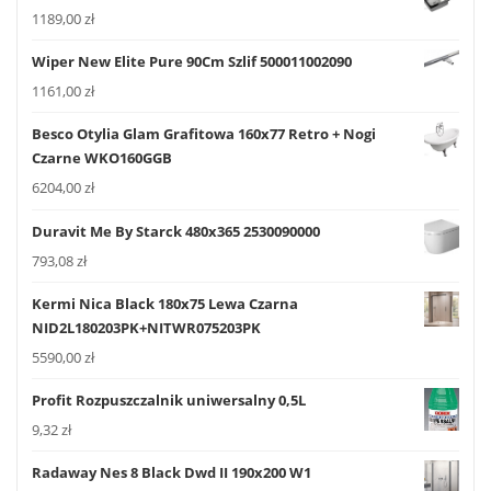
1189,00
zł
Wiper New Elite Pure 90Cm Szlif 500011002090
1161,00
zł
Besco Otylia Glam Grafitowa 160x77 Retro + Nogi
Czarne WKO160GGB
6204,00
zł
Duravit Me By Starck 480x365 2530090000
793,08
zł
Kermi Nica Black 180x75 Lewa Czarna
NID2L180203PK+NITWR075203PK
5590,00
zł
Profit Rozpuszczalnik uniwersalny 0,5L
9,32
zł
Radaway Nes 8 Black Dwd II 190x200 W1