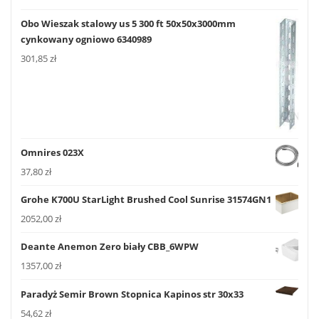
Obo Wieszak stalowy us 5 300 ft 50x50x3000mm
cynkowany ogniowo 6340989
301,85
zł
Omnires 023X
37,80
zł
Grohe K700U StarLight Brushed Cool Sunrise 31574GN1
2052,00
zł
Deante Anemon Zero biały CBB_6WPW
1357,00
zł
Paradyż Semir Brown Stopnica Kapinos str 30x33
54,62
zł