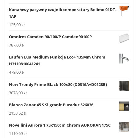
Kanałowy pasywny czujnik temperatury Belimo 01DT-
1AP
125,00
zł
Omnires Camden 90/100/P Camden90100P
787,00
zł
Laufen Lua Medium Funkcja Eco+ 135Mm Chrom
H3110810041241
479,00
zł
New Trendy Prime Black 100x80 (D0316A+D0128B)
3078,00
zł
Blanco Zenar 45 S Silgranit Puradur 526036
2153,52
zł
Novellini Aurora 1 75x150cm Chrom AURORAN175C
1110,69
zł