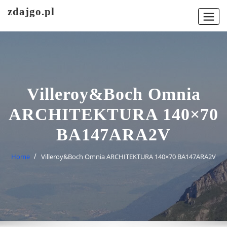
Skip
zdajgo.pl
to
content
Villeroy&Boch Omnia
ARCHITEKTURA 140×70
BA147ARA2V
Home
Villeroy&Boch Omnia ARCHITEKTURA 140×70 BA147ARA2V