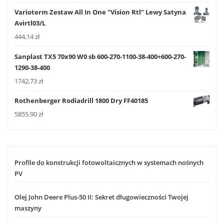
Varioterm Zestaw All In One "Vision Rtl" Lewy Satyna
Avirtl03/L
444,14
zł
Sanplast TX5 70x90 W0 sb 600-270-1100-38-400+600-270-
1290-38-400
1742,73
zł
Rothenberger Rodiadrill 1800 Dry FF40185
5855,90
zł
Profile do konstrukcji fotowoltaicznych w systemach nośnych
PV
Olej John Deere Plus-50 II: Sekret długowieczności Twojej
maszyny