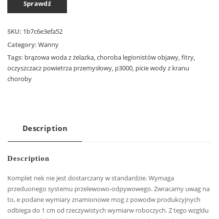
Sprawdź
SKU:
1b7c6e3efa52
Category:
Wanny
Tags:
brązowa woda z żelazka
,
choroba legionistów objawy
,
fitry
,
oczyszczacz powietrza przemysłowy
,
p3000
,
picie wody z kranu
choroby
Description
Description
Komplet nek nie jest dostarczany w standardzie. Wymaga
przeduonego systemu przelewowo-odpywowego. Zwracamy uwag na
to, e podane wymiary znamionowe mog z powodw produkcyjnych
odbiega do 1 cm od rzeczywistych wymiarw roboczych. Z tego wzgldu