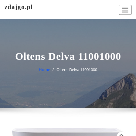
Skip
zdajgo.pl
to
content
Oltens Delva 11001000
Home
Oltens Delva 11001000