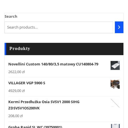
Search
Produkty
Novellini Custom 140/80/3,5 matowy CU140804-79
2622,00
zł
VILLAGER VGP 5900 S
4929,00
zł
Kermi Przedłużka Osia SVSV1 2000 SIHG
ZDSVSV1OS200VK
208,00
zł
Grohe Rapid SL WC (39750001)