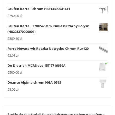
Laufen Kartell chrom H3313390041411
2750,00
zł
Laufen Kartell 370X545Mm Rimless Czarny Połysk
(H8203370200001)
2389,10
zł
Ferro Novaservis Rączka Natrysku Chrom Ru/120
62,98
zł
De Dietrich MCR3 evo 15T 7716669A
6500,00
zł
Deante Alpinia chrom NGA_051S
58,00
zł
Profile do konstrukcji fotowoltaicznych w systemach nośnych