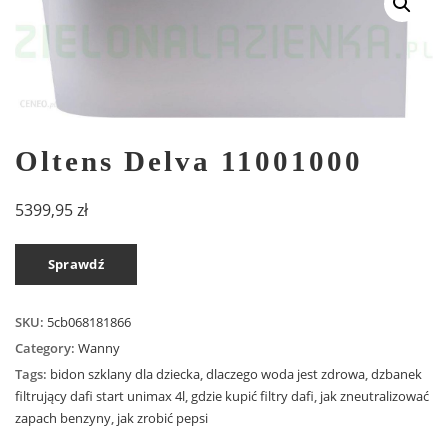
Oltens Delva 11001000
5399,95
zł
Sprawdź
SKU:
5cb068181866
Category:
Wanny
Tags:
bidon szklany dla dziecka
,
dlaczego woda jest zdrowa
,
dzbanek
filtrujący dafi start unimax 4l
,
gdzie kupić filtry dafi
,
jak zneutralizować
zapach benzyny
,
jak zrobić pepsi