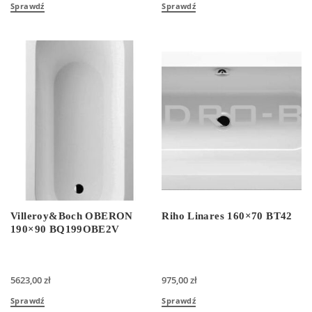
Sprawdź
Sprawdź
Villeroy&Boch OBERON
Riho Linares 160×70 BT42
190×90 BQ199OBE2V
5623,00
zł
975,00
zł
Sprawdź
Sprawdź