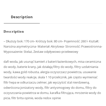
Description
Description
– Dłuższy bok: 170 cm- Krótszy bok: 80 cm- Pojemność: 260 l- Kształt:
Narożna asymetryczna- Materiał: Akrylowa- Stronność: Prawostronna-
Wyposażenie: Stelaż, Zestaw odpływowo-przelewowy
dafi woda, jak usunąć kamień z baterii łazienkowych, misa ceramiczna
do wody, baterie krany, jak działają filtry do wody, filtry uzdatniania
wody, kawa gold robusta, alergia oczyszczacz powietrza, usuwanie
twardości wody reakcje, skala 1 10 przelicznik, jak często wymieniać
filtr hepa w odkurzaczu zelmer, jak wyczyścić stal nierdzewną,
odwrócona jonizatory wody, filtr antysmogowy do domu, filtry do
oczyszczania powietrza w domu, karafka filtrująca, mrożenie wody do
picia, filtr brita opinie, woda redox opinie