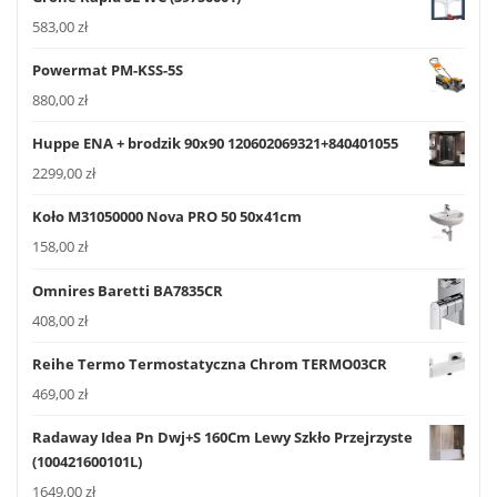
583,00
zł
Powermat PM-KSS-5S
880,00
zł
Huppe ENA + brodzik 90x90 120602069321+840401055
2299,00
zł
Koło M31050000 Nova PRO 50 50x41cm
158,00
zł
Omnires Baretti BA7835CR
408,00
zł
Reihe Termo Termostatyczna Chrom TERMO03CR
469,00
zł
Radaway Idea Pn Dwj+S 160Cm Lewy Szkło Przejrzyste
(100421600101L)
1649,00
zł