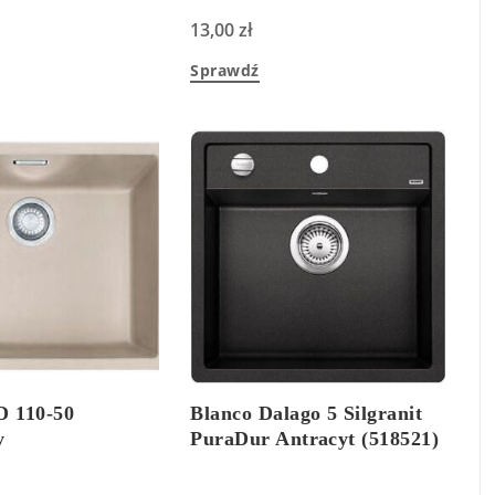
13,00
zł
Sprawdź
D 110-50
Blanco Dalago 5 Silgranit
y
PuraDur Antracyt (518521)