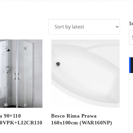
S
a 90×110
Besco Rima Prawa
20VPK+LI2CR11020VPK
160x100cm (WAR160NP)