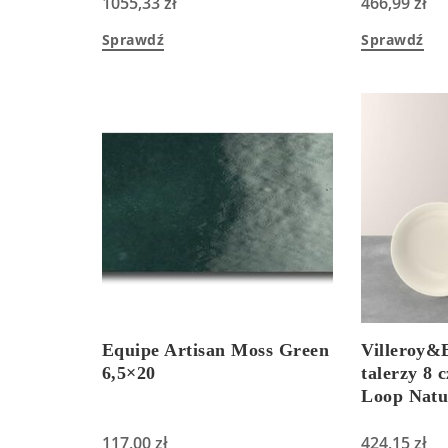
1055,33
zł
466,99
zł
Sprawdź
Sprawdź
Equipe Artisan Moss Green
Villeroy&
6,5×20
talerzy 8 
Loop Natu
117,00
zł
424,15
zł