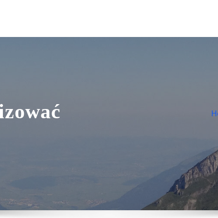
izować
H