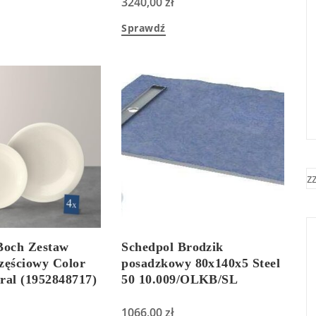
3240,00
zł
Sprawdź
z
Boch Zestaw
Schedpol Brodzik
częściowy Color
posadzkowy 80x140x5 Steel
ral (1952848717)
50 10.009/OLKB/SL
1066,00
zł