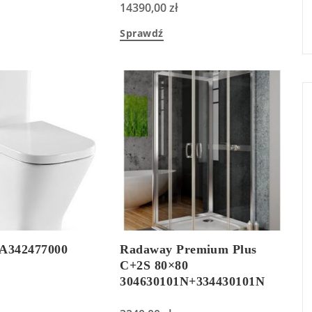
14390,00
zł
Sprawdź
 A342477000
Radaway Premium Plus
C+2S 80×80
304630101N+334430101N