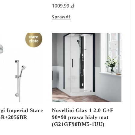
1009,99
zł
Sprawdź
gi Imperial Stare
Novellini Glax 1 2.0 G+F
0BR+2056BR
90×90 prawa biały mat
(G21GF90DM5-1UU)