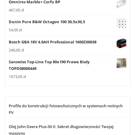
Omnires Marble+ Corfu BP
467,00
zł
Dunin Pure B&W Octagon 100 30,5x30,5
54,00
zł
Bosch GBA 18V 4.0AH Professional 1600Z00038
240,00
zł
Sanswiss Top-Line Top 80x190 Prawe Biały
TOPD08000449
1673,00
zł
Profile do konstrukcji fotowoltaicznych w systemach nośnych
PV
Olej John Deere Plus-50 II: Sekret długowieczności Twojej
maszyny