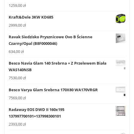
1259,00
zł
Kraft&Dele 3KW KD685
2999,00
zł
Ravak Siedzisko Prysznicowe Ovo B Ścienne
Czarny/Opal (B8F0000046)
634,00
zł
Besco Navia Glam 140 Srebrna + Z Przelewem Biała
WAS140NSB
7530,00
zł
Besco Varya Glam Srebrna 170X80 WA170VRGR
7569,00
zł
Radaway EOS DWD II 160x195
137997700101+137998300101
2393,00
zł