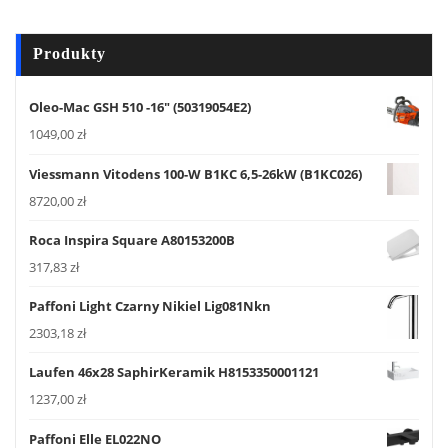
Produkty
Oleo-Mac GSH 510 -16" (50319054E2)
1049,00
zł
Viessmann Vitodens 100-W B1KC 6,5-26kW (B1KC026)
8720,00
zł
Roca Inspira Square A80153200B
317,83
zł
Paffoni Light Czarny Nikiel Lig081Nkn
2303,18
zł
Laufen 46x28 SaphirKeramik H8153350001121
1237,00
zł
Paffoni Elle EL022NO