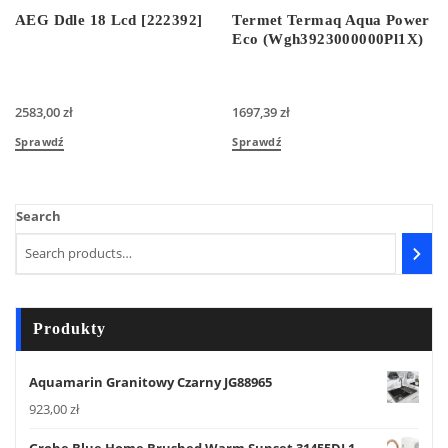
AEG Ddle 18 Lcd [222392]
Termet Termaq Aqua Power
Eco (Wgh3923000000Pl1X)
2583,00
zł
1697,39
zł
Sprawdź
Sprawdź
Search
Produkty
Aquamarin Granitowy Czarny JG88965
923,00
zł