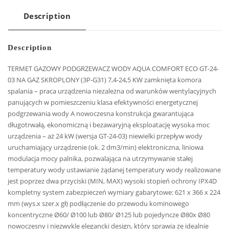
Description
Description
TERMET GAZOWY PODGRZEWACZ WODY AQUA COMFORT ECO GT-24-
03 NA GAZ SKROPLONY (3P-G31) 7,4-24,5 KW zamknięta komora
spalania – praca urządzenia niezależna od warunków wentylacyjnych
panujących w pomieszczeniu klasa efektywności energetycznej
podgrzewania wody A nowoczesna konstrukcja gwarantująca
długotrwałą, ekonomiczną i bezawaryjną eksploatację wysoka moc
urządzenia – aż 24 kW (wersja GT-24-03) niewielki przepływ wody
uruchamiający urządzenie (ok. 2 dm3/min) elektroniczna, liniowa
modulacja mocy palnika, pozwalająca na utrzymywanie stałej
temperatury wody ustawianie żądanej temperatury wody realizowane
jest poprzez dwa przyciski (MIN, MAX) wysoki stopień ochrony IPX4D
kompletny system zabezpieczeń wymiary gabarytowe: 621 x 366 x 224
mm (wys.x szer.x gł) podłączenie do przewodu kominowego
koncentryczne Ø60/ Ø100 lub Ø80/ Ø125 lub pojedyncze Ø80x Ø80
nowoczesny i niezwykle elegancki design, który sprawia że idealnie