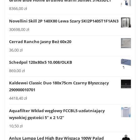
Grohe Blue Home Brushed Warm Sunset 31455DL1
8366,00
zł
Novellini Skill 2P 140X80 Lewa Szary SKI2P140ST1F1AN3
30698,00
zł
Cerrad Rancho Jasny Beż 60x20
36,00
zł
Schedpol 120x80x5 10.008/OLKB
869,00
zł
Kaldewei Classic Duo 180x75cm Czarny Błyszczący
290900010701
4418,40
zł
Aquafilter Wkład węglowy FCCBL5 uzdatniający
wysokiej gęstości 5" x 2 1/2"
10,50
zł
Anlux Lampa Led High Bay Wisząca 100W Palad