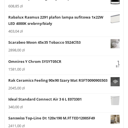
608,85
zł
Rabalux Rasmus 2291 plafon lampa sufitowa 1x22W
LED 4000K srebrny/biały
403,04
zł
Scarabeo Moon 45x35 Tobacco 5524Cl53
2898,00
zł
Omnires Y Chrom SYSYT05CR
1581,00
zł
Rak Ceramics Feeling 90x90 Szary Mat RSFT009090S503
2045,00
zł
Ideal Standard Connect Air 3 6 L E073301
340,00
zł
Sanswiss Top-Line Dt 120x190 M.Ff TED1200SF49
2411,00
zł